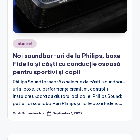
Posted
Internet
in
Noi soundbar-uri de la Philips, boxe
Fidelio și căști cu conducție osoasă
pentru sportivi și copii
Philips Sound lansează o selecție de căști, soundbar-
uri și boxe, cu performanțe premium, control și
instalare ușoară cu ajutorul aplicației Philips Sound:
patru noi soundbar-uri Philips și noile boxe Fidelio…
Cristi Dorombach
September 1, 2022
Posted
by