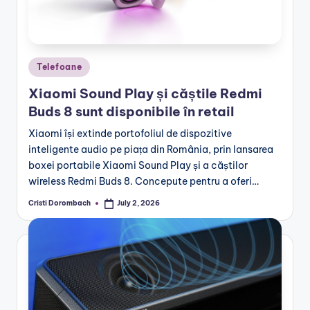
Posted
Telefoane
in
Xiaomi Sound Play și căștile Redmi
Buds 8 sunt disponibile în retail
Xiaomi își extinde portofoliul de dispozitive
inteligente audio pe piața din România, prin lansarea
boxei portabile Xiaomi Sound Play și a căștilor
wireless Redmi Buds 8. Concepute pentru a oferi…
Cristi Dorombach
July 2, 2026
Posted
by