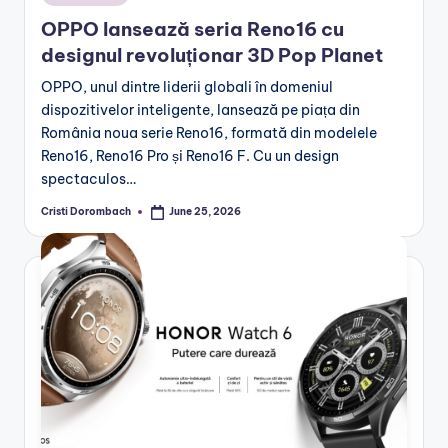
in
OPPO lansează seria Reno16 cu
designul revoluționar 3D Pop Planet
OPPO, unul dintre liderii globali în domeniul
dispozitivelor inteligente, lansează pe piața din
România noua serie Reno16, formată din modelele
Reno16, Reno16 Pro și Reno16 F. Cu un design
spectaculos…
Cristi Dorombach
June 25, 2026
Posted
by