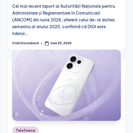
Cel mai recent raport al Autorității Naționale pentru
Administrare și Reglementare în Comunicații
(ANCOM) din iunie 2026, aferent celui de-al doilea
semestru al anului 2025, confirmă că DIGI este
liderul…
Cristi Dorombach
June 25, 2026
Posted
by
Posted
Telefoane