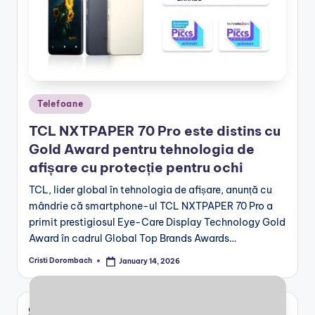
Posted
Telefoane
in
TCL NXTPAPER 70 Pro este distins cu
Gold Award pentru tehnologia de
afișare cu protecție pentru ochi
TCL, lider global în tehnologia de afișare, anunță cu
mândrie că smartphone-ul TCL NXTPAPER 70 Pro a
primit prestigiosul Eye-Care Display Technology Gold
Award în cadrul Global Top Brands Awards…
Cristi Dorombach
January 14, 2026
Posted
by