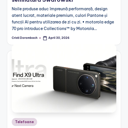
Noile produse aduc împreună performanță, design
atent lucrat, materiale premium, culori Pantone și
funcții AI pentru utilizarea de zi cu zi. • motorola edge
70 pro introduce Collections™ by Motorola…
Cristi Dorombach
April 30, 2026
Posted
by
Posted
Telefoane
in