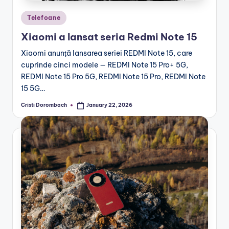
Posted
Telefoane
in
Xiaomi a lansat seria Redmi Note 15
Xiaomi anunță lansarea seriei REDMI Note 15, care
cuprinde cinci modele — REDMI Note 15 Pro+ 5G,
REDMI Note 15 Pro 5G, REDMI Note 15 Pro, REDMI Note
15 5G…
Cristi Dorombach
January 22, 2026
Posted
by