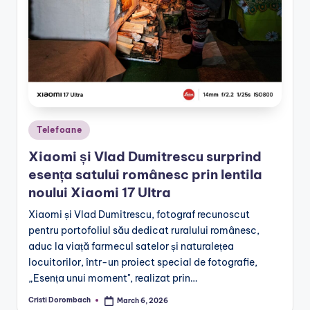
Posted
Telefoane
in
Xiaomi și Vlad Dumitrescu surprind
esența satului românesc prin lentila
noului Xiaomi 17 Ultra
Xiaomi și Vlad Dumitrescu, fotograf recunoscut
pentru portofoliul său dedicat ruralului românesc,
aduc la viață farmecul satelor și naturalețea
locuitorilor, într-un proiect special de fotografie,
„Esența unui moment", realizat prin…
Cristi Dorombach
March 6, 2026
Posted