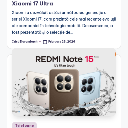
Xiaomi 17 Ultra
Xiaomi a dezvăluit astăzi următoarea generație a
seriei Xiaomi 17, care prezintă cele mai recente evoluții
ale companiei în tehnologia mobilă. De asemenea, a
fost prezentată și o selecție de…
Cristi Dorombach
February 28, 2026
Posted
by
Posted
Telefoane