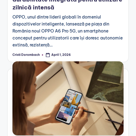
zilnică intensă
OPPO, unul dintre liderii globali în domeniul
dispozitivelor inteligente, lansează pe piața din
România noul OPPO A6 Pro 5G, un smartphone
conceput pentru utilizatorii care își doresc autonomie
extinsă, rezistență…
Cristi Dorombach
April 1, 2026
Posted
by