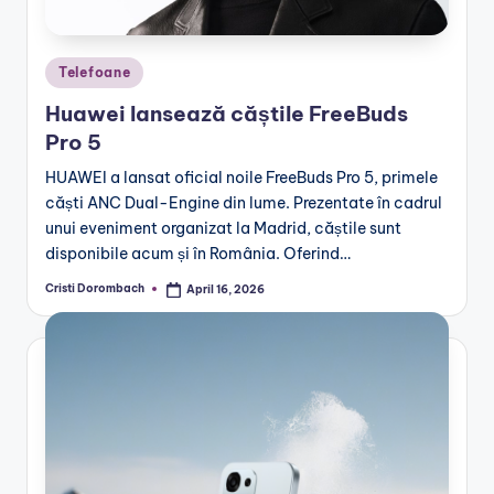
Posted
Telefoane
in
Huawei lansează căștile FreeBuds
Pro 5
HUAWEI a lansat oficial noile FreeBuds Pro 5, primele
căști ANC Dual-Engine din lume. Prezentate în cadrul
unui eveniment organizat la Madrid, căștile sunt
disponibile acum și în România. Oferind…
Cristi Dorombach
April 16, 2026
Posted
by