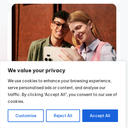
by
We value your privacy
We use cookies to enhance your browsing experience,
Posted
Telefoane
serve personalised ads or content, and analyse our
in
Smartphone-ul Android TCL
traffic. By clicking "Accept All", you consent to our use of
NXTPAPER 70 Pro oferă confort
cookies.
vizual pe tot parcursul zilei
Customise
Reject All
Accept All
TCL, lider în tehnologia de afișare pentru
smartphone-uri, tablete și dispozitive conectate