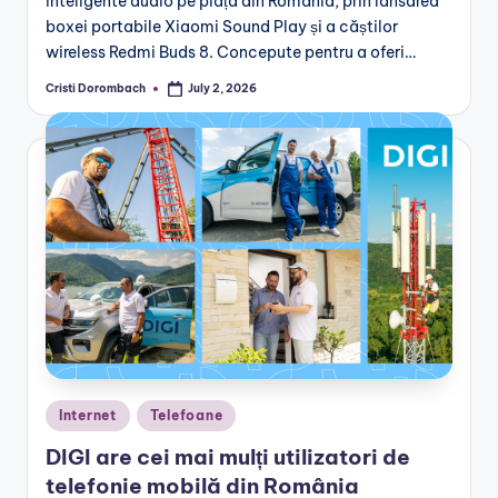
inteligente audio pe piața din România, prin lansarea
boxei portabile Xiaomi Sound Play și a căștilor
wireless Redmi Buds 8. Concepute pentru a oferi…
Cristi Dorombach
July 2, 2026
Posted
by
Posted
Internet
Telefoane
in
DIGI are cei mai mulți utilizatori de
telefonie mobilă din România