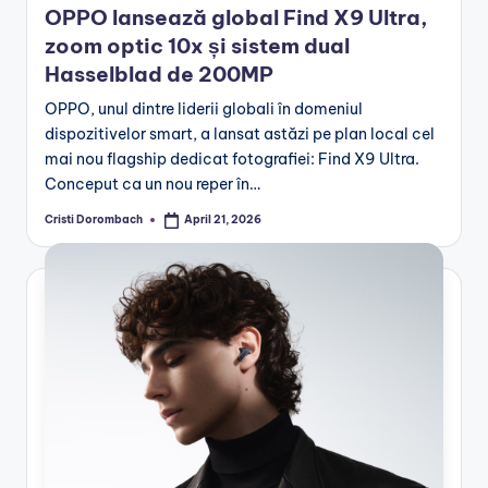
OPPO lansează global Find X9 Ultra,
zoom optic 10x și sistem dual
Hasselblad de 200MP
OPPO, unul dintre liderii globali în domeniul
dispozitivelor smart, a lansat astăzi pe plan local cel
mai nou flagship dedicat fotografiei: Find X9 Ultra.
Conceput ca un nou reper în…
Cristi Dorombach
April 21, 2026
Posted
by