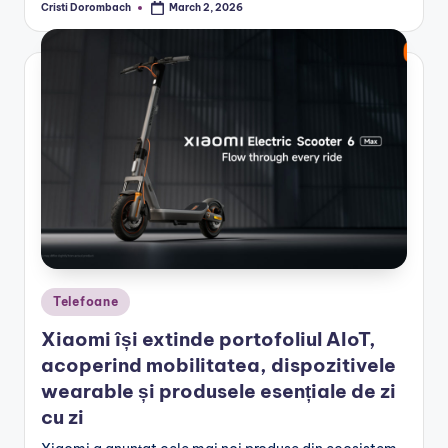
Cristi Dorombach
March 2, 2026
Posted
by
Posted
Telefoane
in
Xiaomi își extinde portofoliul AIoT,
acoperind mobilitatea, dispozitivele
wearable și produsele esențiale de zi
cu zi