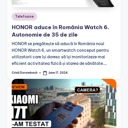
Posted
Telefoane
in
HONOR aduce în România Watch 6.
Autonomie de 35 de zile
HONOR se pregătește să aducă în România noul
HONOR Watch 6, un smartwatch conceput pentru
utilizatorii care își doresc să își monitorizeze mai
eficient activitatea fizică și starea de sănătate.…
Cristi Dorombach
June 17, 2026
Posted
by