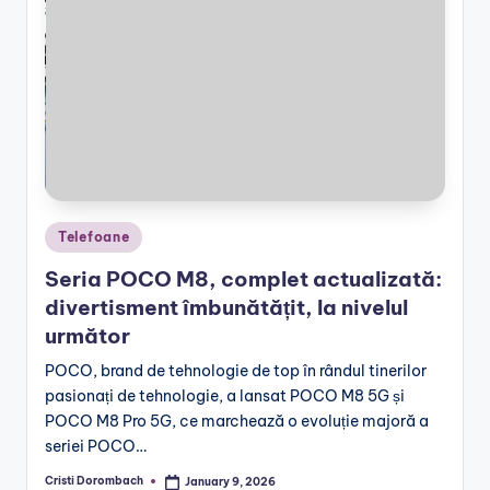
Posted
Telefoane
in
Seria POCO M8, complet actualizată:
divertisment îmbunătățit, la nivelul
următor
POCO, brand de tehnologie de top în rândul tinerilor
pasionați de tehnologie, a lansat POCO M8 5G și
POCO M8 Pro 5G, ce marchează o evoluție majoră a
seriei POCO…
Cristi Dorombach
January 9, 2026
Posted