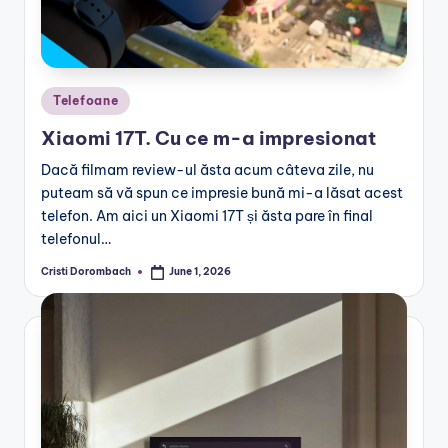
Posted
Telefoane
in
Xiaomi 17T. Cu ce m-a impresionat
Dacă filmam review-ul ăsta acum câteva zile, nu
puteam să vă spun ce impresie bună mi-a lăsat acest
telefon. Am aici un Xiaomi 17T și ăsta pare în final
telefonul…
Cristi Dorombach
June 1, 2026
Posted
by