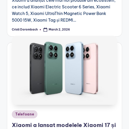
Xiaomi a anunțat cele mai noi produse din ecosistem,
ce includ Xiaomi Electric Scooter 6 Series, Xiaomi
Watch 5, Xiaomi UltraThin Magnetic Power Bank
5000 15W, Xiaomi Tag și REDMI…
Cristi Dorombach
March 2, 2026
Posted
by
Posted
Telefoane
in
Xiaomi a lansat modelele Xiaomi 17 și