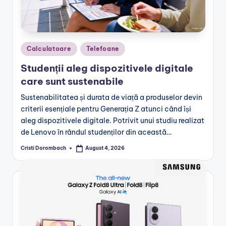
Posted
Calculatoare
Telefoane
in
Studenții aleg dispozitivele digitale
care sunt sustenabile
Sustenabilitatea și durata de viață a produselor devin
criterii esențiale pentru Generația Z atunci când își
aleg dispozitivele digitale. Potrivit unui studiu realizat
de Lenovo în rândul studenților din această…
Cristi Dorombach
August 4, 2026
Posted
by