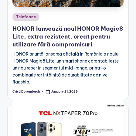
Posted
Telefoane
in
HONOR lansează noul HONOR Magic8
Lite, extra rezistent, creat pentru
utilizare fără compromisuri
HONOR anunță lansarea oficială în România a noului
HONOR Magic8 Lite, un smartphone care stabilește
un nou reper în segmentul mid-range, printr-o
combinație rar întâlnită de durabilitate de nivel
flagship,…
Cristi Dorombach
January 21, 2026
Posted
by