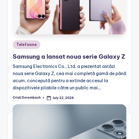
Posted
Telefoane
in
Samsung a lansat noua serie Galaxy Z
Samsung Electronics Co., Ltd. a prezentat astăzi
noua serie Galaxy Z, cea mai completă gamă de până
acum, concepută pentru a extinde accesul la
dispozitivele pliabile către un public mai…
Cristi Dorombach
July 22, 2026
Posted
by