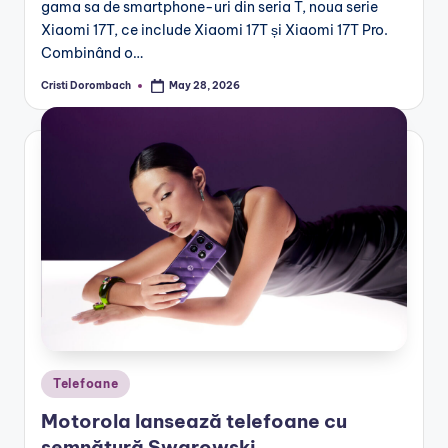
gama sa de smartphone-uri din seria T, noua serie
Xiaomi 17T, ce include Xiaomi 17T și Xiaomi 17T Pro.
Combinând o…
Cristi Dorombach
May 28, 2026
Posted
by
Posted
Telefoane
in
Motorola lansează telefoane cu
semnătură Swarowski