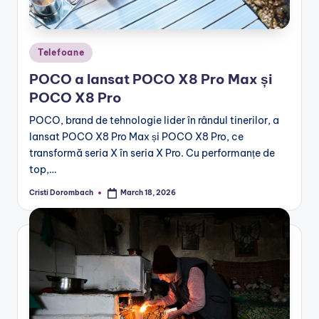
Posted
Telefoane
in
POCO a lansat POCO X8 Pro Max și
POCO X8 Pro
POCO, brand de tehnologie lider în rândul tinerilor, a
lansat POCO X8 Pro Max și POCO X8 Pro, ce
transformă seria X în seria X Pro. Cu performanțe de
top,…
Cristi Dorombach
March 18, 2026
Posted
by