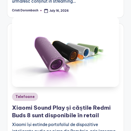
urmăresc conținut în streaming…
Cristi Dorombach
July 16, 2026
Posted
by
Posted
Telefoane
in
Xiaomi Sound Play și căștile Redmi
Buds 8 sunt disponibile în retail
Xiaomi își extinde portofoliul de dispozitive