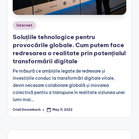
Posted
Internet
in
Soluțiile tehnologice pentru
provocările globale. Cum putem face
redresarea o realitate prin potențialul
transformării digitale
Pe măsură ce ambițiile legate de redresare și
investițiile conduc la transformări digitale vitale,
devin necesare colaborare globală și inovarea
colectivă pentru a transpune în realitate viziunea unei
lumi mai…
Cristi Dorombach
May 11, 2022
Posted
by