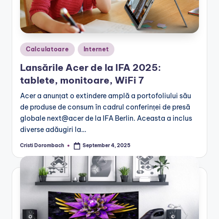
Posted
Calculatoare
Internet
in
Lansările Acer de la IFA 2025:
tablete, monitoare, WiFi 7
Acer a anunțat o extindere amplă a portofoliului său
de produse de consum în cadrul conferinței de presă
globale next@acer de la IFA Berlin. Aceasta a inclus
diverse adăugiri la…
Cristi Dorombach
September 4, 2025
Posted
by