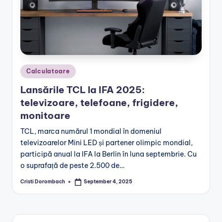
Posted
Calculatoare
in
Lansările TCL la IFA 2025:
televizoare, telefoane, frigidere,
monitoare
TCL, marca numărul 1 mondial în domeniul
televizoarelor Mini LED și partener olimpic mondial,
participă anual la IFA la Berlin în luna septembrie. Cu
o suprafață de peste 2.500 de…
Cristi Dorombach
September 4, 2025
Posted
by