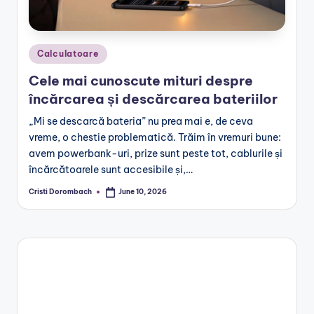
Posted
Calculatoare
in
Cele mai cunoscute mituri despre
încărcarea și descărcarea bateriilor
„Mi se descarcă bateria” nu prea mai e, de ceva
vreme, o chestie problematică. Trăim în vremuri bune:
avem powerbank-uri, prize sunt peste tot, cablurile și
încărcătoarele sunt accesibile și,…
Cristi Dorombach
June 10, 2026
Posted
by