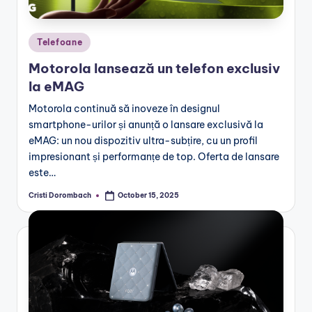
Posted
Telefoane
in
Motorola lansează un telefon exclusiv
la eMAG
Motorola continuă să inoveze în designul
smartphone-urilor și anunță o lansare exclusivă la
eMAG: un nou dispozitiv ultra-subțire, cu un profil
impresionant și performanțe de top. Oferta de lansare
este…
Cristi Dorombach
October 15, 2025
Posted
by