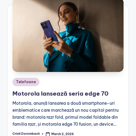
Posted
Telefoane
in
Motorola lansează seria edge 70
Motorola, anunță lansarea a două smartphone-uri
emblematice care marchează un nou capitol pentru
brand: motorola razr fold, primul model foldable din
familia razr, și motorola edge 70 fusion, un device…
Cristi Dorombach
March 2, 2026
Posted