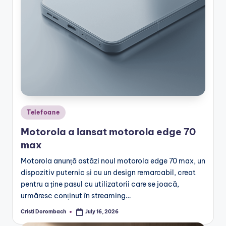
Posted
Telefoane
in
Motorola a lansat motorola edge 70
max
Motorola anunță astăzi noul motorola edge 70 max, un
dispozitiv puternic și cu un design remarcabil, creat
pentru a ține pasul cu utilizatorii care se joacă,
urmăresc conținut în streaming…
Cristi Dorombach
July 16, 2026
Posted
by