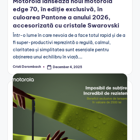
Motorola lansează noul motorola
edge 70, în ediție exclusivă, în
culoarea Pantone a anului 2026,
accesorizată cu cristale Swarovski
Într-o lume în care nevoia de a face totul rapid și de a
fi super-productivi reprezintă o regulă, calmul,
claritatea și simplitatea sunt esențiale pentru
obținerea unui echilibru în viață.…
Cristi Dorombach
December 4, 2025
Posted
by