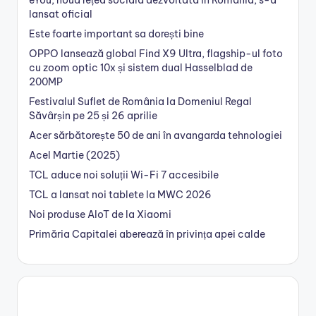
eYou, noua rețea socială dezvoltată în România, s-a
lansat oficial
Este foarte important sa dorești bine
OPPO lansează global Find X9 Ultra, flagship-ul foto
cu zoom optic 10x și sistem dual Hasselblad de
200MP
Festivalul Suflet de România la Domeniul Regal
Săvârșin pe 25 și 26 aprilie
Acer sărbătorește 50 de ani în avangarda tehnologiei
Acel Martie (2025)
TCL aduce noi soluții Wi-Fi 7 accesibile
TCL a lansat noi tablete la MWC 2026
Noi produse AIoT de la Xiaomi
Primăria Capitalei aberează în privința apei calde