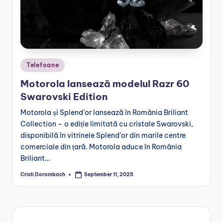
Posted
Telefoane
in
Motorola lansează modelul Razr 60
Swarovski Edition
Motorola și Splend’or lansează în România Briliant
Collection – o ediție limitată cu cristale Swarovski,
disponibilă în vitrinele Splend’or din marile centre
comerciale din țară. Motorola aduce în România
Briliant…
Cristi Dorombach
September 11, 2025
Posted
by