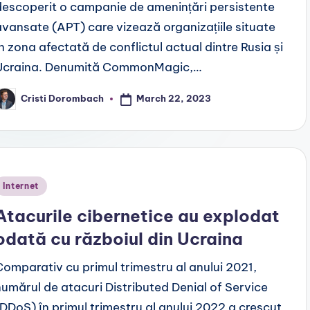
descoperit o campanie de amenințări persistente
avansate (APT) care vizează organizațiile situate
în zona afectată de conflictul actual dintre Rusia și
Ucraina. Denumită CommonMagic,…
March 22, 2023
Cristi Dorombach
osted
y
Posted
Internet
n
Atacurile cibernetice au explodat
odată cu războiul din Ucraina
Comparativ cu primul trimestru al anului 2021,
numărul de atacuri Distributed Denial of Service
(DDoS) în primul trimestru al anului 2022 a crescut