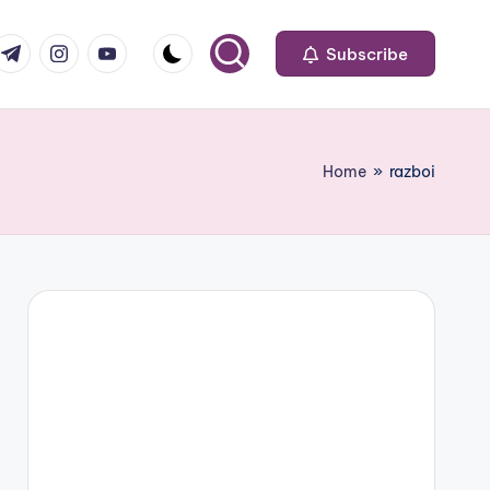
om
r.com
.me
instagram.com
youtube.com
Subscribe
Home
»
razboi