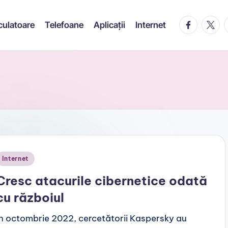
facebook.c
twitte
t
culatoare
Telefoane
Aplicații
Internet
Posted
Internet
n
Cresc atacurile cibernetice odată
cu războiul
În octombrie 2022, cercetătorii Kaspersky au