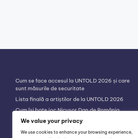
Cum se face accesul la UNTOLD 2026 și care
sunt măsurile de securitate
Lista finală a artiștilor de la UNTOLD 2026
Cum își bate joc Nicușor Dan de România
Review-ul de la Xiaomi 17T. Telefonul cu baterie
We value your privacy
de 6500 mAh
We use cookies to enhance your browsing experience,