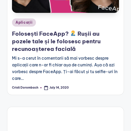
Posted
Aplicații
in
Folosești FaceApp?
Rușii au
pozele tale și le folosesc pentru
recunoașterea facială
Mi s-a cerut în comentarii să mai vorbesc despre
aplicații care n-ar fi chiar așa de cuminți. Așa că azi
vorbesc despre FaceApp. Ți-ai făcut și tu selfie-uri în
care…
Cristi Dorombach
July 14, 2020
Posted
by