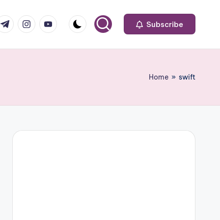
om
r.com
.me
instagram.com
youtube.com
Subscribe
Home
»
swift