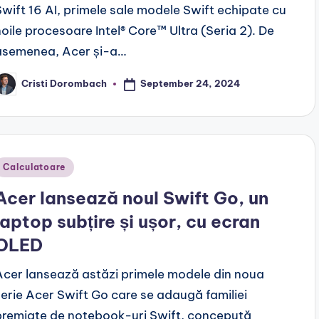
Swift 16 AI, primele sale modele Swift echipate cu
noile procesoare Intel® Core™ Ultra (Seria 2). De
asemenea, Acer și-a…
September 24, 2024
Cristi Dorombach
osted
y
Posted
Calculatoare
n
Acer lansează noul Swift Go, un
laptop subțire și ușor, cu ecran
OLED
Acer lansează astăzi primele modele din noua
serie Acer Swift Go care se adaugă familiei
premiate de notebook-uri Swift, concepută