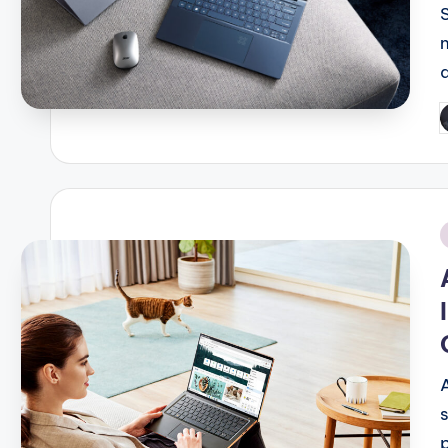
P
b
i