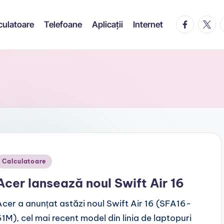
facebook.c
twitte
t
culatoare
Telefoane
Aplicații
Internet
Posted
Calculatoare
n
Acer lansează noul Swift Air 16
Acer a anunțat astăzi noul Swift Air 16 (SFA16-
61M), cel mai recent model din linia de laptopuri