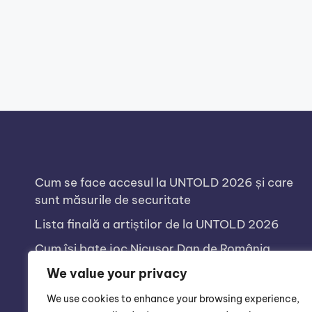
Cum se face accesul la UNTOLD 2026 și care
sunt măsurile de securitate
Lista finală a artiștilor de la UNTOLD 2026
Cum își bate joc Nicușor Dan de România
Review-ul de la Xiaomi 17T. Telefonul cu baterie
We value your privacy
de 6500 mAh
We use cookies to enhance your browsing experience,