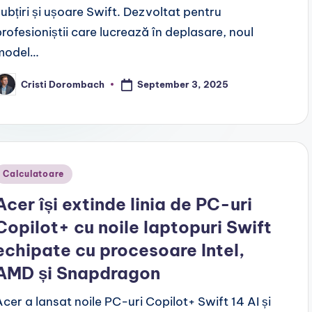
subțiri și ușoare Swift. Dezvoltat pentru
profesioniștii care lucrează în deplasare, noul
model…
September 3, 2025
Cristi Dorombach
osted
y
Posted
Calculatoare
n
Acer își extinde linia de PC-uri
Copilot+ cu noile laptopuri Swift
echipate cu procesoare Intel,
AMD și Snapdragon
Acer a lansat noile PC-uri Copilot+ Swift 14 AI și