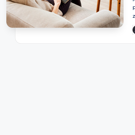
p
P
b