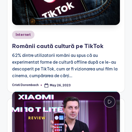
Posted
Internet
in
Românii caută cultură pe TikTok
62% dintre utilizatorii români au spus că au
experimentat forme de cultură offline după ce le-au
descoperit pe TikTok, cum ar fi vizionarea unui film la
cinema, cumpărarea de cărți…
Cristi Dorombach
May 26, 2023
Posted
by