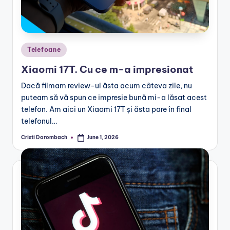
Posted
Telefoane
in
Xiaomi 17T. Cu ce m-a impresionat
Dacă filmam review-ul ăsta acum câteva zile, nu
puteam să vă spun ce impresie bună mi-a lăsat acest
telefon. Am aici un Xiaomi 17T și ăsta pare în final
telefonul…
Cristi Dorombach
June 1, 2026
Posted
by