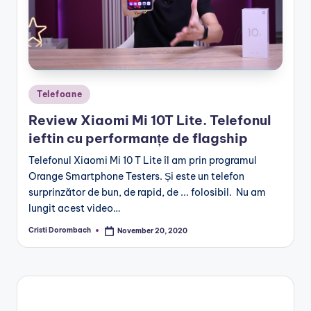
Posted
Telefoane
in
Review Xiaomi Mi 10T Lite. Telefonul
ieftin cu performanțe de flagship
Telefonul Xiaomi Mi 10 T Lite îl am prin programul
Orange Smartphone Testers. Și este un telefon
surprinzător de bun, de rapid, de ... folosibil. Nu am
lungit acest video…
Cristi Dorombach
November 20, 2020
Posted
by