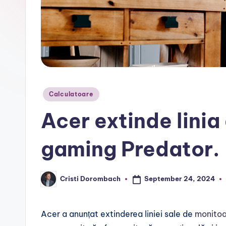
r
Posted
Calculatoare
in
Acer extinde lini
gaming Predator.
September 24, 2024
Cristi Dorombach
Posted
by
Acer a anunțat extinderea liniei sale de
monitoa