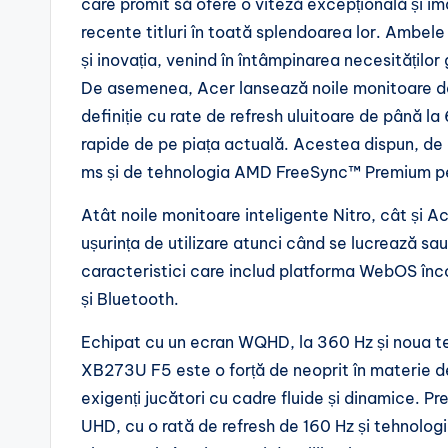
care promit să ofere o viteză excepțională și i
recente titluri în toată splendoarea lor. Ambel
și inovația, venind în întâmpinarea necesitățilo
De asemenea, Acer lansează noile monitoare de 
definiție cu rate de refresh uluitoare de până 
rapide de pe piața actuală. Acestea dispun, de
ms și de tehnologia AMD FreeSync™ Premium pen
Atât noile monitoare inteligente Nitro, cât și Ac
ușurința de utilizare atunci când se lucrează sau
caracteristici care includ platforma WebOS înc
și Bluetooth.
Echipat cu un ecran WQHD, la 360 Hz și noua 
XB273U F5 este o forță de neoprit în materie de 
exigenți jucători cu cadre fluide și dinamice. 
UHD, cu o rată de refresh de 160 Hz și tehnol