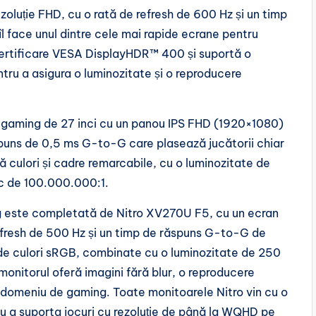
zoluție FHD, cu o rată de refresh de 600 Hz și un timp
 face unul dintre cele mai rapide ecrane pentru
 certificare VESA DisplayHDR™ 400 și suportă o
ru a asigura o luminozitate și o reproducere
e gaming de 27 inci cu un panou IPS FHD (1920×1080)
spuns de 0,5 ms G-to-G care plasează jucătorii chiar
ră culori și cadre remarcabile, cu o luminozitate de
ic de 100.000.000:1.
 este completată de Nitro XV270U F5, cu un ecran
fresh de 500 Hz și un timp de răspuns G-to-G de
e culori sRGB, combinate cu o luminozitate de 250
monitorul oferă imagini fără blur, o reproducere
ce domeniu de gaming. Toate monitoarele Nitro vin cu o
u a suporta jocuri cu rezoluție de până la WQHD pe