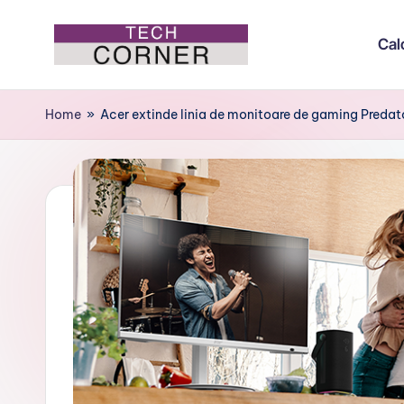
Cal
Skip
to
T
Colțul
content
de
e
Home
»
Acer extinde linia de monitoare de gaming Predat
tehnologie
c
h
C
o
r
n
e