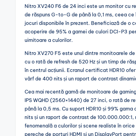
Nitro XV240 F6 de 24 inci este un monitor cu re
de răspuns G-to-G de până la 0,1 ms, ceea ce îl
jocuri disponibile în prezent. Beneficiază de o
acoperire de 95% a gamei de culori DCI-P3 pent
uimitoare a culorilor.
Nitro XV270 F5 este unul dintre monitoarele d
cu o rată de refresh de 520 Hz și un timp de ră
în centrul acțiunii. Ecranul certificat HDR10 ofe
vârf de 400 nits și un raport de contrast dinam
Cea mai recentă gamă de monitoare de gaming
IPS WQHD (2560×1440) de 27 inci, o rată de re
până la 0,5 ms. Cu suport HDR10 și 99% gama d
nits și un raport de contrast de 100.000.000:1, 
fenomenală a culorilor și scene realiste în ori
pereche de porturi HDMI și un DisplayPort pentr