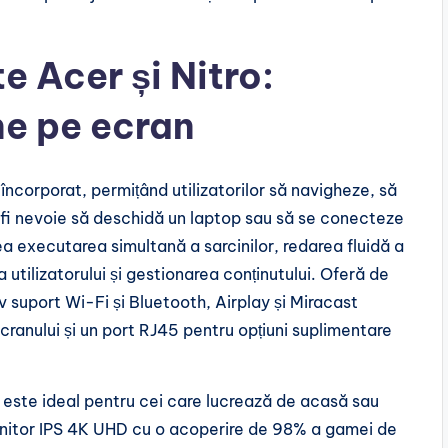
e Acer și Nitro:
ne pe ecran
ncorporat, permițând utilizatorilor să navigheze, să
a fi nevoie să deschidă un laptop sau să se conecteze
 executarea simultană a sarcinilor, redarea fluidă a
 utilizatorului și gestionarea conținutului. Oferă de
v suport Wi-Fi și Bluetooth, Airplay și Miracast
ecranului și un port RJ45 pentru opțiuni suplimentare
 este ideal pentru cei care lucrează de acasă sau
onitor IPS 4K UHD cu o acoperire de 98% a gamei de