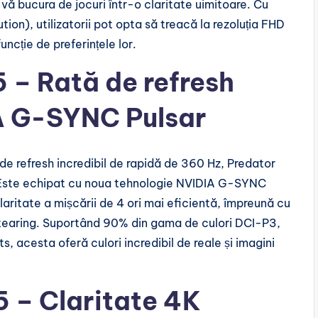
 vă bucura de jocuri într-o claritate uimitoare. Cu
n), utilizatorii pot opta să treacă la rezoluția FHD
ncție de preferințele lor.
 – Rată de refresh
IA G-SYNC Pulsar
e refresh incredibil de rapidă de 360 Hz, Predator
. Este echipat cu noua tehnologie NVIDIA G-SYNC
laritate a mișcării de 4 ori mai eficientă, împreună cu
ără tearing. Suportând 90% din gama de culori DCI-P3,
s, acesta oferă culori incredibil de reale și imagini
 – Claritate 4K