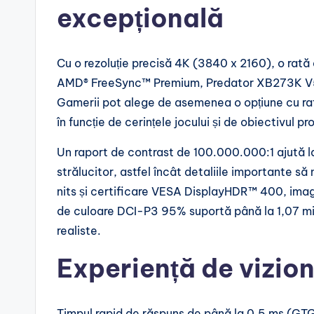
excepțională
Cu o rezoluție precisă 4K (3840 x 2160), o rată 
AMD® FreeSync™ Premium, Predator XB273K V5 v
Gamerii pot alege de asemenea o opțiune cu rat
în funcție de cerințele jocului și de obiectivul 
Un raport de contrast de 100.000.000:1 ajută la
strălucitor, astfel încât detaliile importante să
nits și certificare VESA DisplayHDR™ 400, imag
de culoare DCI-P3 95% suportă până la 1,07 mili
realiste.
Experiență de vizio
Timpul rapid de răspuns de până la 0,5 ms (GTG)