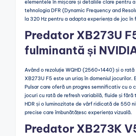
elementele în mișcare și detaliile clare pentru a
tehnologia DFR (Dynamic Frequency and Resolutio
la 320 Hz pentru a adapta experiența de joc în fu
Predator XB273U F5
fulminantă și NVID
Având o rezoluție WQHD (2560×1440) și o rată d
XB273U F5 este un uriaș în domeniul jocurilor
Pulsar care oferă un progres semnificativ cu o c
jocuri cu rată de refresh variabilă, fluide și f
HDR și o luminozitate de vârf ridicată de 550 nit
precise care îmbunătățesc experiența vizuală.
Predator XB273K V5