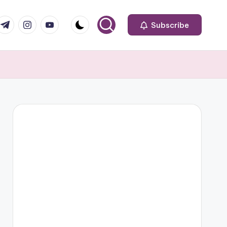
om
r.com
.me
instagram.com
youtube.com
Subscribe