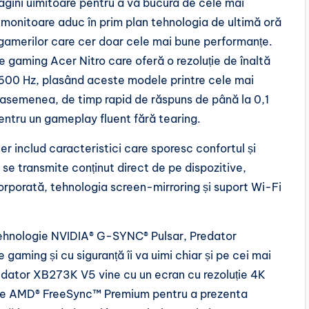
magini uimitoare pentru a vă bucura de cele mai
e monitoare aduc în prim plan tehnologia de ultimă oră
r gamerilor care cer doar cele mai bune performanțe.
gaming Acer Nitro care oferă o rezoluție de înaltă
la 600 Hz, plasând aceste modele printre cele mai
 asemenea, de timp rapid de răspuns de până la 0,1
tru un gameplay fluent fără tearing.
er includ caracteristici care sporesc confortul și
 se transmite conținut direct de pe dispozitive,
orporată, tehnologia screen-mirroring și suport Wi-Fi
tehnologie NVIDIA® G-SYNC® Pulsar, Predator
gaming și cu siguranță îi va uimi chiar și pe cei mai
Predator XB273K V5 vine cu un ecran cu rezoluție 4K
ogie AMD® FreeSync™ Premium pentru a prezenta