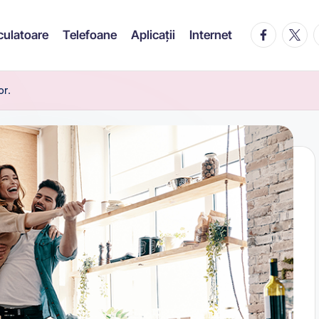
facebook.c
twitte
t
culatoare
Telefoane
Aplicații
Internet
or.