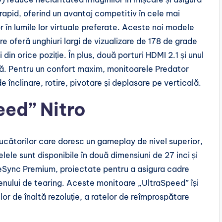
rapid, oferind un avantaj competitiv în cele mai
r în lumile lor virtuale preferate. Aceste noi modele
oferă unghiuri largi de vizualizare de 178 de grade
in orice poziție. În plus, două porturi HDMI 2.1 și unul
ă. Pentru un confort maxim, monitoarele Predator
 înclinare, rotire, pivotare și deplasare pe verticală.
ed” Nitro
ucătorilor care doresc un gameplay de nivel superior,
lele sunt disponibile în două dimensiuni de 27 inci și
eSync Premium, proiectate pentru a asigura cadre
menului de tearing. Aceste monitoare „UltraSpeed” își
r de înaltă rezoluție, a ratelor de reîmprospătare