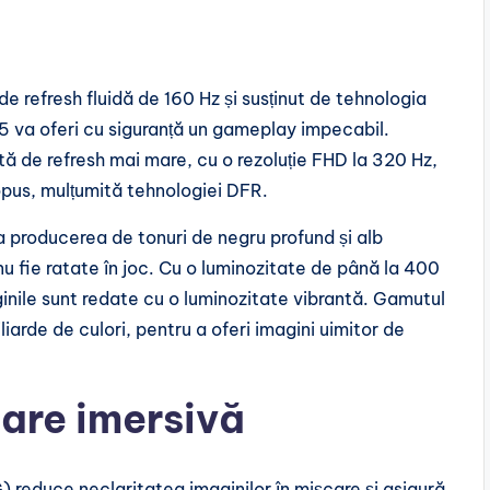
de refresh fluidă de 160 Hz și susținut de tehnologia
a oferi cu siguranță un gameplay impecabil.
ă de refresh mai mare, cu o rezoluție FHD la 320 Hz,
propus, mulțumită tehnologiei DFR.
 producerea de tonuri de negru profund și alb
 nu fie ratate în joc. Cu o luminozitate de până la 400
inile sunt redate cu o luminozitate vibrantă. Gamutul
arde de culori, pentru a oferi imagini uimitor de
nare imersivă
 reduce neclaritatea imaginilor în mișcare și asigură