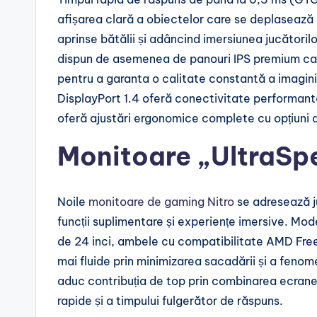
afișarea clară a obiectelor care se deplasează 
aprinse bătălii și adâncind imersiunea jucătorilo
dispun de asemenea de panouri IPS premium care 
pentru a garanta o calitate constantă a imaginii d
DisplayPort 1.4 oferă conectivitate performant
oferă ajustări ergonomice complete cu opțiuni de
Monitoare „UltraSpe
Noile
monitoare de gaming Nitro
se adresează j
funcții suplimentare și experiențe imersive. Mode
de 24 inci, ambele cu compatibilitate AMD Fre
mai fluide prin minimizarea sacadării și a feno
aduc contribuția de top prin combinarea ecranelo
rapide și a timpului fulgerător de răspuns.