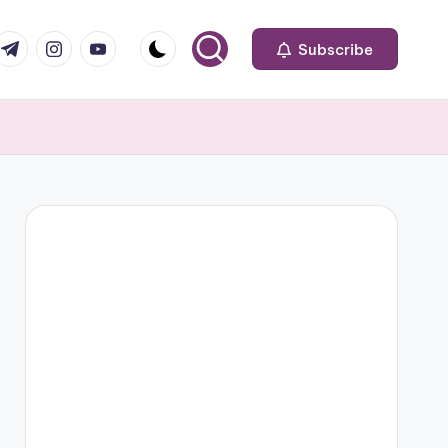
om
r.com
.me
instagram.com
youtube.com
Subscribe