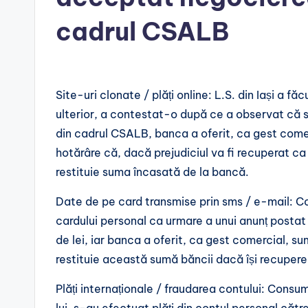
cadrul CSALB
Site-uri clonate / plăți online: L.S. din Iași a f
ulterior, a contestat-o după ce a observat că si
din cadrul CSALB, banca a oferit, ca gest come
hotărâre că, dacă prejudiciul va fi recuperat ca 
restituie suma încasată de la bancă.
Date de pe card transmise prin sms / e-mail: C
cardului personal ca urmare a unui anunț postat 
de lei, iar banca a oferit, ca gest comercial, 
restituie această sumă băncii dacă își recupere
Plăți internaționale / fraudarea contului: Consu
lui, s-au efectuat plăți din contul personal cătr