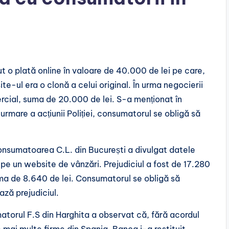
ăcut o plată online în valoare de 40.000 de lei pe care,
te-ul era o clonă a celui original. În urma negocierii
rcial, suma de 20.000 de lei. S-a menționat în
urmare a acțiunii Poliției, consumatorul se obligă să
onsumatoarea C.L. din București a divulgat datele
pe un website de vânzări. Prejudiciul a fost de 17.280
suma de 8.640 de lei. Consumatorul se obligă să
ază prejudiciul.
matorul F.S din Harghita a observat că, fără acordul
e mai multe firme din Spania. Banca i-a restituit