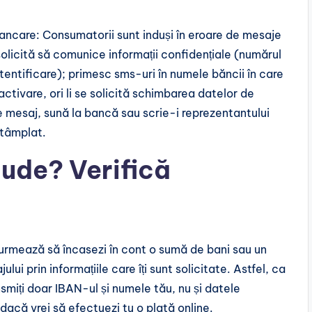
 bancare: Consumatorii sunt induși în eroare de mesaje
solicită să comunice informații confidențiale (numărul
utentificare); primesc sms-uri în numele băncii în care
activare, ori li se solicită schimbarea datelor de
e mesaj, sună la bancă sau scrie-i reprezentantului
ntâmplat.
aude? Verifică
 urmează să încasezi în cont o sumă de bani sau un
lui prin informațiile care îți sunt solicitate. Astfel, ca
smiți doar IBAN-ul și numele tău, nu și datele
dacă vrei să efectuezi tu o plată online.