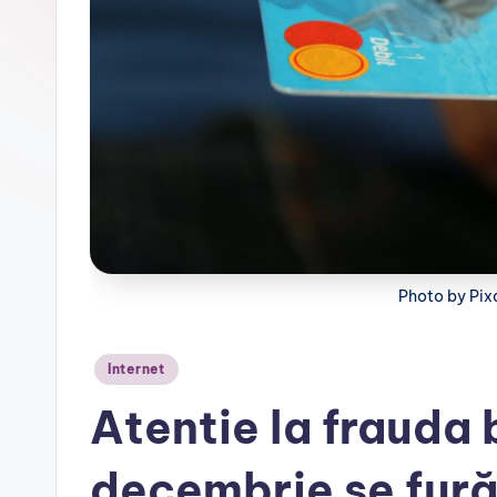
r
Photo by Pi
Posted
Internet
in
Atentie la frauda 
decembrie se fură 