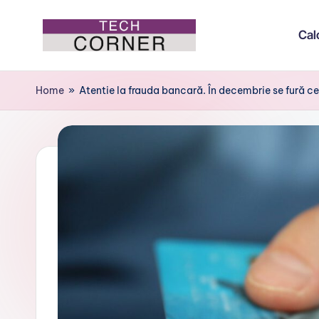
Cal
Skip
to
T
Colțul
content
de
e
Home
»
Atentie la frauda bancară. În decembrie se fură ce
tehnologie
c
h
C
o
r
n
e