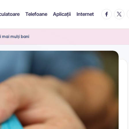
facebook.c
twitte
t
culatoare
Telefoane
Aplicații
Internet
i mai mulți bani