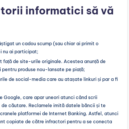
orii informatici să vă
câștigat un cadou scump (sau chiar ai primit o
 nu ai participat;
it față de site-urile originale. Acestea anunță de
 și pentru produse nou-lansate pe piață;
rile de social-media care au atașate linkuri și par a fi
e Google, care apar uneori atunci când scrii
 de căutare. Reclamele imită datele băncii și te
ranele platformei de Internet Banking. Astfel, atunci
nt copiate de către infractori pentru a se conecta