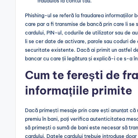
fraudulos la contul tău.
Phishing-ul se referă la fraudarea informațiilor
care par a fi transmise de bancă prin care li se 
cardului, PIN-ul, codurile de utilizator sau de a
li se cer date de activare, parole sau coduri de 
securitate existente. Dacă ai primit un astfel d
bancar cu care ții legătura și explică-i ce s-a î
Cum te ferești de fr
informațiile primite
Dacă primești mesaje prin care ești anunțat că
premiu în bani, poți verifica autenticitatea mesaju
să primești o sumă de bani este necesar să tran
cardului. Datele cardului trebuie introduse doar 