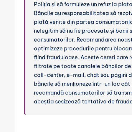
Poliția și să formuleze un refuz la pla
Băncile au responsabilitatea să rezolv
plată venite din partea consumatorilor
nelegitim să nu fie procesate și banii s
consumatorilor. Recomandarea noastră 
optimizeze procedurile pentru blocare
fiind frauduloase. Aceste cereri care 
filtrate pe toate canalele băncilor de 
call-center, e-mail, chat sau pagini de 
băncile să menționeze într-un loc cât m
recomandă consumatorilor să transmită
aceștia sesizează tentativa de fraudar