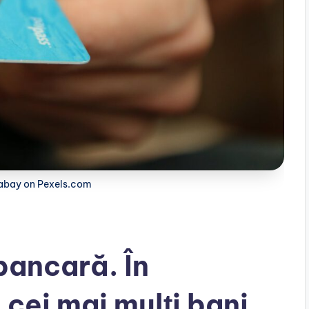
xabay on Pexels.com
bancară. În
cei mai mulți bani