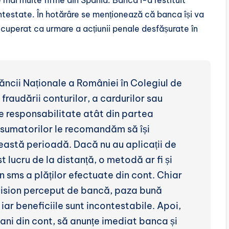
ontestate. În hotărâre se menționează că banca își va
cuperat ca urmare a acțiunii penale desfășurate în
ncii Naționale a României în Colegiul de
audării conturilor, a cardurilor sau
e responsabilitate atât din partea
nsumatorilor le recomandăm să își
ceastă perioadă. Dacă nu au aplicații de
 lucru de la distanță, o metodă ar fi și
n sms a plăților efectuate din cont. Chiar
mision perceput de bancă, paza bună
 iar beneficiile sunt incontestabile. Apoi,
ni din cont, să anunțe imediat banca și