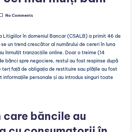
No Comments
a Litigiilor în domeniul Bancar (CSALB) a primit 46 de
se un trend crescător al numărului de cereri în luna
 înmulțit tranzacțiile online. Doar o treime (14
de bănci spre negociere, restul au fost respinse după
erț față de obligația de restituire sau plățile au fost
informațiile personale și au introdus singuri toate
 care băncile au
 cu consumatorii în