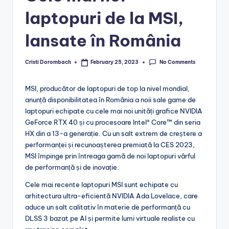
laptopuri de la MSI,
lansate în România
No Comments
Cristi Dorombach
February 25, 2023
Posted
by
MSI, producător de laptopuri de top la nivel mondial,
anunță disponibilitatea în România a noii sale game de
laptopuri echipate cu cele mai noi unități grafice NVIDIA
GeForce RTX 40 și cu procesoare Intel® Core™ din seria
HX din a 13-a generație. Cu un salt extrem de creștere a
performanței și recunoașterea premiată la CES 2023,
MSI împinge prin întreaga gamă de noi laptopuri vârful
de performanță și de inovație.
Cele mai recente laptopuri MSI sunt echipate cu
arhitectura ultra-eficientă NVIDIA Ada Lovelace, care
aduce un salt calitativ în materie de performanță cu
DLSS 3 bazat pe AI și permite lumi virtuale realiste cu