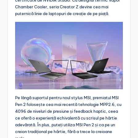
certificate de NVIDIA Studio. Cu designul termic Vapor
Chamber Cooler, seria Creator Z devine cea mai
puternică linie de laptopuri de creație de pe piață.
Pe lângă suportul pentru noul stylus MSI, premiatul MSI
Pen 2 folosește cea mai recentă tehnologie MPP2.6, cu
4096 de niveluri de presiune și feedback haptic, ceea
ce oferă o experiență echivalentă cu scrisul pe hârtie
adevărată. În plus, puteți utiliza MSI Pen 2 și ca pe un
creion tradițional pe hârtie, fără a trece la creioane