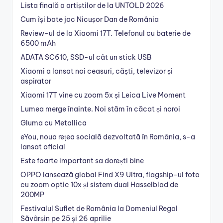
Lista finală a artiștilor de la UNTOLD 2026
Cum își bate joc Nicușor Dan de România
Review-ul de la Xiaomi 17T. Telefonul cu baterie de
6500 mAh
ADATA SC610, SSD-ul cât un stick USB
Xiaomi a lansat noi ceasuri, căști, televizor și
aspirator
Xiaomi 17T vine cu zoom 5x și Leica Live Moment
Lumea merge înainte. Noi stăm în căcat și noroi
Gluma cu Metallica
eYou, noua rețea socială dezvoltată în România, s-a
lansat oficial
Este foarte important sa dorești bine
OPPO lansează global Find X9 Ultra, flagship-ul foto
cu zoom optic 10x și sistem dual Hasselblad de
200MP
Festivalul Suflet de România la Domeniul Regal
Săvârșin pe 25 și 26 aprilie