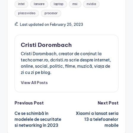
Tags:
intel
lansare
laptop
msi
nvidia
placa video
procesor
Last updated on February 25, 2023
Cristi Dorombach
Cristi Dorombach, creator de conținut la
techcorner.ro, dcristi.ro scrie despre internet,
online, social, politic, filme, muzică, viața de
zi cu zi pe blog.
View All Posts
Post
Previous Post
Next Post
Ce se schimbă în
Xiaomi a lansat seria
navigation
modelele de securitate
13 a telefoanelor
si networking în 2023
mobile