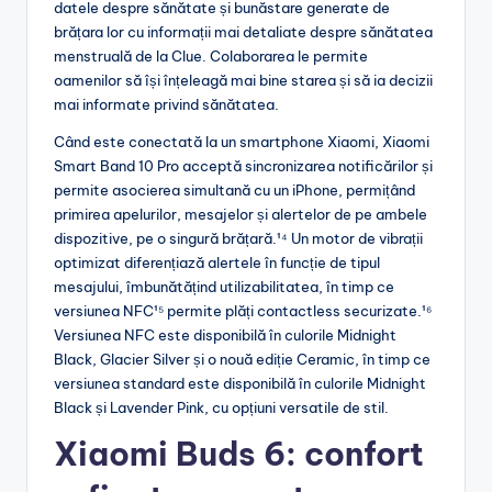
datele despre sănătate și bunăstare generate de
brățara lor cu informații mai detaliate despre sănătatea
menstruală de la Clue. Colaborarea le permite
oamenilor să își înțeleagă mai bine starea și să ia decizii
mai informate privind sănătatea.
Când este conectată la un smartphone Xiaomi, Xiaomi
Smart Band 10 Pro acceptă sincronizarea notificărilor și
permite asocierea simultană cu un iPhone, permițând
primirea apelurilor, mesajelor și alertelor de pe ambele
dispozitive, pe o singură brățară.¹⁴ Un motor de vibrații
optimizat diferențiază alertele în funcție de tipul
mesajului, îmbunătățind utilizabilitatea, în timp ce
versiunea NFC¹⁵ permite plăți contactless securizate.¹⁶
Versiunea NFC este disponibilă în culorile Midnight
Black, Glacier Silver și o nouă ediție Ceramic, în timp ce
versiunea standard este disponibilă în culorile Midnight
Black și Lavender Pink, cu opțiuni versatile de stil.
Xiaomi Buds 6:
confort