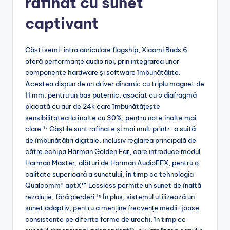
rafinat cu sunet
captivant
Căști semi-intra auriculare flagship, Xiaomi Buds 6
oferă performanțe audio noi, prin integrarea unor
componente hardware și software îmbunătățite.
Acestea dispun de un driver dinamic cu triplu magnet de
11 mm, pentru un bas puternic, asociat cu o diafragmă
placată cu aur de 24k care îmbunătățește
sensibilitatea la înalte cu 30%, pentru note înalte mai
clare.¹⁷ Căștile sunt rafinate și mai mult printr-o suită
de îmbunătățiri digitale, inclusiv reglarea principală de
către echipa Harman Golden Ear, care introduce modul
Harman Master, alături de Harman AudioEFX, pentru o
calitate superioară a sunetului, în timp ce tehnologia
Qualcomm® aptX™ Lossless permite un sunet de înaltă
rezoluție, fără pierderi.¹⁸ În plus, sistemul utilizează un
sunet adaptiv, pentru a menține frecvențe medii-joase
consistente pe diferite forme de urechi, în timp ce