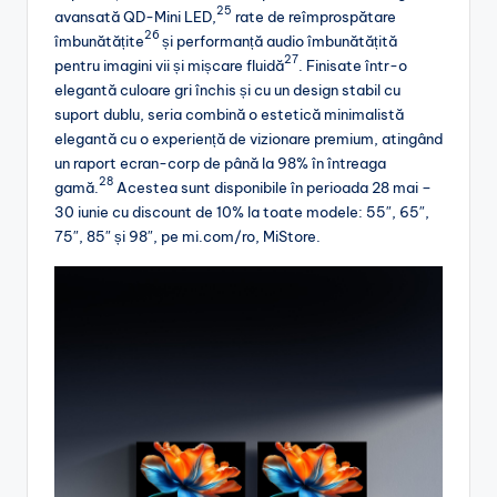
25
avansată QD-Mini LED,
rate de reîmprospătare
26
îmbunătățite
și performanță audio îmbunătățită
27
pentru imagini vii și mișcare fluidă
. Finisate într-o
elegantă culoare gri închis și cu un design stabil cu
suport dublu, seria combină o estetică minimalistă
elegantă cu o experiență de vizionare premium, atingând
un raport ecran-corp de până la 98% în întreaga
28
gamă.
Acestea sunt disponibile în perioada 28 mai –
30 iunie cu discount de 10% la toate modele: 55″, 65″,
75″, 85″ și 98″, pe mi.com/ro, MiStore.