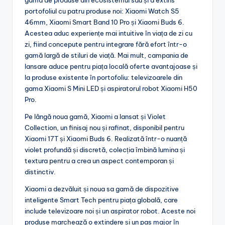
portofoliul cu patru produse noi: Xiaomi Watch S5
46mm, Xiaomi Smart Band 10 Pro și Xiaomi Buds 6.
Acestea aduc experiențe mai intuitive în viața de zi cu
zi, fiind concepute pentru integrare fără efort într-o
gamă largă de stiluri de viață. Mai mult, campania de
lansare aduce pentru piața locală oferte avantajoase și
la produse existente în portofoliu: televizoarele din
gama Xiaomi S Mini LED și aspiratorul robot Xiaomi H50
Pro.
Pe lângă noua gamă, Xiaomi a lansat și Violet
Collection, un finisaj nou și rafinat, disponibil pentru
Xiaomi 17T și Xiaomi Buds 6. Realizată într-o nuanță
violet profundă și discretă, colecția îmbină lumina și
textura pentru a crea un aspect contemporan și
distinctiv.
Xiaomi a dezvăluit și noua sa gamă de dispozitive
inteligente Smart Tech pentru piața globală, care
include televizoare noi și un aspirator robot. Aceste noi
produse marchează o extindere și un pas major în