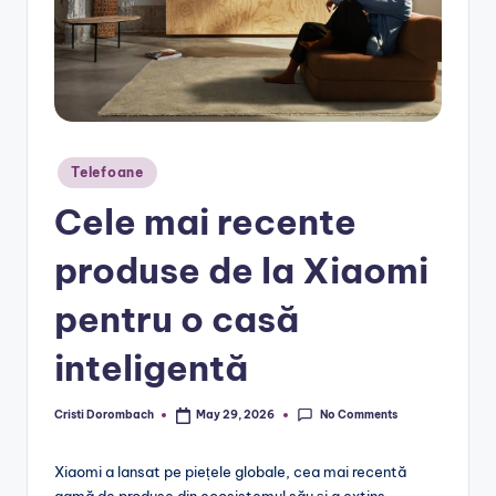
Posted
Telefoane
in
Cele mai recente
produse de la Xiaomi
pentru o casă
inteligentă
No Comments
Cristi Dorombach
May 29, 2026
Posted
by
Xiaomi a lansat pe piețele globale, cea mai recentă
gamă de produse din ecosistemul său și a extins