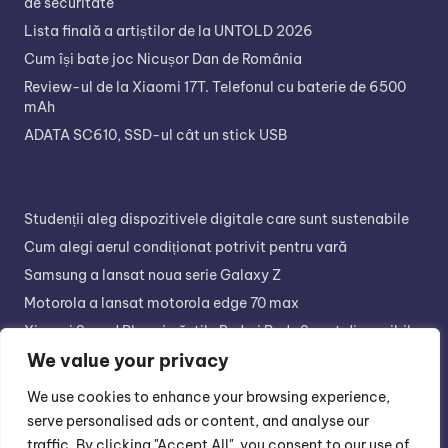
de securitate
Lista finală a artiștilor de la UNTOLD 2026
Cum își bate joc Nicușor Dan de România
Review-ul de la Xiaomi 17T. Telefonul cu baterie de 6500
mAh
ADATA SC610, SSD-ul cât un stick USB
Studenții aleg dispozitivele digitale care sunt sustenabile
Cum alegi aerul condiționat potrivit pentru vară
Samsung a lansat noua serie Galaxy Z
Motorola a lansat motorola edge 70 max
Xiaomi Sound Play și căștile Redmi Buds 8 sunt disponibile
în retail
We value your privacy
We use cookies to enhance your browsing experience,
serve personalised ads or content, and analyse our
traffic. By clicking "Accept All", you consent to our use of