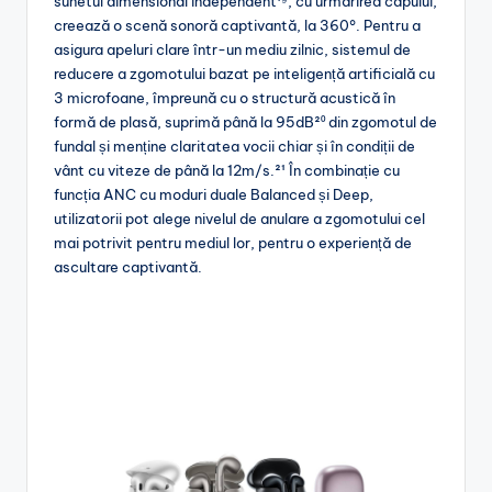
sunetul dimensional independent¹⁹, cu urmărirea capului,
creează o scenă sonoră captivantă, la 360°. Pentru a
asigura apeluri clare într-un mediu zilnic, sistemul de
reducere a zgomotului bazat pe inteligență artificială cu
3 microfoane, împreună cu o structură acustică în
formă de plasă, suprimă până la 95dB²⁰ din zgomotul de
fundal și menține claritatea vocii chiar și în condiții de
vânt cu viteze de până la 12m/s.²¹ În combinație cu
funcția ANC cu moduri duale Balanced și Deep,
utilizatorii pot alege nivelul de anulare a zgomotului cel
mai potrivit pentru mediul lor, pentru o experiență de
ascultare captivantă.