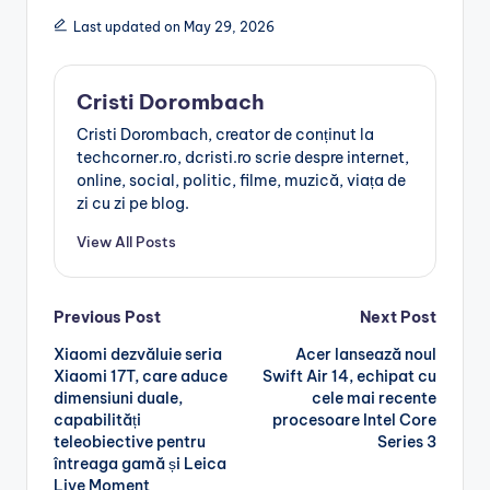
Last updated on May 29, 2026
Cristi Dorombach
Cristi Dorombach, creator de conținut la
techcorner.ro, dcristi.ro scrie despre internet,
online, social, politic, filme, muzică, viața de
zi cu zi pe blog.
View All Posts
Post
Previous Post
Next Post
Xiaomi dezvăluie seria
Acer lansează noul
navigation
Xiaomi 17T, care aduce
Swift Air 14, echipat cu
dimensiuni duale,
cele mai recente
capabilități
procesoare Intel Core
teleobiective pentru
Series 3
întreaga gamă și Leica
Live Moment