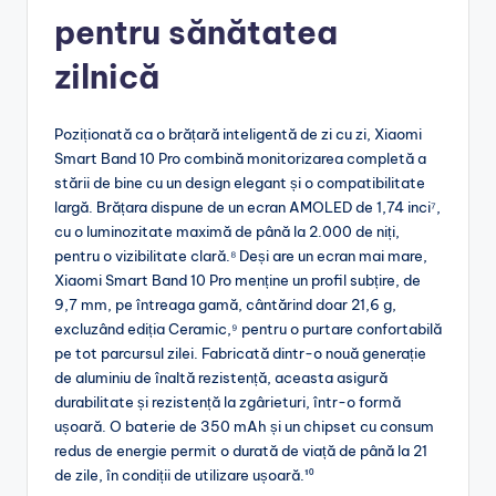
pentru sănătatea
zilnică
Poziționată ca o brățară inteligentă de zi cu zi, Xiaomi
Smart Band 10 Pro combină monitorizarea completă a
stării de bine cu un design elegant și o compatibilitate
largă. Brățara dispune de un ecran AMOLED de 1,74 inci⁷,
cu o luminozitate maximă de până la 2.000 de niți,
pentru o vizibilitate clară.⁸ Deși are un ecran mai mare,
Xiaomi Smart Band 10 Pro menține un profil subțire, de
9,7 mm, pe întreaga gamă, cântărind doar 21,6 g,
excluzând ediția Ceramic,⁹ pentru o purtare confortabilă
pe tot parcursul zilei. Fabricată dintr-o nouă generație
de aluminiu de înaltă rezistență, aceasta asigură
durabilitate și rezistență la zgârieturi, într-o formă
ușoară. O baterie de 350 mAh și un chipset cu consum
redus de energie permit o durată de viață de până la 21
de zile, în condiții de utilizare ușoară.¹⁰