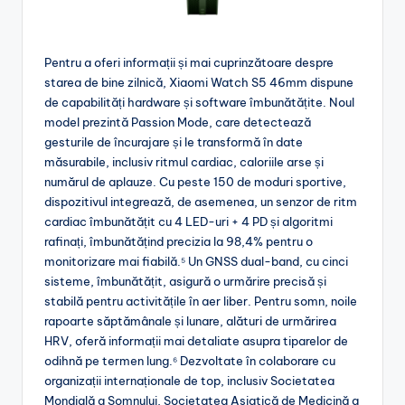
Pentru a oferi informații și mai cuprinzătoare despre
starea de bine zilnică, Xiaomi Watch S5 46mm dispune
de capabilități hardware și software îmbunătățite. Noul
model prezintă Passion Mode, care detectează
gesturile de încurajare și le transformă în date
măsurabile, inclusiv ritmul cardiac, caloriile arse și
numărul de aplauze. Cu peste 150 de moduri sportive,
dispozitivul integrează, de asemenea, un senzor de ritm
cardiac îmbunătățit cu 4 LED-uri + 4 PD și algoritmi
rafinați, îmbunătățind precizia la 98,4% pentru o
monitorizare mai fiabilă.⁵ Un GNSS dual-band, cu cinci
sisteme, îmbunătățit, asigură o urmărire precisă și
stabilă pentru activitățile în aer liber. Pentru somn, noile
rapoarte săptămânale și lunare, alături de urmărirea
HRV, oferă informații mai detaliate asupra tiparelor de
odihnă pe termen lung.⁶ Dezvoltate în colaborare cu
organizații internaționale de top, inclusiv Societatea
Mondială a Somnului, Societatea Asiatică de Medicină a