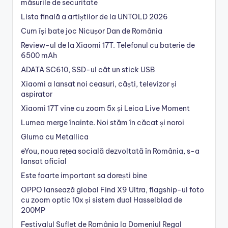
măsurile de securitate
Lista finală a artiștilor de la UNTOLD 2026
Cum își bate joc Nicușor Dan de România
Review-ul de la Xiaomi 17T. Telefonul cu baterie de
6500 mAh
ADATA SC610, SSD-ul cât un stick USB
Xiaomi a lansat noi ceasuri, căști, televizor și
aspirator
Xiaomi 17T vine cu zoom 5x și Leica Live Moment
Lumea merge înainte. Noi stăm în căcat și noroi
Gluma cu Metallica
eYou, noua rețea socială dezvoltată în România, s-a
lansat oficial
Este foarte important sa dorești bine
OPPO lansează global Find X9 Ultra, flagship-ul foto
cu zoom optic 10x și sistem dual Hasselblad de
200MP
Festivalul Suflet de România la Domeniul Regal