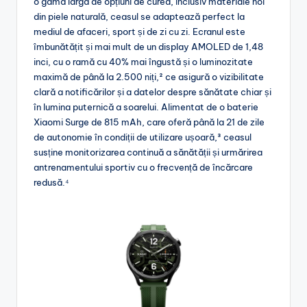
o gamă largă de opțiuni de curea, inclusiv materiale noi
din piele naturală, ceasul se adaptează perfect la
mediul de afaceri, sport și de zi cu zi. Ecranul este
îmbunătățit și mai mult de un display AMOLED de 1,48
inci, cu o ramă cu 40% mai îngustă și o luminozitate
maximă de până la 2.500 niți,² ce asigură o vizibilitate
clară a notificărilor și a datelor despre sănătate chiar și
în lumina puternică a soarelui. Alimentat de o baterie
Xiaomi Surge de 815 mAh, care oferă până la 21 de zile
de autonomie în condiții de utilizare ușoară,³ ceasul
susține monitorizarea continuă a sănătății și urmărirea
antrenamentului sportiv cu o frecvență de încărcare
redusă.⁴