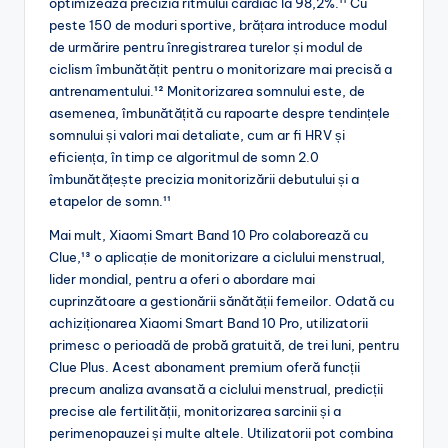
optimizează precizia ritmului cardiac la 98,2%.¹¹ Cu
peste 150 de moduri sportive, brățara introduce modul
de urmărire pentru înregistrarea turelor și modul de
ciclism îmbunătățit pentru o monitorizare mai precisă a
antrenamentului.¹² Monitorizarea somnului este, de
asemenea, îmbunătățită cu rapoarte despre tendințele
somnului și valori mai detaliate, cum ar fi HRV și
eficiența, în timp ce algoritmul de somn 2.0
îmbunătățește precizia monitorizării debutului și a
etapelor de somn.¹¹
Mai mult, Xiaomi Smart Band 10 Pro colaborează cu
Clue,¹³ o aplicație de monitorizare a ciclului menstrual,
lider mondial, pentru a oferi o abordare mai
cuprinzătoare a gestionării sănătății femeilor. Odată cu
achiziționarea Xiaomi Smart Band 10 Pro, utilizatorii
primesc o perioadă de probă gratuită, de trei luni, pentru
Clue Plus. Acest abonament premium oferă funcții
precum analiza avansată a ciclului menstrual, predicții
precise ale fertilității, monitorizarea sarcinii și a
perimenopauzei și multe altele. Utilizatorii pot combina