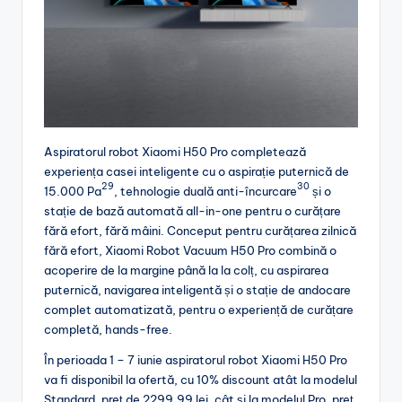
Aspiratorul robot Xiaomi H50 Pro completează
experiența casei inteligente cu o aspirație puternică de
29
30
15.000 Pa
, tehnologie duală anti-încurcare
și o
stație de bază automată all-in-one pentru o curățare
fără efort, fără mâini. Conceput pentru curățarea zilnică
fără efort, Xiaomi Robot Vacuum H50 Pro combină o
acoperire de la margine până la la colț, cu aspirarea
puternică, navigarea inteligentă și o stație de andocare
complet automatizată, pentru o experiență de curățare
completă, hands-free.
În perioada 1 – 7 iunie aspiratorul robot Xiaomi H50 Pro
va fi disponibil la ofertă, cu 10% discount atât la modelul
Standard, preț de 2299,99 lei, cât și la modelul Pro, preț