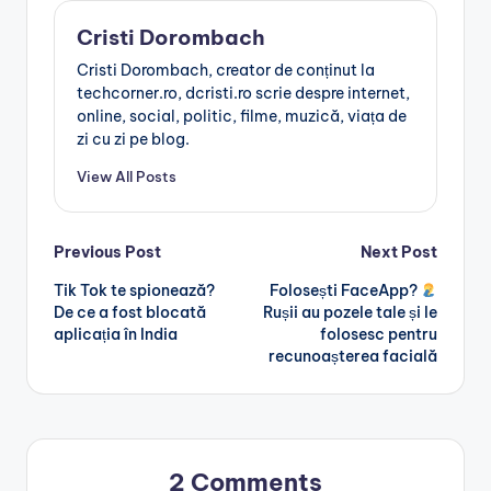
Cristi Dorombach
Cristi Dorombach, creator de conținut la
techcorner.ro, dcristi.ro scrie despre internet,
online, social, politic, filme, muzică, viața de
zi cu zi pe blog.
View All Posts
Post
Previous Post
Next Post
Tik Tok te spionează?
Folosești FaceApp?
navigation
De ce a fost blocată
Rușii au pozele tale și le
aplicația în India
folosesc pentru
recunoașterea facială
2 Comments