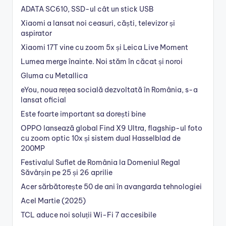
ADATA SC610, SSD-ul cât un stick USB
Xiaomi a lansat noi ceasuri, căști, televizor și
aspirator
Xiaomi 17T vine cu zoom 5x și Leica Live Moment
Lumea merge înainte. Noi stăm în căcat și noroi
Gluma cu Metallica
eYou, noua rețea socială dezvoltată în România, s-a
lansat oficial
Este foarte important sa dorești bine
OPPO lansează global Find X9 Ultra, flagship-ul foto
cu zoom optic 10x și sistem dual Hasselblad de
200MP
Festivalul Suflet de România la Domeniul Regal
Săvârșin pe 25 și 26 aprilie
Acer sărbătorește 50 de ani în avangarda tehnologiei
Acel Martie (2025)
TCL aduce noi soluții Wi-Fi 7 accesibile