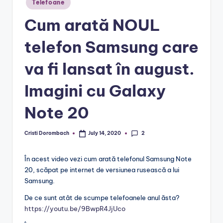
Telefoane
in
Cum arată NOUL
telefon Samsung care
va fi lansat în august.
Imagini cu Galaxy
Note 20
2
Cristi Dorombach
July 14, 2020
Posted
by
În acest video vezi cum arată telefonul Samsung Note
20, scăpat pe internet de versiunea rusească a lui
Samsung.
De ce sunt atât de scumpe telefoanele anul ăsta?
https://youtu.be/9BwpR4JjUco