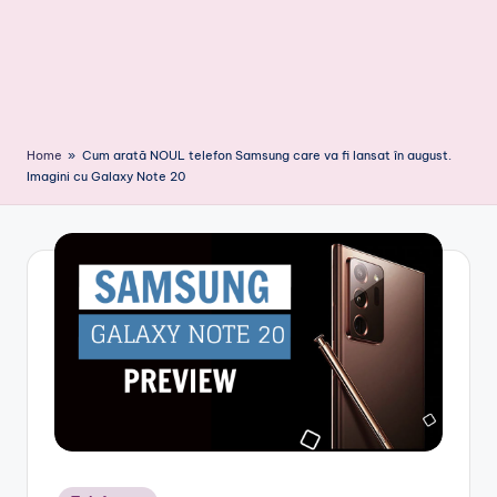
Home
»
Cum arată NOUL telefon Samsung care va fi lansat în august.
Imagini cu Galaxy Note 20
Posted