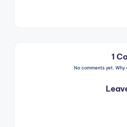
navigation
1 C
No comments yet. Why do
Leav