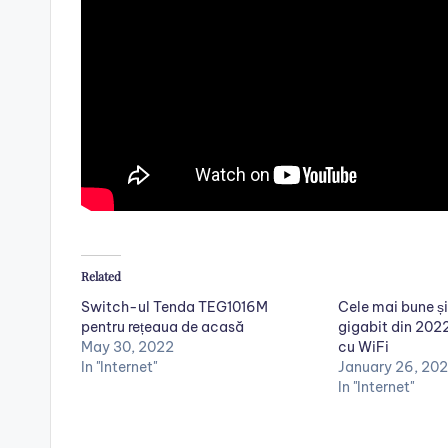
Related
Switch-ul Tenda TEG1016M
Cele mai bune și 
pentru rețeaua de acasă
gigabit din 20
May 30, 2022
cu WiFi
In "Internet"
January 26, 20
In "Internet"