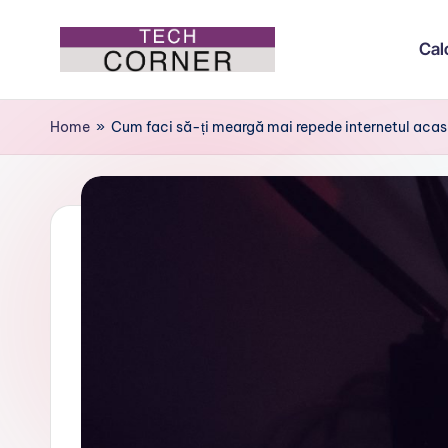
Cal
Skip
to
T
Colțul
content
de
e
Home
»
Cum faci să-ți meargă mai repede internetul acas
tehnologie
c
h
C
o
r
n
e