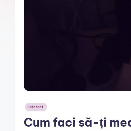
r
Posted
Internet
in
Cum faci să-ți me