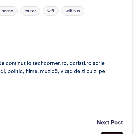
t acasa
router
wifi
wifi bun
 conținut la techcorner.ro, dcristi.ro scrie
l, politic, filme, muzică, viața de zi cu zi pe
Next Post