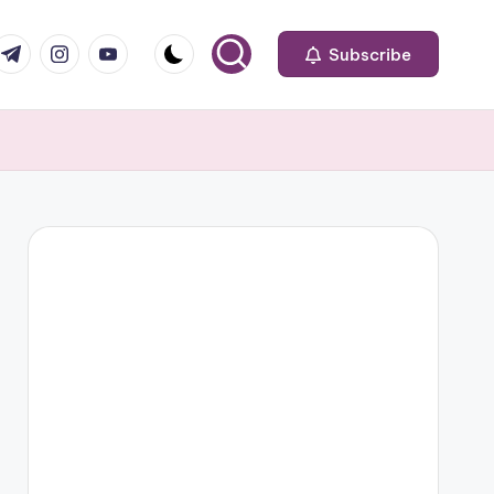
om
r.com
.me
instagram.com
youtube.com
Subscribe