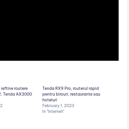
ieftine routere
Tenda RX9 Pro, routerul rapid
22. Tenda AX3000
pentru birouri, restaurante sau
hoteluri
22
February 1, 2023
In "Internet"