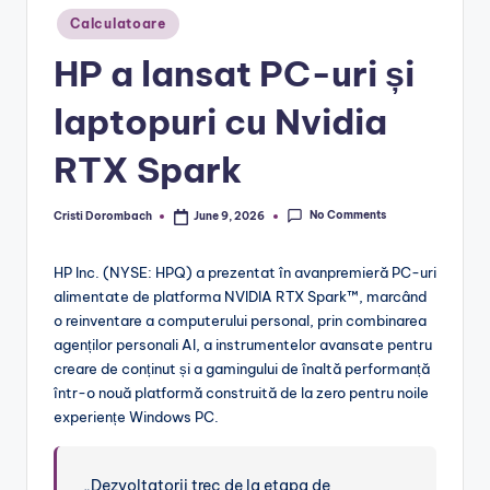
Posted
Calculatoare
in
HP a lansat PC-uri și
laptopuri cu Nvidia
RTX Spark
No Comments
Cristi Dorombach
June 9, 2026
Posted
by
HP Inc. (NYSE: HPQ) a prezentat în avanpremieră PC-uri
alimentate de platforma NVIDIA RTX Spark™, marcând
o reinventare a computerului personal, prin combinarea
agenților personali AI, a instrumentelor avansate pentru
creare de conținut și a gamingului de înaltă performanță
într-o nouă platformă construită de la zero pentru noile
experiențe Windows PC.
„Dezvoltatorii trec de la etapa de