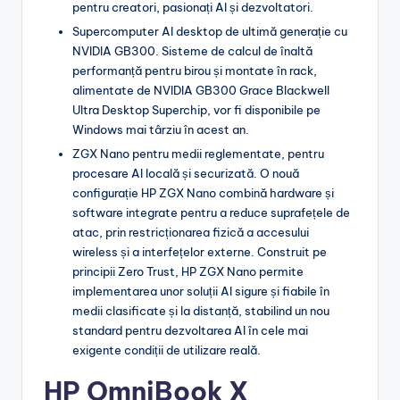
pentru creatori, pasionați AI și dezvoltatori.
Supercomputer AI desktop de ultimă generație cu
NVIDIA GB300. Sisteme de calcul de înaltă
performanță pentru birou și montate în rack,
alimentate de NVIDIA GB300 Grace Blackwell
Ultra Desktop Superchip, vor fi disponibile pe
Windows mai târziu în acest an.
ZGX Nano pentru medii reglementate, pentru
procesare AI locală și securizată. O nouă
configurație HP ZGX Nano combină hardware și
software integrate pentru a reduce suprafețele de
atac, prin restricționarea fizică a accesului
wireless și a interfețelor externe. Construit pe
principii Zero Trust, HP ZGX Nano permite
implementarea unor soluții AI sigure și fiabile în
medii clasificate și la distanță, stabilind un nou
standard pentru dezvoltarea AI în cele mai
exigente condiții de utilizare reală.
HP OmniBook X