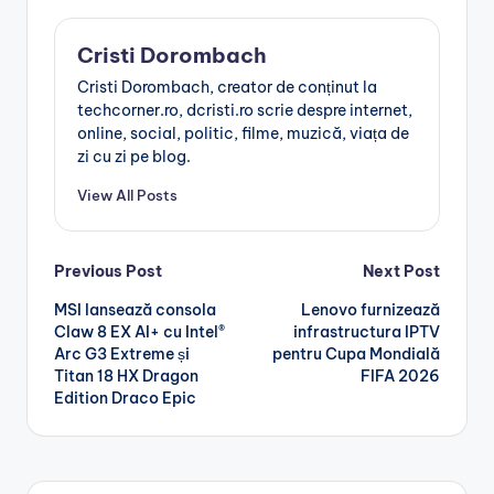
Cristi Dorombach
Cristi Dorombach, creator de conținut la
techcorner.ro, dcristi.ro scrie despre internet,
online, social, politic, filme, muzică, viața de
zi cu zi pe blog.
View All Posts
Post
Previous Post
Next Post
MSI lansează consola
Lenovo furnizează
navigation
Claw 8 EX AI+ cu Intel®
infrastructura IPTV
Arc G3 Extreme și
pentru Cupa Mondială
Titan 18 HX Dragon
FIFA 2026
Edition Draco Epic