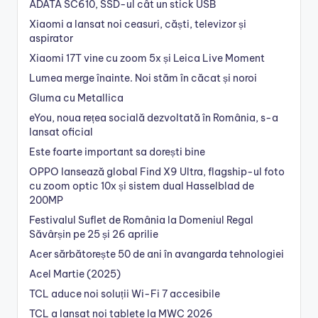
ADATA SC610, SSD-ul cât un stick USB
Xiaomi a lansat noi ceasuri, căști, televizor și
aspirator
Xiaomi 17T vine cu zoom 5x și Leica Live Moment
Lumea merge înainte. Noi stăm în căcat și noroi
Gluma cu Metallica
eYou, noua rețea socială dezvoltată în România, s-a
lansat oficial
Este foarte important sa dorești bine
OPPO lansează global Find X9 Ultra, flagship-ul foto
cu zoom optic 10x și sistem dual Hasselblad de
200MP
Festivalul Suflet de România la Domeniul Regal
Săvârșin pe 25 și 26 aprilie
Acer sărbătorește 50 de ani în avangarda tehnologiei
Acel Martie (2025)
TCL aduce noi soluții Wi-Fi 7 accesibile
TCL a lansat noi tablete la MWC 2026