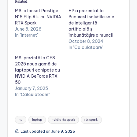
Related
MSI a lansat Prestige
HP a prezentat la
N16 Flip AI+ cu NVIDIA
București soluțiile sale
RTX Spark
de inteligentă
June 5, 2026
artificială și
In "Internet"
îmbunătățire a muncii
October 8, 2024
In "Calculatoare"
MSI prezintă la CES
2025 noua gamă de
laptopuri echipate cu
NVIDIA GeForce RTX
50
January 7, 2025
In "Calculatoare"
Tags:
hp
laptop
nvidia rtx spark
rtx spark
Last updated on June 9, 2026