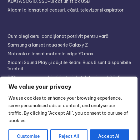
ADATA SC610, SSD-ul cât un stick USB
Xiaomi a lansat noi ceasuri, căști, televizor și aspirator
Cum alegi aerul condiționat potrivit pentru vară
Samsung a lansat noua serie Galaxy Z
Motorola a lansat motorola edge 70 max
Xiaomi Sound Play și căștile Redmi Buds 8 sunt disponibile
în retail
DIGI are cei mai mulți utilizatori de telefonie mobilă din
România
We value your privacy
We use cookies to enhance your browsing experience,
serve personalised ads or content, and analyse our
traffic. By clicking "Accept All", you consent to our use of
cookies.
Copyright 2026 —
Tech Corner
. All rights reserved.
Customise
Reject All
Accept All
Bloghash WordPress Theme