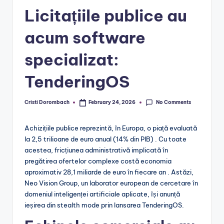
Licitațiile publice au
acum software
specializat:
TenderingOS
No Comments
Cristi Dorombach
February 24, 2026
Posted
by
Achizițiile publice reprezintă, în Europa, o piață evaluată
la 2,5 trilioane de euro anual (14% din PIB) . Cu toate
acestea, fricțiunea administrativă implicată în
pregătirea ofertelor complexe costă economia
aproximativ 28,1 miliarde de euro în fiecare an . Astăzi,
Neo Vision Group, un laborator european de cercetare în
domeniul inteligenței artificiale aplicate, își anunță
ieșirea din stealth mode prin lansarea TenderingOS.