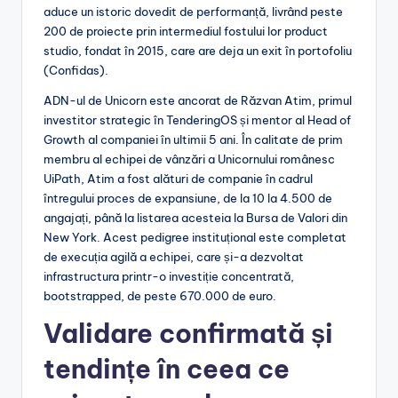
aduce un istoric dovedit de performanță, livrând peste
200 de proiecte prin intermediul fostului lor product
studio, fondat în 2015, care are deja un exit în portofoliu
(Confidas).
ADN-ul de Unicorn este ancorat de Răzvan Atim, primul
investitor strategic în TenderingOS și mentor al Head of
Growth al companiei în ultimii 5 ani. În calitate de prim
membru al echipei de vânzări a Unicornului românesc
UiPath, Atim a fost alături de companie în cadrul
întregului proces de expansiune, de la 10 la 4.500 de
angajați, până la listarea acesteia la Bursa de Valori din
New York. Acest pedigree instituțional este completat
de execuția agilă a echipei, care și-a dezvoltat
infrastructura printr-o investiție concentrată,
bootstrapped, de peste 670.000 de euro.
Validare confirmată și
tendințe în ceea ce