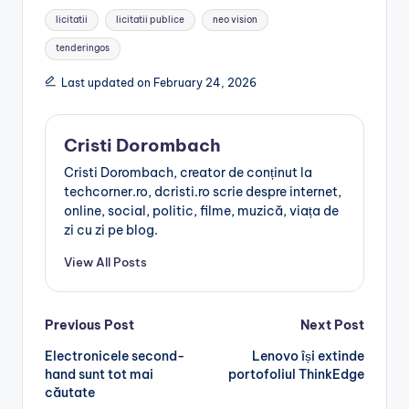
Tags:
licitatii
licitatii publice
neo vision
tenderingos
Last updated on February 24, 2026
Cristi Dorombach
Cristi Dorombach, creator de conținut la
techcorner.ro, dcristi.ro scrie despre internet,
online, social, politic, filme, muzică, viața de
zi cu zi pe blog.
View All Posts
Post
Previous Post
Next Post
Electronicele second-
Lenovo își extinde
navigation
hand sunt tot mai
portofoliul ThinkEdge
căutate