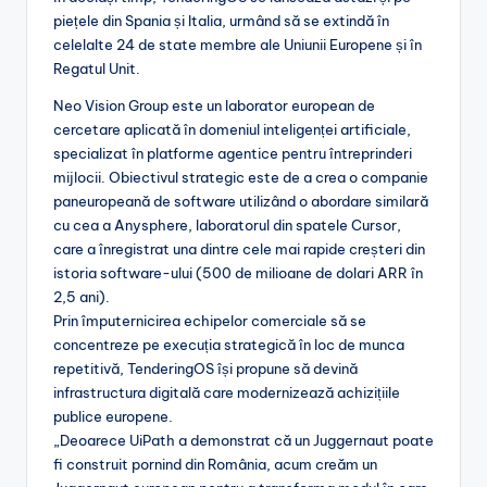
piețele din Spania și Italia, urmând să se extindă în
celelalte 24 de state membre ale Uniunii Europene și în
Regatul Unit.
Neo Vision Group este un laborator european de
cercetare aplicată în domeniul inteligenței artificiale,
specializat în platforme agentice pentru întreprinderi
mijlocii. Obiectivul strategic este de a crea o companie
paneuropeană de software utilizând o abordare similară
cu cea a Anysphere, laboratorul din spatele Cursor,
care a înregistrat una dintre cele mai rapide creșteri din
istoria software-ului (500 de milioane de dolari ARR în
2,5 ani).
Prin împuternicirea echipelor comerciale să se
concentreze pe execuția strategică în loc de munca
repetitivă, TenderingOS își propune să devină
infrastructura digitală care modernizează achizițiile
publice europene.
„Deoarece UiPath a demonstrat că un Juggernaut poate
fi construit pornind din România, acum creăm un