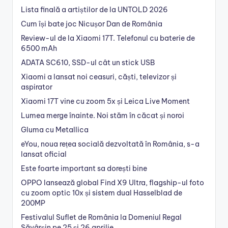
Lista finală a artiștilor de la UNTOLD 2026
Cum își bate joc Nicușor Dan de România
Review-ul de la Xiaomi 17T. Telefonul cu baterie de
6500 mAh
ADATA SC610, SSD-ul cât un stick USB
Xiaomi a lansat noi ceasuri, căști, televizor și
aspirator
Xiaomi 17T vine cu zoom 5x și Leica Live Moment
Lumea merge înainte. Noi stăm în căcat și noroi
Gluma cu Metallica
eYou, noua rețea socială dezvoltată în România, s-a
lansat oficial
Este foarte important sa dorești bine
OPPO lansează global Find X9 Ultra, flagship-ul foto
cu zoom optic 10x și sistem dual Hasselblad de
200MP
Festivalul Suflet de România la Domeniul Regal
Săvârșin pe 25 și 26 aprilie