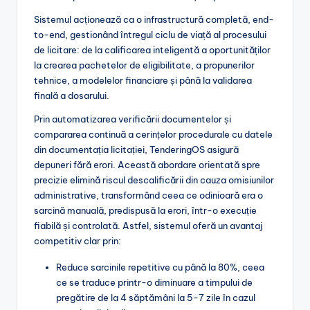
Sistemul acționează ca o infrastructură completă, end-
to-end, gestionând întregul ciclu de viață al procesului
de licitare: de la calificarea inteligentă a oportunităților
la crearea pachetelor de eligibilitate, a propunerilor
tehnice, a modelelor financiare și până la validarea
finală a dosarului.
Prin automatizarea verificării documentelor și
compararea continuă a cerințelor procedurale cu datele
din documentația licitației, TenderingOS asigură
depuneri fără erori. Această abordare orientată spre
precizie elimină riscul descalificării din cauza omisiunilor
administrative, transformând ceea ce odinioară era o
sarcină manuală, predispusă la erori, într-o execuție
fiabilă și controlată. Astfel, sistemul oferă un avantaj
competitiv clar prin:
Reduce sarcinile repetitive cu până la 80%, ceea
ce se traduce printr-o diminuare a timpului de
pregătire de la 4 săptămâni la 5-7 zile în cazul