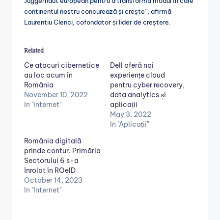
Juggernaut european pentru a transforma modul în care
continentul nostru concurează și crește”, afirmă
Laurentiu Clenci, cofondator și lider de creștere.
Related
Ce atacuri cibernetice
Dell oferă noi
au loc acum în
experiențe cloud
România
pentru cyber recovery,
November 10, 2022
data analytics și
In "Internet"
aplicații
May 3, 2022
In "Aplicații"
România digitală
prinde contur. Primăria
Sectorului 6 s-a
înrolat în ROeID
October 14, 2023
In "Internet"