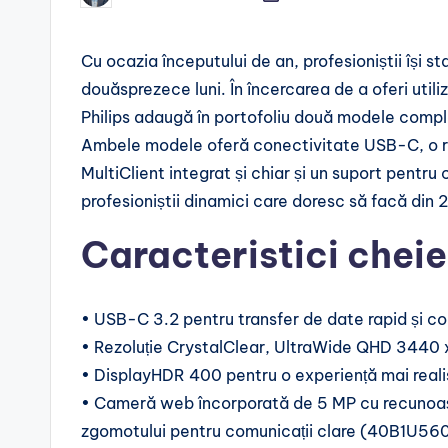
by
Cu ocazia începutului de an, profesioniștii își 
douăsprezece luni. În încercarea de a oferi utili
Philips adaugă în portofoliu două modele compl
Ambele modele oferă conectivitate USB-C, o r
MultiClient integrat și chiar și un suport pentru
profesioniștii dinamici care doresc să facă din 
Caracteristici cheie
• USB-C 3.2 pentru transfer de date rapid și c
• Rezoluție CrystalClear, UltraWide QHD 3440 x
• DisplayHDR 400 pentru o experiență mai real
• Cameră web încorporată de 5 MP cu recunoașt
zgomotului pentru comunicații clare (40B1U56