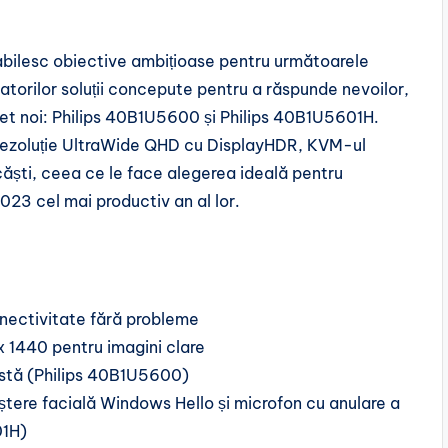
stabilesc obiective ambițioase pentru următoarele
zatorilor soluții concepute pentru a răspunde nevoilor,
et noi: Philips 40B1U5600 și Philips 40B1U5601H.
ezoluție UltraWide QHD cu DisplayHDR, KVM-ul
 căști, ceea ce le face alegerea ideală pentru
2023 cel mai productiv an al lor.
onectivitate fără probleme
 1440 pentru imagini clare
istă (Philips 40B1U5600)
ere facială Windows Hello și microfon cu anulare a
01H)