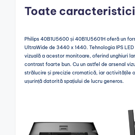
Toate caracteristic
Philips 40B1U5600 și 40B1U5601H oferă un forma
UltraWide de 3440 x 1440. Tehnologia IPS LED 
vizuală a acestor monitoare, oferind unghiuri lar
contrast foarte bun. Cu un astfel de arsenal vizua
strălucire și precizie cromatică, iar activitățil
ușurință datorită spațiului de lucru generos.