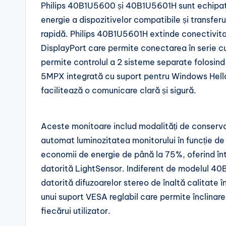
Philips 40B1U5600 și 40B1U5601H sunt echipate
energie a dispozitivelor compatibile și transferu
rapidă. Philips 40B1U5601H extinde conectivita
DisplayPort care permite conectarea în serie c
permite controlul a 2 sisteme separate folosind 
5MPX integrată cu suport pentru Windows Hello 
facilitează o comunicare clară și sigură.
Aceste monitoare includ modalități de conserv
automat luminozitatea monitorului în funcție de 
economii de energie de până la 75%, oferind î
datorită LightSensor. Indiferent de modelul 4
datorită difuzoarelor stereo de înaltă calitate 
unui suport VESA reglabil care permite înclinarea
fiecărui utilizator.