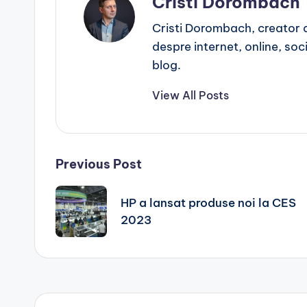
Cristi Dorombach
Cristi Dorombach, creator de
despre internet, online, socia
blog.
View All Posts
Post
Previous Post
navigation
HP a lansat produse noi la CES
2023