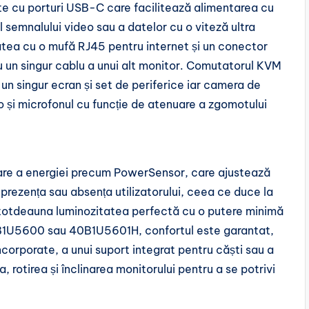
 cu porturi USB-C care facilitează alimentarea cu
l semnalului video sau a datelor cu o viteză ultra
tea cu o mufă RJ45 pentru internet și un conector
u un singur cablu a unui alt monitor. Comutatorul KVM
un singur ecran și set de periferice iar camera de
și microfonul cu funcție de atenuare a zgomotului
are a energiei precum PowerSensor, care ajustează
prezența sau absența utilizatorului, ceea ce duce la
ntotdeauna luminozitatea perfectă cu o putere minimă
0B1U5600 sau 40B1U5601H, confortul este garantat,
încorporate, a unui suport integrat pentru căști sau a
, rotirea și înclinarea monitorului pentru a se potrivi