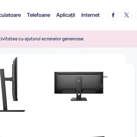
facebook.c
twitte
t
culatoare
Telefoane
Aplicații
Internet
tivitatea cu ajutorul ecranelor generoase