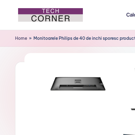
Cal
Skip
to
T
Colțul
content
de
e
Home
»
Monitoarele Philips de 40 de inchi sporesc produc
tehnologie
c
h
C
o
r
n
e