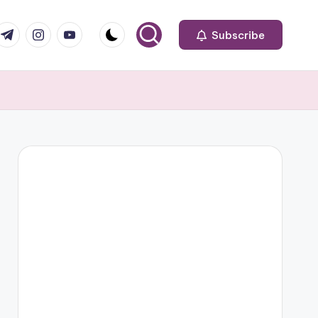
om
r.com
.me
instagram.com
youtube.com
Subscribe