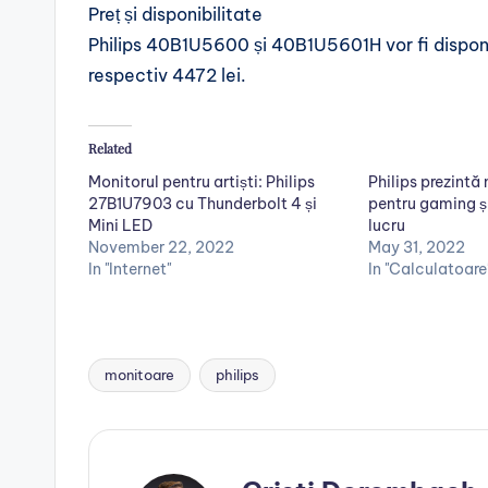
Preț și disponibilitate
Philips 40B1U5600 și 40B1U5601H vor fi disponib
respectiv 4472 lei.
Related
Monitorul pentru artiști: Philips
Philips prezintă
27B1U7903 cu Thunderbolt 4 și
pentru gaming și
Mini LED
lucru
November 22, 2022
May 31, 2022
In "Internet"
In "Calculatoare
monitoare
philips
Tags: