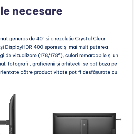
ile necesare
t generos de 40″ și o rezoluție Crystal Clear
și DisplayHDR 400 sporesc și mai mult puterea
gi de vizualizare (178/178°), culori remarcabile și un
l, fotografii, graficienii și arhitecții se pot baza pe
e orientate către productivitate pot fi desfășurate cu