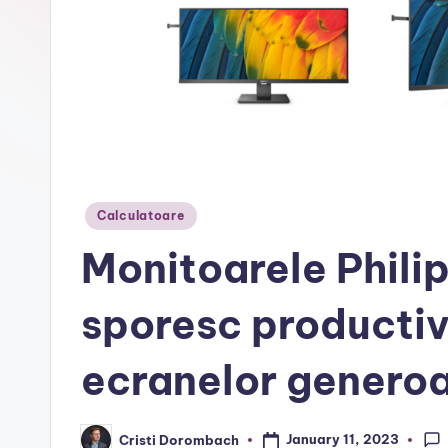
r
Posted
Calculatoare
in
Monitoarele Philip
sporesc productiv
ecranelor genero
January 11, 2023
Cristi Dorombach
Posted