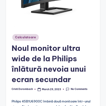
Posted
Calculatoare
in
Noul monitor ultra
wide de la Philips
înlătură nevoia unui
ecran secundar
No Comments
Cristi Dorombach
March 29, 2023
Posted
by
Philips 45B1U6900C îmbină două monitoare într-unul