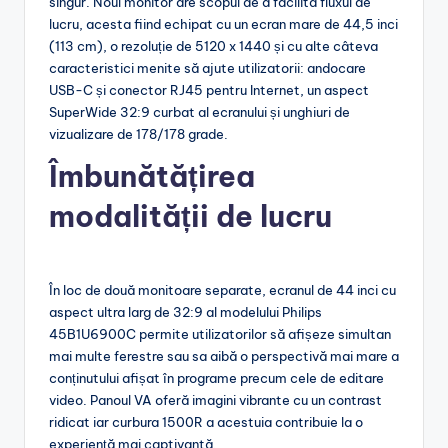
singur. Noul monitor are scopul de a facilita fluxul de
lucru, acesta fiind echipat cu un ecran mare de 44,5 inci
(113 cm), o rezoluție de 5120 x 1440 și cu alte câteva
caracteristici menite să ajute utilizatorii: andocare
USB-C și conector RJ45 pentru Internet, un aspect
SuperWide 32:9 curbat al ecranului și unghiuri de
vizualizare de 178/178 grade.
Îmbunătățirea
modalității de lucru
În loc de două monitoare separate, ecranul de 44 inci cu
aspect ultra larg de 32:9 al modelului Philips
45B1U6900C permite utilizatorilor să afișeze simultan
mai multe ferestre sau sa aibă o perspectivă mai mare a
conținutului afișat în programe precum cele de editare
video. Panoul VA oferă imagini vibrante cu un contrast
ridicat iar curbura 1500R a acestuia contribuie la o
experiență mai captivantă.