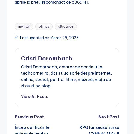
aprilie la prețul recomandat de 5369 lei.
Tags:
monitor
philips
ultra wide
Last updated on March 29, 2023
Cristi Dorombach
Cristi Dorombach, creator de conținut la
techcorner.ro, dcristi.ro scrie despre internet,
online, social, politic, filme, muzică, viața de
zi cu zi pe blog.
View All Posts
Post
Previous Post
Next Post
Încep calificările
XPG lansează sursa
navigation
naționale pentru
CYBERCORE II