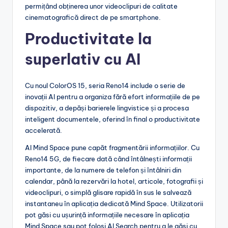
permițând obținerea unor videoclipuri de calitate
cinematografică direct de pe smartphone.
Productivitate la
superlativ cu AI
Cu noul ColorOS 15, seria Reno14 include o serie de
inovații AI pentru a organiza fără efort informațiile de pe
dispozitiv, a depăși barierele lingvistice și a procesa
inteligent documentele, oferind în final o productivitate
accelerată.
AI Mind Space pune capăt fragmentării informațiilor. Cu
Reno14 5G, de fiecare dată când întâlnești informații
importante, de la numere de telefon și întâlniri din
calendar, până la rezervări la hotel, articole, fotografii și
videoclipuri, o simplă glisare rapidă în sus le salvează
instantaneu în aplicația dedicată Mind Space. Utilizatorii
pot găsi cu ușurință informațiile necesare în aplicația
Mind Space sau pot folosi AI Search pentru a le găsi cu