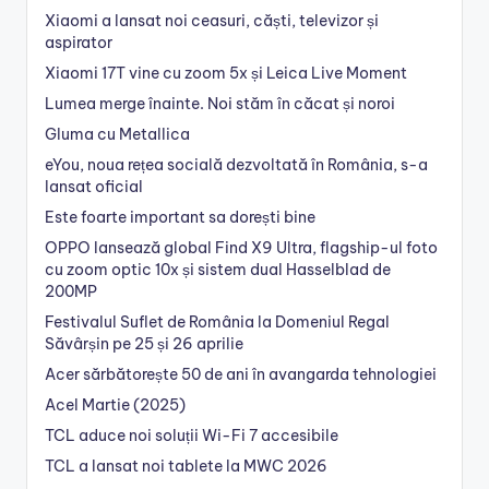
Xiaomi a lansat noi ceasuri, căști, televizor și
aspirator
Xiaomi 17T vine cu zoom 5x și Leica Live Moment
Lumea merge înainte. Noi stăm în căcat și noroi
Gluma cu Metallica
eYou, noua rețea socială dezvoltată în România, s-a
lansat oficial
Este foarte important sa dorești bine
OPPO lansează global Find X9 Ultra, flagship-ul foto
cu zoom optic 10x și sistem dual Hasselblad de
200MP
Festivalul Suflet de România la Domeniul Regal
Săvârșin pe 25 și 26 aprilie
Acer sărbătorește 50 de ani în avangarda tehnologiei
Acel Martie (2025)
TCL aduce noi soluții Wi-Fi 7 accesibile
TCL a lansat noi tablete la MWC 2026