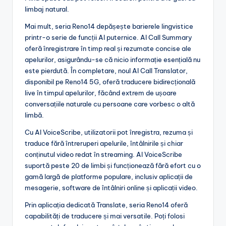
limbaj natural.
Mai mult, seria Reno14 depășește barierele lingvistice
printr-o serie de funcții AI puternice. AI Call Summary
oferă înregistrare în timp real și rezumate concise ale
apelurilor, asigurându-se că nicio informație esențială nu
este pierdută. În completare, noul AI Call Translator,
disponibil pe Reno14 5G, oferă traducere bidirecțională
live în timpul apelurilor, făcând extrem de ușoare
conversațiile naturale cu persoane care vorbesc o altă
limbă.
Cu AI VoiceScribe, utilizatorii pot înregistra, rezuma și
traduce fără întreruperi apelurile, întâlnirile și chiar
conținutul video redat în streaming. AI VoiceScribe
suportă peste 20 de limbi și funcționează fără efort cu o
gamă largă de platforme populare, inclusiv aplicații de
mesagerie, software de întâlniri online și aplicații video.
Prin aplicația dedicată Translate, seria Reno14 oferă
capabilități de traducere și mai versatile. Poți folosi