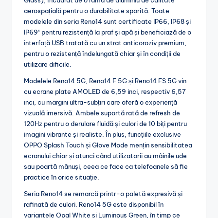
aerospațială pentru o durabilitate sporită. Toate
modelele din seria Reno14 sunt certificate IP66, IP68 și
IP69¹ pentru rezistență la praf și apă și beneficiază de o
interfață USB tratată cu un strat anticoroziv premium,
pentru o rezistență îndelungată chiar și în condiții de
utilizare dificile.
Modelele Reno14 5G, Reno14 F 5G și Reno14 FS 5G vin
cu ecrane plate AMOLED de 6,59 inci, respectiv 6,57
inci, cu margini ultra-subțiri care oferă o experiență
vizuală imersivă. Ambele suportă rată de refresh de
120Hz pentru o derulare fluidă și culori de 10 biți pentru
imagini vibrante și realiste. În plus, funcțiile exclusive
OPPO Splash Touch și Glove Mode mențin sensibilitatea
ecranului chiar și atunci când utilizatorii au mâinile ude
sau poartă mănuși, ceea ce face ca telefoanele să fie
practice în orice situație.
Seria Reno14 se remarcă printr-o paletă expresivă și
rafinată de culori. Reno14 5G este disponibil în
variantele Opal White și Luminous Green, în timp ce