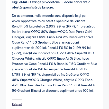
Digi, eMAG, Orange și Vodafone. Fiecare canal are o
ofertă specifică de lansare.
De asemenea, noile modele sunt disponibile și pe
www.oppostore.ro cu oferte speciale de lansare:
Reno14 5G la prețul de 2.999,99 lei (RRP), împreună cu
încărcătorul OPPO 80W SuperVOOC Dual Ports GaN
Charger, căștile OPPO Enco Air4 Pro, husa Protective
Case Reno14 5G Gradient Blue și un discount
suplimentar de 200 lei; Reno14 FS 5G la 2.199,99 lei
(RRP), însoțit de încărcătorul OPPO 45W SuperVOOC
Charger White, căștile OPPO Enco Air3i Blue, husa
Protective Case Reno14 FS & Reno14 F 5G Gradient Blue
și un discount de 150 lei; respectiv Reno14 F 5G la
1.799,99 lei (RRP), disponibil cu încărcătorul OPPO
45W SuperVOOC Charger White, căștile OPPO Enco
Air3i Blue, husa Protective Case Reno14 FS & Reno14 F
5G Gradient Blue și un discount suplimentar de 100 lei.
Related