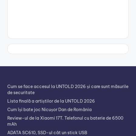
Cum se face accesul la UNTOLD 2026 și care sunt măsurile
de securitate
Lista finală a artiștilor de la UNTOLD 2026
Cum își bate joc Nicușor Dan de România
Review-ul de la Xiaomi 17T. Telefonul cu baterie de 6500
mAh
ADATA SC610, SSD-ul cât un stick USB