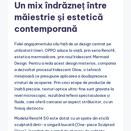
Un mix îndrăzneț între
măiestrie și estetică
contemporană
Fidel angajamentului său față de un design centrat pe
utilizatorii tineri, OPPO aduce la viață, prin seria Reno14,
estetica mermaidcore, prin noul Iridescent Mermaid
Design. Pentru a reda acest design misterios, compania
a dezvoltat procesul Iridescent Glow, o tehnică
minuțioasă ce presupune aplicarea a douăsprezece
straturi de acoperire. Prin cinci etape de producție de
înaltă precizie, texturi optice ultra-fine sunt gravate la
nivel microscopic, rezultând reflexii spectaculoase și
fluide, care oferă carcasei un aspect strălucitor, cu un
finisaj distinctiv.
Modelul Reno14 5G este dotat cu un spate din sticlă
sculptată dintr-o singură bucată (One-piece Sculpted
Glass), încadrat de o ramă de aluminiu de calitate