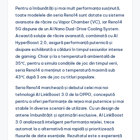
Pentru a îmbunătăți și mai mult performanța susținută,
toate modelele din seria Reno14 sunt dotate cu sisteme
avansate de răcire cu Vapor Chamber (VC), iar Reno14
5G dispune de un AI Nano Dual-Drive Cooling System.
Această soluție de răcire avansată, combinată cu AI
HyperBoost 2.0, asigură performanță puternică și
disipare echilibrată a căldurii în timpul sesiunilor intense
de gaming. Chiar și la o temperatură ambientală de
35℃, pentru a simula condițiile de joc din timpul verii,
seria Reno14 a menținut o temperatură maximă sub
43℃ după 3 ore de joc cu titluri populare.
Seria Reno14 marchează și debutul celei mai noi
tehnologii AI LinkBoost 3.0 de la OPPO, concepută
pentru a oferi performanțe de rețea mai puternice și mai
stabile în diverse scenarii de utilizare. Cu un design de
antene îmbunătățit și optimizări exclusive, AI LinkBoost
3.0 analizează inteligent performanța rețelei, trece
automat la o alternativă mai rapidă și prioritizează
fluxurile de date esențiale. Rezultatul este o experiență