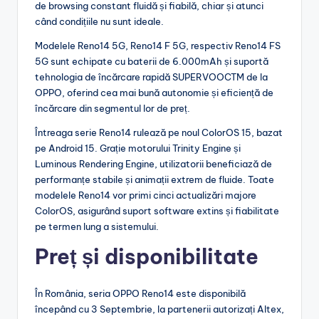
de browsing constant fluidă și fiabilă, chiar și atunci
când condițiile nu sunt ideale.
Modelele Reno14 5G, Reno14 F 5G, respectiv Reno14 FS
5G sunt echipate cu baterii de 6.000mAh și suportă
tehnologia de încărcare rapidă SUPERVOOCTM de la
OPPO, oferind cea mai bună autonomie și eficiență de
încărcare din segmentul lor de preț.
Întreaga serie Reno14 rulează pe noul ColorOS 15, bazat
pe Android 15. Grație motorului Trinity Engine și
Luminous Rendering Engine, utilizatorii beneficiază de
performanțe stabile și animații extrem de fluide. Toate
modelele Reno14 vor primi cinci actualizări majore
ColorOS, asigurând suport software extins și fiabilitate
pe termen lung a sistemului.
Preț și disponibilitate
În România, seria OPPO Reno14 este disponibilă
începând cu 3 Septembrie, la partenerii autorizați Altex,