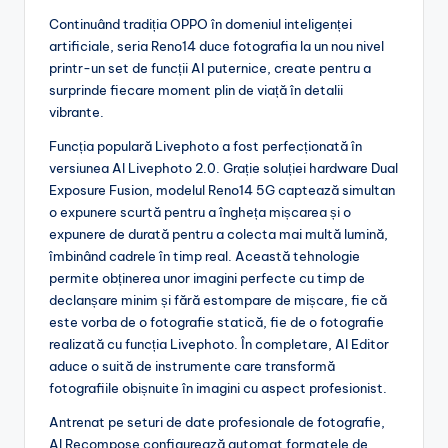
Continuând tradiția OPPO în domeniul inteligenței
artificiale, seria Reno14 duce fotografia la un nou nivel
printr-un set de funcții AI puternice, create pentru a
surprinde fiecare moment plin de viață în detalii
vibrante.
Funcția populară Livephoto a fost perfecționată în
versiunea AI Livephoto 2.0. Grație soluției hardware Dual
Exposure Fusion, modelul Reno14 5G captează simultan
o expunere scurtă pentru a îngheța mișcarea și o
expunere de durată pentru a colecta mai multă lumină,
îmbinând cadrele în timp real. Această tehnologie
permite obținerea unor imagini perfecte cu timp de
declanșare minim și fără estompare de mișcare, fie că
este vorba de o fotografie statică, fie de o fotografie
realizată cu funcția Livephoto. În completare, AI Editor
aduce o suită de instrumente care transformă
fotografiile obișnuite în imagini cu aspect profesionist.
Antrenat pe seturi de date profesionale de fotografie,
AI Recompose configurează automat formatele de