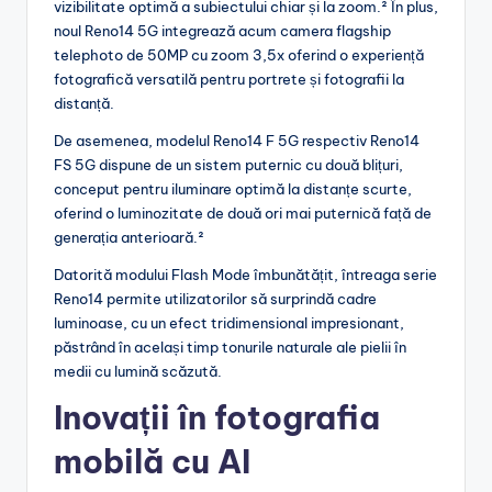
vizibilitate optimă a subiectului chiar și la zoom.² În plus,
noul Reno14 5G integrează acum camera flagship
telephoto de 50MP cu zoom 3,5x oferind o experiență
fotografică versatilă pentru portrete și fotografii la
distanță.
De asemenea, modelul Reno14 F 5G respectiv Reno14
FS 5G dispune de un sistem puternic cu două blițuri,
conceput pentru iluminare optimă la distanțe scurte,
oferind o luminozitate de două ori mai puternică față de
generația anterioară.²
Datorită modului Flash Mode îmbunătățit, întreaga serie
Reno14 permite utilizatorilor să surprindă cadre
luminoase, cu un efect tridimensional impresionant,
păstrând în același timp tonurile naturale ale pielii în
medii cu lumină scăzută.
Inovații în fotografia
mobilă cu AI