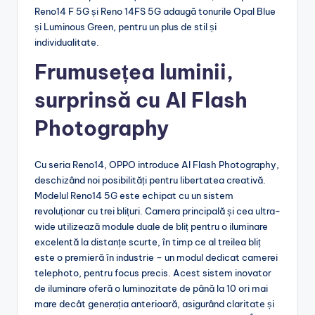
Reno14 F 5G și Reno 14FS 5G adaugă tonurile Opal Blue
și Luminous Green, pentru un plus de stil și
individualitate.
Frumusețea luminii,
surprinsă cu AI Flash
Photography
Cu seria Reno14, OPPO introduce AI Flash Photography,
deschizând noi posibilități pentru libertatea creativă.
Modelul Reno14 5G este echipat cu un sistem
revoluționar cu trei blițuri. Camera principală și cea ultra-
wide utilizează module duale de bliț pentru o iluminare
excelentă la distanțe scurte, în timp ce al treilea bliț
este o premieră în industrie – un modul dedicat camerei
telephoto, pentru focus precis. Acest sistem inovator
de iluminare oferă o luminozitate de până la 10 ori mai
mare decât generația anterioară, asigurând claritate și