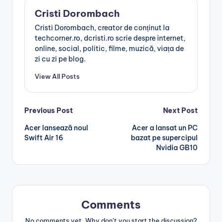
Cristi Dorombach
Cristi Dorombach, creator de conținut la
techcorner.ro, dcristi.ro scrie despre internet,
online, social, politic, filme, muzică, viața de
zi cu zi pe blog.
View All Posts
Post
Previous Post
Next Post
Acer lansează noul
Acer a lansat un PC
navigation
Swift Air 16
bazat pe supercipul
Nvidia GB10
Comments
No comments yet. Why don’t you start the discussion?