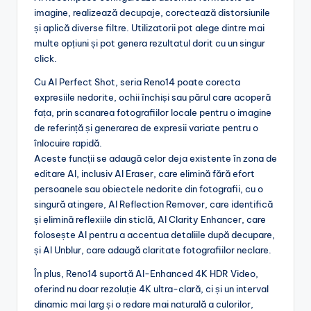
imagine, realizează decupaje, corectează distorsiunile
și aplică diverse filtre. Utilizatorii pot alege dintre mai
multe opțiuni și pot genera rezultatul dorit cu un singur
click.
Cu AI Perfect Shot, seria Reno14 poate corecta
expresiile nedorite, ochii închiși sau părul care acoperă
fața, prin scanarea fotografiilor locale pentru o imagine
de referință și generarea de expresii variate pentru o
înlocuire rapidă.
Aceste funcții se adaugă celor deja existente în zona de
editare AI, inclusiv AI Eraser, care elimină fără efort
persoanele sau obiectele nedorite din fotografii, cu o
singură atingere, AI Reflection Remover, care identifică
și elimină reflexiile din sticlă, AI Clarity Enhancer, care
folosește AI pentru a accentua detaliile după decupare,
și AI Unblur, care adaugă claritate fotografiilor neclare.
În plus, Reno14 suportă AI-Enhanced 4K HDR Video,
oferind nu doar rezoluție 4K ultra-clară, ci și un interval
dinamic mai larg și o redare mai naturală a culorilor,