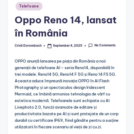
Posted
Telefoane
in
Oppo Reno 14, lansat
în România
No Comments
Cristi Dorombach
September 4, 2025
Posted
by
OPPO anunță lansarea pe piața din România a noii
generații de telefoane AI – seria Reno14, disponibilă în
trei modele: Reno14 5G, Reno14 F 5G și Reno 14 FS 5G.
Aceasta aduce împreună inovația OPPO în AI Flash
Photography și un spectaculos design Iridescent
Mermaid, ce îmbină armonios tehnologia de vârf cu
estetica modernă. Telefoanele sunt echipate cu AI
Livephoto 2.0, funcții avansate de editare și
productivitate bazate pe AI și sunt protejate de un corp
durabil cu certificare IP69, fiind gândite pentru a susține
utilizatorii în fiecare scenariu al vieții de zi cu zi.