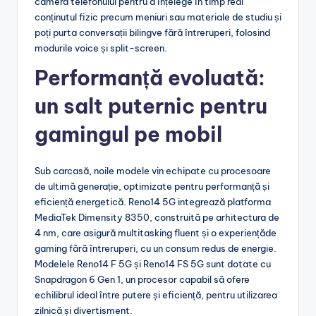
camera telefonului pentru a înțelege în timp real
conținutul fizic precum meniuri sau materiale de studiu și
poți purta conversații bilingve fără întreruperi, folosind
modurile voice și split-screen.
Performanță evoluată:
un salt puternic pentru
gamingul pe mobil
Sub carcasă, noile modele vin echipate cu procesoare
de ultimă generație, optimizate pentru performanță și
eficiență energetică. Reno14 5G integrează platforma
MediaTek Dimensity 8350, construită pe arhitectura de
4 nm, care asigură multitasking fluent și o experiențăde
gaming fără întreruperi, cu un consum redus de energie.
Modelele Reno14 F 5G și Reno14 FS 5G sunt dotate cu
Snapdragon 6 Gen 1, un procesor capabil să ofere
echilibrul ideal între putere și eficiență, pentru utilizarea
zilnică și divertisment.