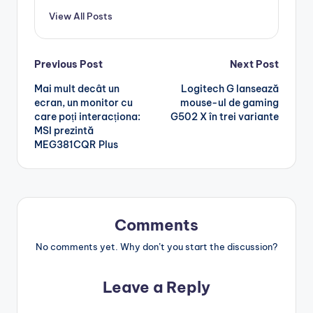
View All Posts
Post
Previous Post
Next Post
Mai mult decât un
Logitech G lansează
navigation
ecran, un monitor cu
mouse-ul de gaming
care poți interacționa:
G502 X în trei variante
MSI prezintă
MEG381CQR Plus
Comments
No comments yet. Why don’t you start the discussion?
Leave a Reply