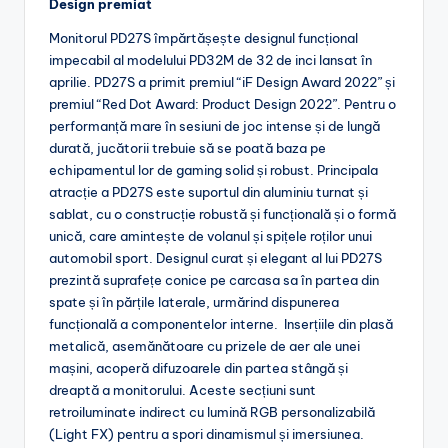
Design premiat
Monitorul PD27S împărtășește designul funcțional
impecabil al modelului PD32M de 32 de inci lansat în
aprilie. PD27S a primit premiul “iF Design Award 2022” și
premiul “Red Dot Award: Product Design 2022”. Pentru o
performanță mare în sesiuni de joc intense și de lungă
durată, jucătorii trebuie să se poată baza pe
echipamentul lor de gaming solid și robust. Principala
atracție a PD27S este suportul din aluminiu turnat și
sablat, cu o construcție robustă și funcțională și o formă
unică, care amintește de volanul și spițele roților unui
automobil sport. Designul curat și elegant al lui PD27S
prezintă suprafețe conice pe carcasa sa în partea din
spate și în părțile laterale, urmărind dispunerea
funcțională a componentelor interne. Inserțiile din plasă
metalică, asemănătoare cu prizele de aer ale unei
mașini, acoperă difuzoarele din partea stângă și
dreaptă a monitorului. Aceste secțiuni sunt
retroiluminate indirect cu lumină RGB personalizabilă
(Light FX) pentru a spori dinamismul și imersiunea.