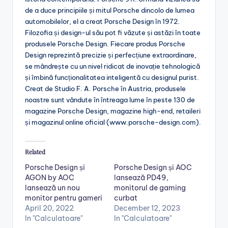
de a duce principiile și mitul Porsche dincolo de lumea
automobilelor, el a creat Porsche Design în 1972.
Filozofia și design-ul său pot fi văzute și astăzi în toate
produsele Porsche Design. Fiecare produs Porsche
Design reprezintă precizie și perfecțiune extraordinare,
se mândrește cu un nivel ridicat de inovație tehnologică
și îmbină funcționalitatea inteligentă cu designul purist.
Creat de Studio F. A. Porsche în Austria, produsele
noastre sunt vândute în întreaga lume în peste 130 de
magazine Porsche Design, magazine high-end, retaileri
și magazinul online oficial (www.porsche-design.com).
Related
Porsche Design și
Porsche Design și AOC
AGON by AOC
lansează PD49,
lansează un nou
monitorul de gaming
monitor pentru gameri
curbat
April 20, 2022
December 12, 2023
In "Calculatoare"
In "Calculatoare"