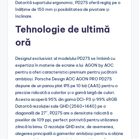
Datorită suportului ergonomic, PD27S oferă reglaj pe o
înălțime de 150 mm și posibilitatea de pivotare și
înclinare.
Tehnologie de ultim
ă
oră
Designul exclusivist al modelului PD27S se îmbină cu
expertiza în materie de ecrane a lui AGON by AOC
pentru a oferi caracteristici premium pentru jucătorii
ambițioși. Porsche Design AOC AGON PRO PD27S
dispune de un panou plat IPS pe 10 biți (AAS) pentru o
precizie ridicată a culorilor și o gamă largă de culori.
Acesta acoperă 95% din gama DCI-P3 și 99% sRGB.
Datorită rezoluției sale QHD (2560×1440) pe o
diagonală de 27″, PD27S are o densitate ridicată a
pixelilor de 109 ppi, perfect potrivită pentru utilizarea
zilnică la birou. O rezoluție QHD este, de asemenea,
alegerea principală a gamerilor ambițioși pentru a obține