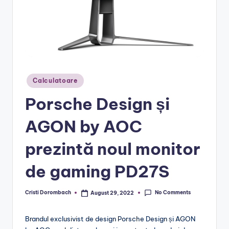
Posted
Calculatoare
in
Porsche Design și
AGON by AOC
prezintă noul monitor
de gaming PD27S
No Comments
Cristi Dorombach
August 29, 2022
Posted
by
Brandul exclusivist de design Porsche Design și AGON