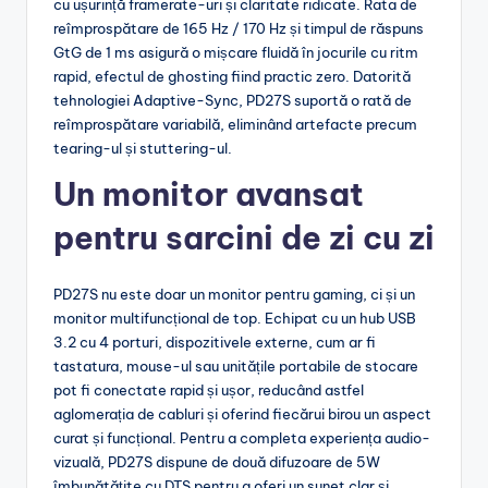
cu ușurință framerate-uri și claritate ridicate. Rata de
reîmprospătare de 165 Hz / 170 Hz și timpul de răspuns
GtG de 1 ms asigură o mișcare fluidă în jocurile cu ritm
rapid, efectul de ghosting fiind practic zero. Datorită
tehnologiei Adaptive-Sync, PD27S suportă o rată de
reîmprospătare variabilă, eliminând artefacte precum
tearing-ul și stuttering-ul.
Un monitor avansat
pentru sarcini de zi cu zi
PD27S nu este doar un monitor pentru gaming, ci și un
monitor multifuncțional de top. Echipat cu un hub USB
3.2 cu 4 porturi, dispozitivele externe, cum ar fi
tastatura, mouse-ul sau unitățile portabile de stocare
pot fi conectate rapid și ușor, reducând astfel
aglomerația de cabluri și oferind fiecărui birou un aspect
curat și funcțional. Pentru a completa experiența audio-
vizuală, PD27S dispune de două difuzoare de 5W
îmbunătățite cu DTS pentru a oferi un sunet clar și