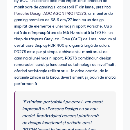
by AOC, unul dintre cele mai importante branduri de
monitoare de gaming și accesorii IT din lume, prezintă
Porsche Design AOC AGON PRO PD27S
, un monitor de
gaming premium de 68,6 cm/27 inch cu un design
inspirat de elementele unei mașini sport Porsche. Cu o
rată de reîmprospătare de 165 Hz ridicată la 170 Hz, un
timp de răspuns Grey-to-Grey (GtG) de 1 ms, precum și
certificare DisplayHDR 400 și o gamă largă de culori,
PD27S este pur și simplu echivalentul monitorului de
gaming al unei mașini sport. PD27S combină un design
remarcabil, curat și funcțional cu tehnologii de nivel înalt,
oferind satisfacție utilizatorului în orice ocazie, de la
sarcinile zilnice și la birou, divertisment și jocuri de înaltă
performanță.
“Extindem portofoliul pe care l-am creat
împreună cu Porsche Design cu un nou
model. Împărtășind aceeași platformă
de design funcțional și artistic ca și
PD32M lansat la începutul acestui an,