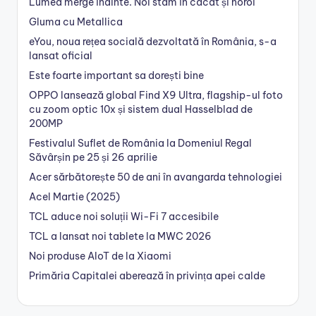
Lumea merge înainte. Noi stăm în căcat și noroi
Gluma cu Metallica
eYou, noua rețea socială dezvoltată în România, s-a
lansat oficial
Este foarte important sa dorești bine
OPPO lansează global Find X9 Ultra, flagship-ul foto
cu zoom optic 10x și sistem dual Hasselblad de
200MP
Festivalul Suflet de România la Domeniul Regal
Săvârșin pe 25 și 26 aprilie
Acer sărbătorește 50 de ani în avangarda tehnologiei
Acel Martie (2025)
TCL aduce noi soluții Wi-Fi 7 accesibile
TCL a lansat noi tablete la MWC 2026
Noi produse AIoT de la Xiaomi
Primăria Capitalei aberează în privința apei calde