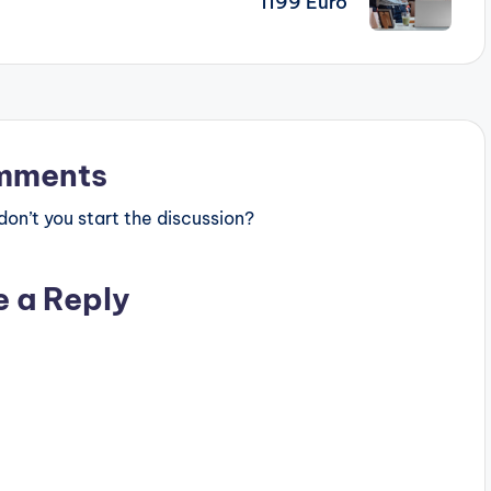
1199 Euro
mments
n’t you start the discussion?
e a Reply