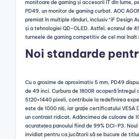
monitoare de gaming și accesorii IT din lume,
PD49, un monitor de gaming curbat. AOC AGON P
premiat în multiple rânduri, inclusiv “iF Desig
și a tehnologiei QD-OLED. Astfel, ecranul de 49
turneele de gaming competitiv de cel mai înalt 
Noi standarde pentr
Cu o grosime de aproximativ 5 mm, PD49 disp
de 49 inci. Curbura de 1800R acoperă întregul câm
5120×1440 pixeli, contribuie la redefinirea exp
este de 1000 niți, iar grație certificatului VES
un contrast ridicat. Adâncimea de culoare de 10 
acuratețea panoului fiind de 99% DCI-P3. Noul 
invidiat pentru ca jucătorii să se bucure de titl