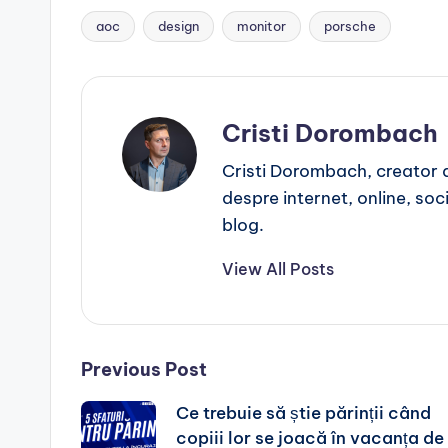
aoc
design
monitor
porsche
Tags:
Cristi Dorombach
Cristi Dorombach, creator de
despre internet, online, socia
blog.
View All Posts
Post
Previous Post
Ce trebuie să știe părinții când
navigation
copiii lor se joacă în vacanța de