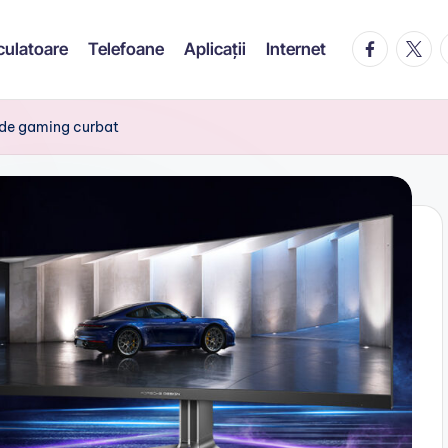
facebook.c
twitte
t
culatoare
Telefoane
Aplicații
Internet
 de gaming curbat