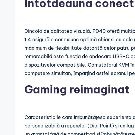
Întotdeauna conect
Dincolo de calitatea vizuală, PD49 oferă multip
1.4 asigură o conexiune optimă chiar si cu cele
maximum de flexibilitate datorită celor patru po
remarcabilă este funcția de andocare USB-C ca
dispozitivelor compatibile. Comutatorul KVM în
computere simultan, împărțind astfel ecranul pen
Gaming reimaginat
Caracteristicile care îmbunătățesc experiența 
personalizabilă a reperelor (Dial Point) și un lag
un avantaj față de competitori și îmbunătățește