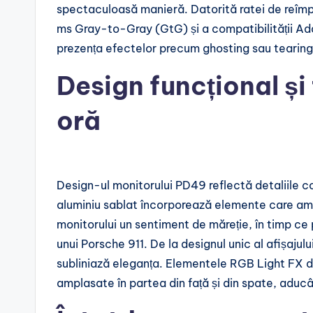
spectaculoasă manieră. Datorită ratei de reîmp
ms Gray-to-Gray (GtG) și a compatibilității Ad
prezența efectelor precum ghosting sau tearing
Design funcțional și
oră
Design-ul monitorului PD49 reflectă detaliile c
aluminiu sablat încorporează elemente care amint
monitorului un sentiment de măreție, în timp ce 
unui Porsche 911. De la designul unic al afișajulu
subliniază eleganța. Elementele RGB Light FX di
amplasate în partea din față și din spate, aducân