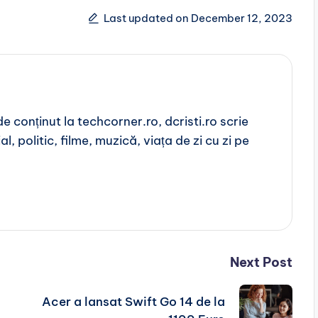
Last updated on December 12, 2023
 conținut la techcorner.ro, dcristi.ro scrie
l, politic, filme, muzică, viața de zi cu zi pe
Next Post
Acer a lansat Swift Go 14 de la