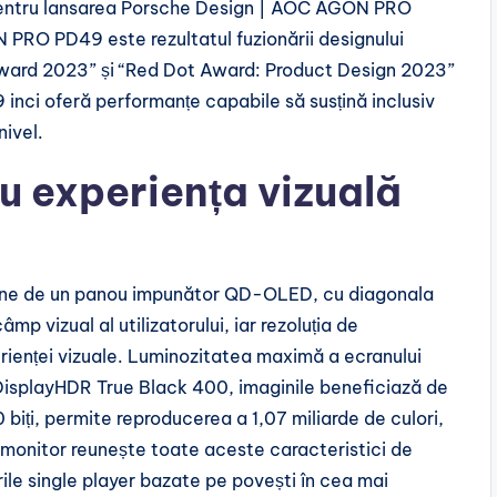
 pentru lansarea Porsche Design | AOC AGON PRO
RO PD49 este rezultatul fuzionării designului
n Award 2023” și “Red Dot Award: Product Design 2023”
 inci oferă performanțe capabile să susțină inclusiv
nivel.
u experiența vizuală
une de un panou impunător QD-OLED, cu diagonala
p vizual al utilizatorului, iar rezoluția de
erienței vizuale. Luminozitatea maximă a ecranului
A DisplayHDR True Black 400, imaginile beneficiază de
biți, permite reproducerea a 1,07 miliarde de culori,
monitor reunește toate aceste caracteristici de
urile single player bazate pe povești în cea mai