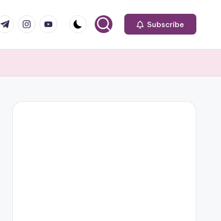
om
r.com
.me
instagram.com
youtube.com
Subscribe