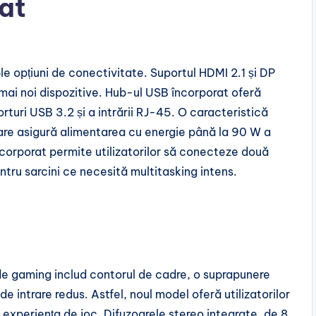
at
le opțiuni de conectivitate. Suportul HDMI 2.1 și DP
 mai noi dispozitive. Hub-ul USB încorporat oferă
rturi USB 3.2 și a intrării RJ-45. O caracteristică
re asigură alimentarea cu energie până la 90 W a
corporat permite utilizatorilor să conecteze două
tru sarcini ce necesită multitasking intens.
de gaming includ contorul de cadre, o suprapunere
 de intrare redus. Astfel, noul model oferă utilizatorilor
 experiența de joc. Difuzoarele stereo integrate, de 8