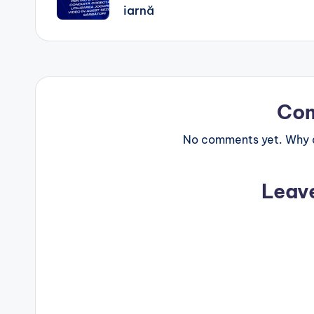
iarnă
Co
No comments yet. Why do
Leav