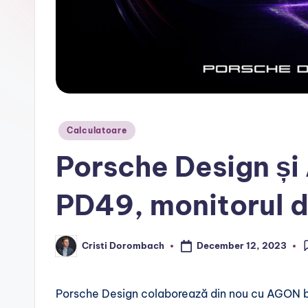
r
Posted
Calculatoare
in
Porsche Design ș
PD49, monitorul 
December 12, 2023
Cristi Dorombach
Posted
by
Porsche Design colaborează din nou cu AGON by