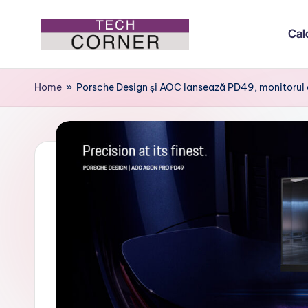
Cal
Skip
to
T
Colțul
content
de
e
Home
»
Porsche Design și AOC lansează PD49, monitorul
tehnologie
c
h
C
o
r
n
e