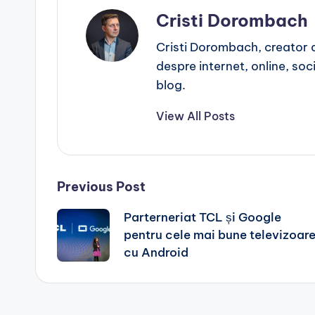
Cristi Dorombach
Cristi Dorombach, creator de
despre internet, online, socia
blog.
View All Posts
Post
Previous Post
Parterneriat TCL și Google
navigation
pentru cele mai bune televizoar
cu Android