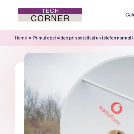
Cal
Skip
to
T
Colțul
content
de
e
Home
»
Primul apel video prin satelit și un telefon normal
tehnologie
c
h
C
o
r
n
e