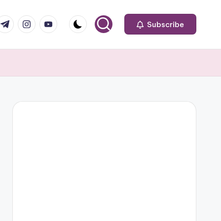
om
r.com
.me
instagram.com
youtube.com
Subscribe