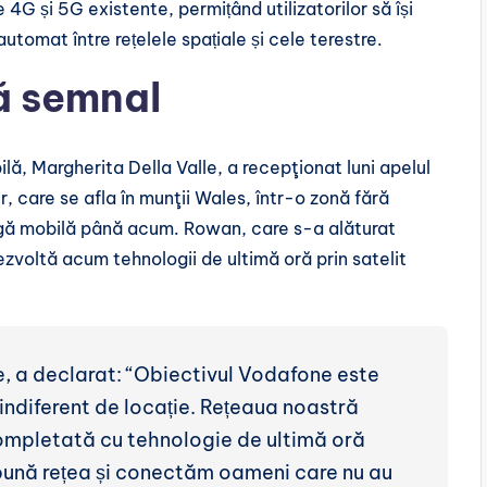
e 4G și 5G existente, permițând utilizatorilor să își
omat între rețelele spațiale și cele terestre.
ră semnal
ă, Margherita Della Valle, a recepţionat luni apelul
 care se afla în munţii Wales, într-o zonă fără
rgă mobilă până acum. Rowan, care s-a alăturat
zvoltă acum tehnologii de ultimă oră prin satelit
, a declarat: “Obiectivul Vodafone este
indiferent de locație. Rețeaua noastră
mpletată cu tehnologie de ultimă oră
i bună rețea și conectăm oameni care nu au