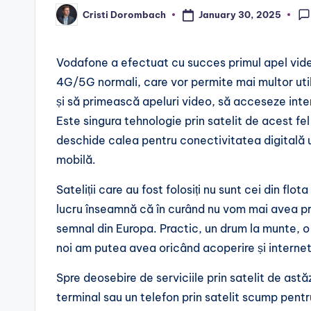
January 30, 2025
Cristi Dorombach
Posted
by
Vodafone a efectuat cu succes primul apel video 
4G/5G normali, care vor permite mai multor util
și să primească apeluri video, să acceseze intern
Este singura tehnologie prin satelit de acest fe
deschide calea pentru conectivitatea digitală u
mobilă.
Sateliții care au fost folosiți nu sunt cei din flo
lucru înseamnă că în curând nu vom mai avea p
semnal din Europa. Practic, un drum la munte, o c
noi am putea avea oricând acoperire și internet,
Spre deosebire de serviciile prin satelit de astăz
terminal sau un telefon prin satelit scump pent