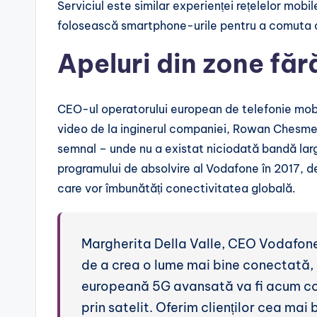
Serviciul este similar experienței rețelelor mobil
folosească smartphone-urile pentru a comuta aut
Apeluri din zone fă
CEO-ul operatorului european de telefonie mobil
video de la inginerul companiei, Rowan Chesmer,
semnal – unde nu a existat niciodată bandă la
programului de absolvire al Vodafone în 2017, de
care vor îmbunătăți conectivitatea globală.
Margherita Della Valle, CEO Vodafone
de a crea o lume mai bine conectată, 
europeană 5G avansată va fi acum co
prin satelit. Oferim clienților cea ma