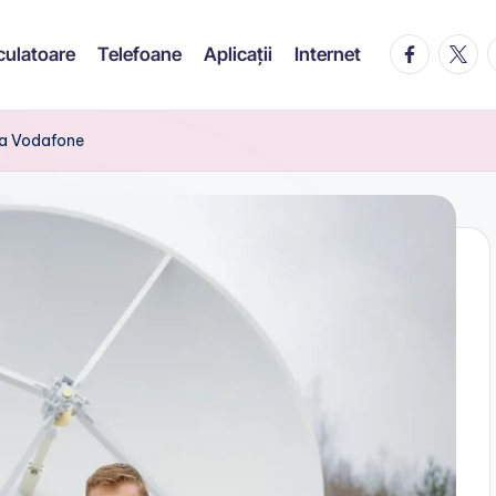
facebook.c
twitte
t
culatoare
Telefoane
Aplicații
Internet
 la Vodafone