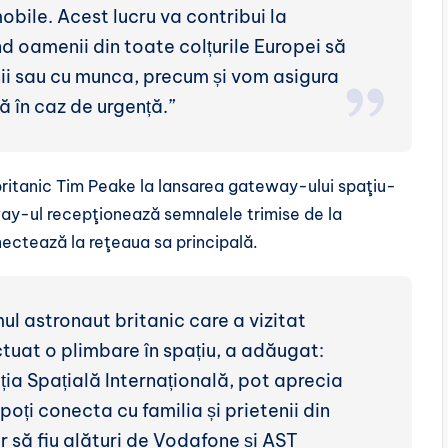
bile. Acest lucru va contribui la
ind oamenii din toate colțurile Europei să
nii sau cu munca, precum și vom asigura
ă în caz de urgență.”
britanic Tim Peake la lansarea gateway-ului spaţiu-
way-ul recepţionează semnalele trimise de la
onectează la reţeaua sa principală.
ul astronaut britanic care a vizitat
ctuat o plimbare în spațiu, a adăugat:
ția Spațială Internațională, pot aprecia
oți conecta cu familia și prietenii din
r să fiu alături de Vodafone și AST