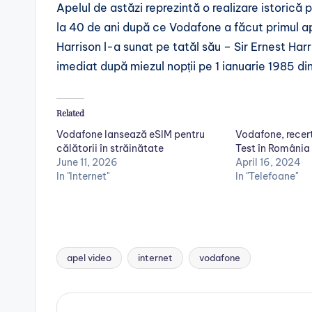
Apelul de astăzi reprezintă o realizare istorică p
la 40 de ani după ce Vodafone a făcut primul ap
Harrison l-a sunat pe tatăl său – Sir Ernest Har
imediat după miezul nopții pe 1 ianuarie 1985 di
Related
Vodafone lansează eSIM pentru
Vodafone, recert
călătorii în străinătate
Test în România
June 11, 2026
April 16, 2024
In "Internet"
In "Telefoane"
apel video
internet
vodafone
Tags: