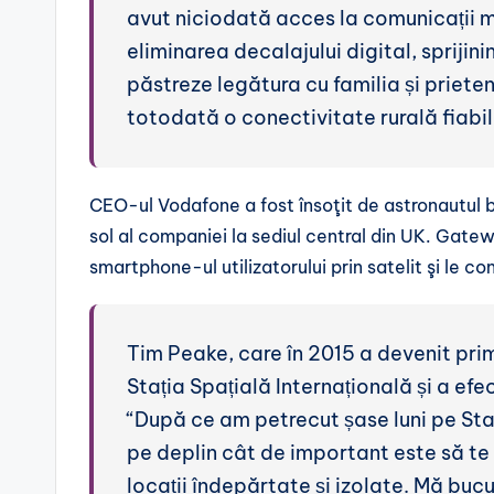
avut niciodată acces la comunicații mo
eliminarea decalajului digital, sprijin
păstreze legătura cu familia și priete
totodată o conectivitate rurală fiabil
CEO-ul Vodafone a fost însoţit de astronautul 
sol al companiei la sediul central din UK. Gate
smartphone-ul utilizatorului prin satelit şi le c
Tim Peake, care în 2015 a devenit prim
Stația Spațială Internațională și a efe
“După ce am petrecut șase luni pe Sta
pe deplin cât de important este să te p
locații îndepărtate și izolate. Mă bucu