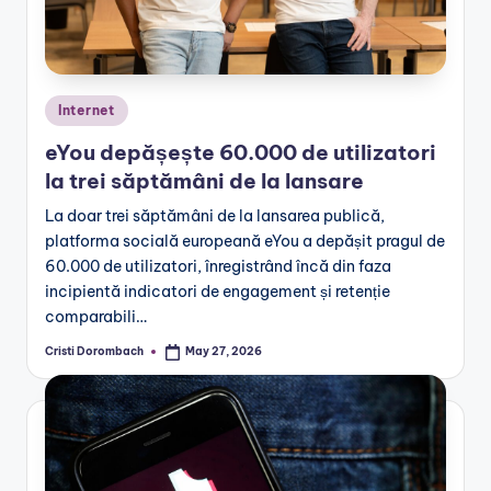
Posted
Internet
in
eYou depășește 60.000 de utilizatori
la trei săptămâni de la lansare
La doar trei săptămâni de la lansarea publică,
platforma socială europeană eYou a depășit pragul de
60.000 de utilizatori, înregistrând încă din faza
incipientă indicatori de engagement și retenție
comparabili…
Cristi Dorombach
May 27, 2026
Posted
by