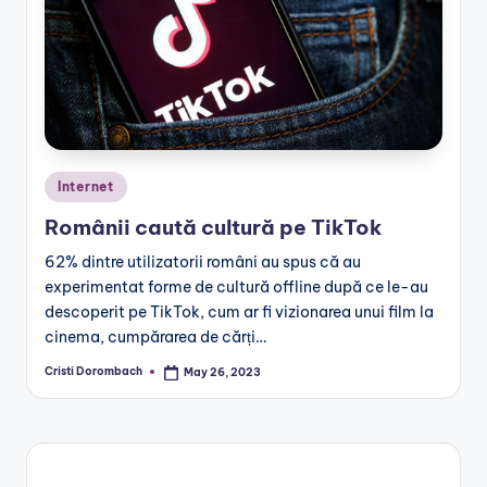
Posted
Internet
in
Românii caută cultură pe TikTok
62% dintre utilizatorii români au spus că au
experimentat forme de cultură offline după ce le-au
descoperit pe TikTok, cum ar fi vizionarea unui film la
cinema, cumpărarea de cărți…
Cristi Dorombach
May 26, 2023
Posted
by