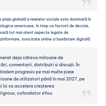
 piața globală a rețelelor sociale este dominată în
logice americane, în timp ce factorii de decizie,
lizează tot mai atent aspecte legate de
informare, toxicitate online și bunăstare digitală.
generat deja câteva milioane de
ri, comentarii, distribuiri și discuții. În
xtindem progresiv pe mai multe piețe
ioane de utilizatori până în mai 2027, pe
i își va accelera creșterea
 Vigroux, cofondator eYou.