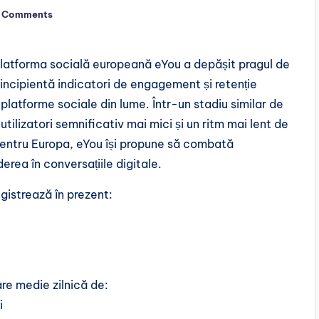
 Comments
 platforma socială europeană eYou a depășit pragul de
a incipientă indicatori de engagement și retenție
 platforme sociale din lume. Într-un stadiu similar de
ilizatori semnificativ mai mici și un ritm mai lent de
pentru Europa, eYou își propune să combată
erea în conversațiile digitale.
egistrează în prezent:
zare medie zilnică de:
i