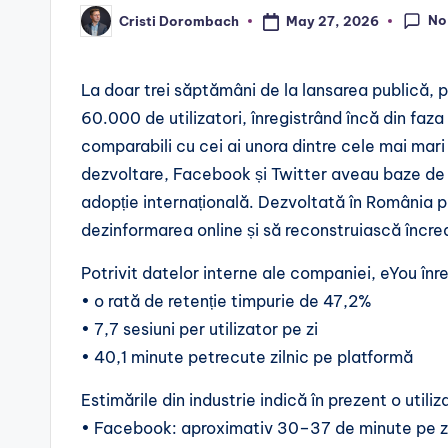
No
May 27, 2026
Cristi Dorombach
Posted
by
La doar trei săptămâni de la lansarea publică,
60.000 de utilizatori, înregistrând încă din faz
comparabili cu cei ai unora dintre cele mai mari
dezvoltare, Facebook și Twitter aveau baze de ut
adopție internațională. Dezvoltată în România 
dezinformarea online și să reconstruiască încred
Potrivit datelor interne ale companiei, eYou înr
• o rată de retenție timpurie de 47,2%
• 7,7 sesiuni per utilizator pe zi
• 40,1 minute petrecute zilnic pe platformă
Estimările din industrie indică în prezent o utili
• Facebook: aproximativ 30–37 de minute pe z