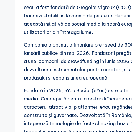
eYou a fost fondată de Grégoire Vigroux (CCO) 
francezi stabiliți în România de peste un deceni
această inițiativă de social media la scară eur
utilizatorilor din întreaga lume.
Compania a obținut o finanțare pre-seed de 300
lansării publice din mai 2026. Fondatorii pregăt
a unei campanii de crowdfunding în iunie 2026 pe
dezvoltarea instrumentelor pentru creatori, si
produsului și expansiunea europeană.
Fondată în 2026, eYou Social (eYou) este altern
media. Concepută pentru a restabili încrederea o
caracterul atractiv al platformei, eYou regândeș
construite și guvernate. Dezvoltată în România, e
integrează tehnologie de fact-checking bazată p
feed-ului concepută pentru a reduce polarizare