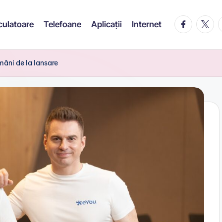
facebook.c
twitte
t
culatoare
Telefoane
Aplicații
Internet
mâni de la lansare