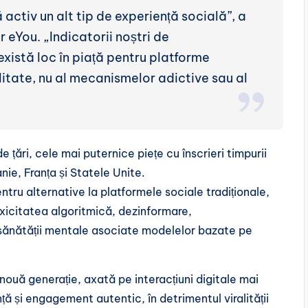
ă activ un alt tip de experiență socială”, a
 eYou. „Indicatorii noștri de
xistă loc în piață pentru platforme
calitate, nu al mecanismelor adictive sau al
e țări, cele mai puternice piețe cu înscrieri timpurii
ie, Franța și Statele Unite.
tru alternative la platformele sociale tradiționale,
xicitatea algoritmică, dezinformare,
a sănătății mentale asociate modelelor bazate pe
nouă generație, axată pe interacțiuni digitale mai
ă și engagement autentic, în detrimentul viralității