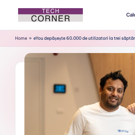
Cal
Skip
to
T
Colțul
content
de
e
Home
»
eYou depășește 60.000 de utilizatori la trei săptă
tehnologie
c
h
C
o
r
n
e