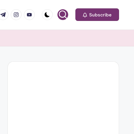
om
r.com
.me
instagram.com
youtube.com
Subscribe