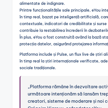
alimentate de indignare.
Printre funcționalitățile sale principale, eYou i
în timp real, bazat pe inteligență artificială, ca
contextuale, indicatori de credibilitate și surse
contribuie la restabilirea încrederii în dezbateril
În plus, eYou a fost construită având la bază st
protecția datelor, asigurând protejarea informații
Platforma include și Pulse, un flux live de știri 
în timp real la știri internaționale verificate, a
sociale tradiționale.
„Platforma rămâne în dezvoltare activă,
următoare intenționăm să lansăm trep
creatori, sisteme de moderare și noi c