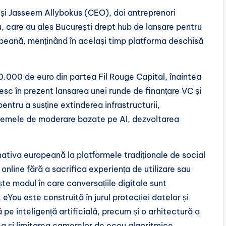
și Jasseem Allybokus (CEO), doi antreprenori
u, care au ales București drept hub de lansare pentru
opeană, menținând în același timp platforma deschisă
.000 de euro din partea Fil Rouge Capital, înaintea
esc în prezent lansarea unei runde de finanțare VC și
ntru a susține extinderea infrastructurii,
stemele de moderare bazate pe AI, dezvoltarea
ativa europeană la platformele tradiționale de social
nline fără a sacrifica experiența de utilizare sau
te modul în care conversațiile digitale sunt
You este construită în jurul protecției datelor și
e inteligență artificială, precum și o arhitectură a
a și limitarea camerelor de ecou algoritmice.