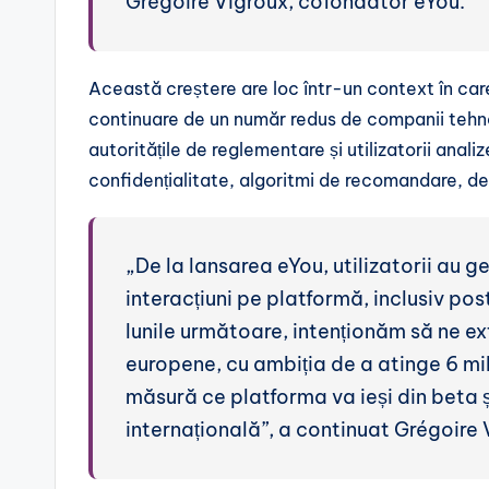
Grégoire Vigroux, cofondator eYou.
Această creștere are loc într-un context în care
continuare de un număr redus de companii tehno
autoritățile de reglementare și utilizatorii ana
confidențialitate, algoritmi de recomandare, dez
„De la lansarea eYou, utilizatorii au 
interacțiuni pe platformă, inclusiv postă
lunile următoare, intenționăm să ne e
europene, cu ambiția de a atinge 6 mil
măsură ce platforma va ieși din beta ș
internațională”, a continuat Grégoire