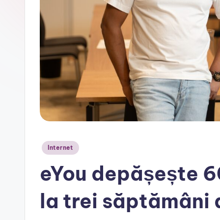
r
Posted
Internet
in
eYou depășește 60
la trei săptămâni 