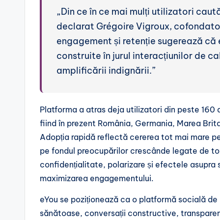
„Din ce în ce mai mulți utilizatori caut
declarat Grégoire Vigroux, cofondator
engagement și retenție sugerează că e
construite în jurul interacțiunilor de 
amplificării indignării.”
Platforma a atras deja utilizatori din peste 160 d
fiind în prezent România, Germania, Marea Britan
Adopția rapidă reflectă cererea tot mai mare pen
pe fondul preocupărilor crescânde legate de to
confidențialitate, polarizare și efectele asupr
maximizarea engagementului.
eYou se poziționează ca o platformă socială de 
sănătoase, conversații constructive, transparenț