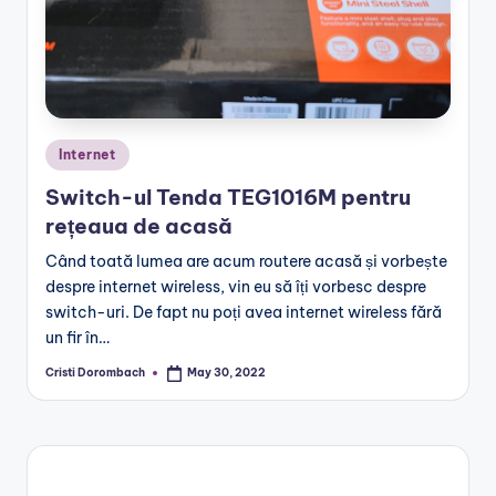
Posted
Internet
in
Switch-ul Tenda TEG1016M pentru
rețeaua de acasă
Când toată lumea are acum routere acasă și vorbește
despre internet wireless, vin eu să îți vorbesc despre
switch-uri. De fapt nu poți avea internet wireless fără
un fir în…
Cristi Dorombach
May 30, 2022
Posted
by