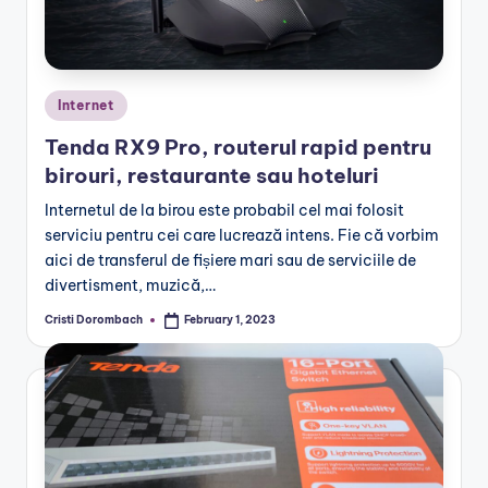
Posted
Internet
in
Tenda RX9 Pro, routerul rapid pentru
birouri, restaurante sau hoteluri
Internetul de la birou este probabil cel mai folosit
serviciu pentru cei care lucrează intens. Fie că vorbim
aici de transferul de fișiere mari sau de serviciile de
divertisment, muzică,…
Cristi Dorombach
February 1, 2023
Posted
by