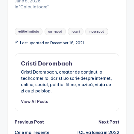
June 5, 2026
In "Calculatoare"
Tags:
editie limitata
gamepad
jocuri
mousepad
Last updated on December 16, 2021
Cristi Dorombach
Cristi Dorombach, creator de conținut la
techcorner.ro, dcristi.ro scrie despre internet,
online, social, politic, filme, muzică, viața de
zi cu zi pe blog.
View All Posts
Post
Previous Post
Next Post
Cele mai recente
TCL va lansa în 2022