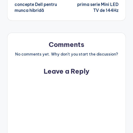
navigation
concepte Dell pentru
prima serie Mini LED
munca hibridă
TV de 144Hz
Comments
No comments yet. Why don’t you start the discussion?
Leave a Reply