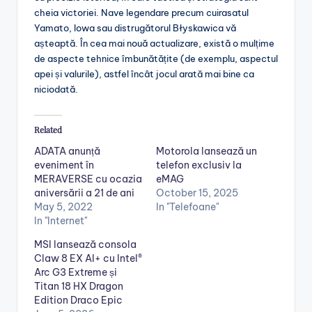
cheia victoriei. Nave legendare precum cuirasatul
Yamato, Iowa sau distrugătorul Błyskawica vă
așteaptă. În cea mai nouă actualizare, există o mulțime
de aspecte tehnice îmbunătățite (de exemplu, aspectul
apei și valurile), astfel încât jocul arată mai bine ca
niciodată.
Related
ADATA anunță
Motorola lansează un
eveniment în
telefon exclusiv la
MERAVERSE cu ocazia
eMAG
aniversării a 21 de ani
October 15, 2025
May 5, 2022
In "Telefoane"
In "Internet"
MSI lansează consola
Claw 8 EX AI+ cu Intel®
Arc G3 Extreme și
Titan 18 HX Dragon
Edition Draco Epic