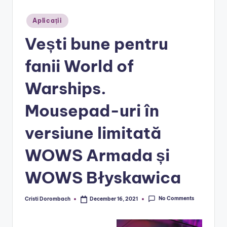
Posted
Aplicații
in
Vești bune pentru
fanii World of
Warships.
Mousepad-uri în
versiune limitată
WOWS Armada și
WOWS Błyskawica
No Comments
Cristi Dorombach
December 16, 2021
Posted
by