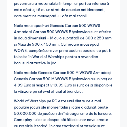
preveni uzura materialului în timp, iar partea inferioară
este căptușită cu un strat de cauciuc antiderapant,
care menține mousepad-ul cât mai stabil.
Noile mousepad-uri Genesis Carbon 500 WOWS
Armada și Carbon 500 WOWS Błyskawica sunt oferite
în două dimensiuni – M cu o suprafață de 300 x 250 mm
și Maxi de 900 x 450 mm. Cu fiecare mousepad
WOWS, cumpărătorii vor primi coduri speciale ce pot fi
folosite în World of Warships pentru a revendica
bonusuri atractive în joc.
Noile modele Genesis Carbon 500 M WOWS Armada și
Genesis Carbon 500 M WOWS Błyskawica au un preț de
4,99 Euro și respectiv 19,99 Euro și sunt deja disponibile
la vânzare pe site-ul oficial al brandului.
World of Warships pe PC este unul dintre cele mai
populare jocuri ale momentului și care a adunat peste
50.000.000 de jucători din întreaga lume de la lansare.
Gameplay-ul este despre bătălii ale unor nave create
cu precizie istorică, în care tactica și strategia sunt