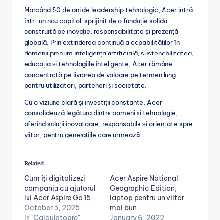
Marcând 50 de ani de leadership tehnologic, Acer intră
într-un nou capitol, sprijinit de o fundație solidă
construită pe inovație, responsabilitate și prezență
globală. Prin extinderea continuă a capabilităților în
domenii precum inteligența artificială, sustenabilitatea,
educația și tehnologiile inteligente, Acer rămâne
concentrată pe livrarea de valoare pe termen lung
pentru utilizatori, parteneri și societate.
Cu o viziune clară și investiții constante, Acer
consolidează legătura dintre oameni și tehnologie,
oferind soluții inovatoare, responsabile și orientate spre
viitor, pentru generațiile care urmează.
Related
Cum îți digitalizezi
Acer Aspire National
compania cu ajutorul
Geographic Edition,
lui Acer Aspire Go 15
laptop pentru un viitor
October 5, 2025
mai bun
In "Calculatoare"
January 6, 2022