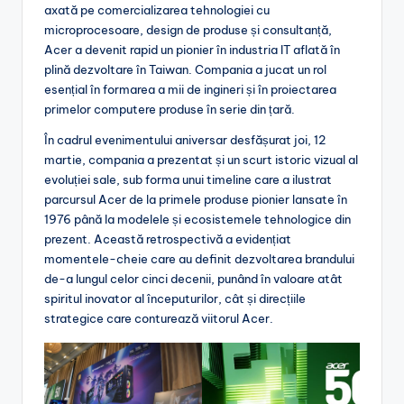
axată pe comercializarea tehnologiei cu
microprocesoare, design de produse și consultanță,
Acer a devenit rapid un pionier în industria IT aflată în
plină dezvoltare în Taiwan. Compania a jucat un rol
esențial în formarea a mii de ingineri și în proiectarea
primelor computere produse în serie din țară.
În cadrul evenimentului aniversar desfășurat joi, 12
martie, compania a prezentat și un scurt istoric vizual al
evoluției sale, sub forma unui timeline care a ilustrat
parcursul Acer de la primele produse pionier lansate în
1976 până la modelele și ecosistemele tehnologice din
prezent. Această retrospectivă a evidențiat
momentele-cheie care au definit dezvoltarea brandului
de-a lungul celor cinci decenii, punând în valoare atât
spiritul inovator al începuturilor, cât și direcțiile
strategice care conturează viitorul Acer.