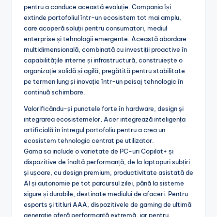
pentru a conduce această evoluție. Compania își
extinde portofoliul într-un ecosistem tot mai amplu,
care acoperă soluții pentru consumatori, mediul
enterprise și tehnologii emergente. Această abordare
multidimensională, combinată cu investiții proactive în
capabilitățile interne și infrastructură, construiește o
organizație solidă și agilă, pregătită pentru stabilitate
pe termen lung și inovație într-un peisaj tehnologic în
continuă schimbare.
Valorificându-și punctele forte în hardware, design și
integrarea ecosistemelor, Acer integrează inteligența
artificială în întregul portofoliu pentru a crea un
ecosistem tehnologic centrat pe utilizator.
Gama sa include o varietate de PC-uri Copilot+ și
dispozitive de înaltă performanță, de la laptopuri subțiri
și ușoare, cu design premium, productivitate asistată de
AI și autonomie pe tot parcursul zilei, până la sisteme
sigure și durabile, destinate mediului de afaceri. Pentru
esports și titluri AAA, dispozitivele de gaming de ultimă
generație oferă performanță extremă, iar pentru