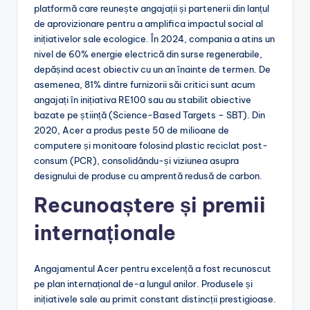
platformă care reunește angajații și partenerii din lanțul
de aprovizionare pentru a amplifica impactul social al
inițiativelor sale ecologice. În 2024, compania a atins un
nivel de 60% energie electrică din surse regenerabile,
depășind acest obiectiv cu un an înainte de termen. De
asemenea, 81% dintre furnizorii săi critici sunt acum
angajați în inițiativa RE100 sau au stabilit obiective
bazate pe știință (Science-Based Targets – SBT). Din
2020, Acer a produs peste 50 de milioane de
computere și monitoare folosind plastic reciclat post-
consum (PCR), consolidându-și viziunea asupra
designului de produse cu amprentă redusă de carbon.
Recunoaștere și premii
internaționale
Angajamentul Acer pentru excelență a fost recunoscut
pe plan internațional de-a lungul anilor. Produsele și
inițiativele sale au primit constant distincții prestigioase.