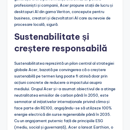
profesioniști și companii, Acer propune stații de lucru și
desktopuri AI din gama Veriton, concepute pentru
business, creatori și dezvoltatori AI care au nevoie de
procesare locală, sigură.
Sustenabilitate și
creștere responsabilă
Sustenabilitatea reprezintă un pilon central al strategiei
globale Acer, bazată pe convingerea că o creștere
sustenabilă pe termen lung poate fi atinsă doar prin
acțiuni concrete de reducere a impactului asupra
mediului. Grupul Acer și-a asumat obiectivul de a atinge
neutralitatea emisiilor de carbon până în 2050, este
semnatar al inițiativelor internaționale privind clima și
face parte din RE100, angajându-se să utilizeze 100%
energie electrică din surse regenerabile până în 2035.
Cu un angajament puternic față de principiile ESG
(mediu, social și guvernanță), Acer a lansat Earthion, o