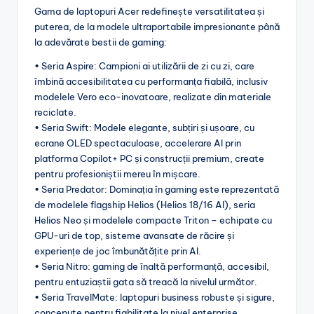
Gama de laptopuri Acer redefinește versatilitatea și
puterea, de la modele ultraportabile impresionante până
la adevărate bestii de gaming:
• Seria Aspire: Campioni ai utilizării de zi cu zi, care
îmbină accesibilitatea cu performanța fiabilă, inclusiv
modelele Vero eco-inovatoare, realizate din materiale
reciclate.
• Seria Swift: Modele elegante, subțiri și ușoare, cu
ecrane OLED spectaculoase, accelerare AI prin
platforma Copilot+ PC și construcții premium, create
pentru profesioniștii mereu în mișcare.
• Seria Predator: Dominația în gaming este reprezentată
de modelele flagship Helios (Helios 18/16 AI), seria
Helios Neo și modelele compacte Triton – echipate cu
GPU-uri de top, sisteme avansate de răcire și
experiențe de joc îmbunătățite prin AI.
• Seria Nitro: gaming de înaltă performanță, accesibil,
pentru entuziaștii gata să treacă la nivelul următor.
• Seria TravelMate: laptopuri business robuste și sigure,
concepute pentru fiabilitate la nivel enterprise.