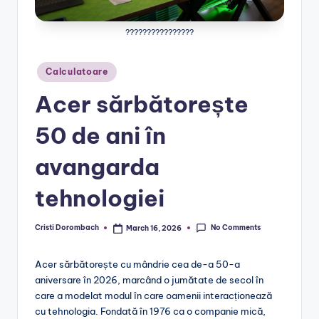
????????????????
Posted
Calculatoare
in
Acer sărbătorește
50 de ani în
avangarda
tehnologiei
No Comments
Cristi Dorombach
March 16, 2026
Posted
by
Acer sărbătorește cu mândrie cea de-a 50-a
aniversare în 2026, marcând o jumătate de secol în
care a modelat modul în care oamenii interacționează
cu tehnologia. Fondată în 1976 ca o companie mică,