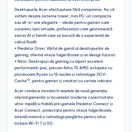
Desktopurile Acer oferă putere fără compromis, fie că
vorbim despre sisteme tower, mini PC-uri compacte
sau all-in-one elegante – ideale pentru gameri care
cuceresc lumi virtuale, profesioniști care gestionează
sarcini AI și familii care se bucură de o experiență de
calcul fluidă.
• Predator Orion: Vârful de gamă al desktopurilor de
gaming, oferind viteze fulgerătoare și un design futurist.
• Nitro: Desktopuri de gaming cu raport excelent
performanță-preț, precum Nitro 70 AMD, echipate cu
procesoare Ryzen cu 16 nuclee și tehnologie 3D V-
Cache™, pentru gameri și creatori cu cerințe ridicate.
Acer conduce inovația în rețelele de nouă generație,
oferind gamerilor și locuințelor moderne conectivitate
ultra-rapidă și fiabilă prin gamele Predator Connect și
Acer Connect, proiectate pentru viteze fulgerătoare,
latență minimă și tehnologii pregătite pentru viitor,
inclusiv Wi-Fi 7 și 5G.