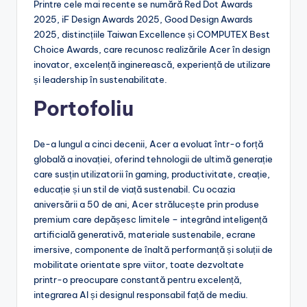
Printre cele mai recente se numără Red Dot Awards
2025, iF Design Awards 2025, Good Design Awards
2025, distincțiile Taiwan Excellence și COMPUTEX Best
Choice Awards, care recunosc realizările Acer în design
inovator, excelență inginerească, experiență de utilizare
și leadership în sustenabilitate.
Portofoliu
De-a lungul a cinci decenii, Acer a evoluat într-o forță
globală a inovației, oferind tehnologii de ultimă generație
care susțin utilizatorii în gaming, productivitate, creație,
educație și un stil de viață sustenabil. Cu ocazia
aniversării a 50 de ani, Acer strălucește prin produse
premium care depășesc limitele – integrând inteligență
artificială generativă, materiale sustenabile, ecrane
imersive, componente de înaltă performanță și soluții de
mobilitate orientate spre viitor, toate dezvoltate
printr-o preocupare constantă pentru excelență,
integrarea AI și designul responsabil față de mediu.