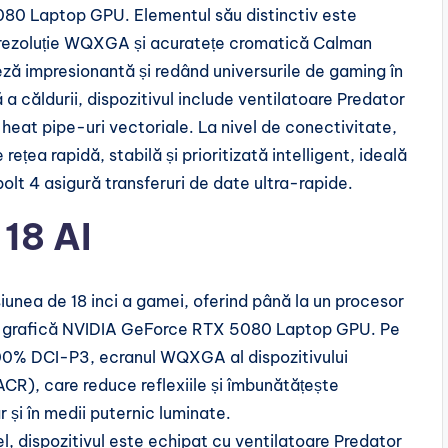
80 Laptop GPU. Elementul său distinctiv este
 rezoluție WQXGA și acuratețe cromatică Calman
ză impresionantă și redând universurile de gaming în
ă a căldurii, dispozitivul include ventilatoare Predator
heat pipe-uri vectoriale. La nivel de conectivitate,
ețea rapidă, stabilă și prioritizată intelligent, ideală
olt 4 asigură transferuri de date ultra-rapide.
18 AI
iunea de 18 inci a gamei, oferind până la un procesor
acă grafică NVIDIA GeForce RTX 5080 Laptop GPU. Pe
100% DCI-P3, ecranul WQXGA al dispozitivului
CR), care reduce reflexiile și îmbunătățește
ar și în medii puternic luminate.
el, dispozitivul este echipat cu ventilatoare Predator