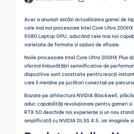
Posted
by
Acer a anunțat astăzi actualizarea gamei de la
cele mai noi procesoare Intel Core Ultra 200HX
5080 Laptop GPU, aducând cele mai noi capabili
varietate de formate și opțiuni de afișare.
Noile procesoare Intel Core Ultra 200HX Plus da
oferind îmbunătățiri semnificative de performa
dispozitive sunt construite pentru reacții instan
care îi menține pe jucători conectați pe parcursu
Bazate pe arhitectura NVIDIA Blackwell, plăc
aduc capabilități revoluționare pentru gameri și
RTX 50 deschide noi experiențe și un nou standa
amplificată cu NVIDIA DLSS 4.5, iar imaginile s