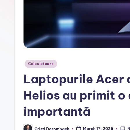
r
Posted
Calculatoare
in
Laptopurile Acer 
Helios au primit o
importantă
N
March 17, 2026
Cristi Dorombach