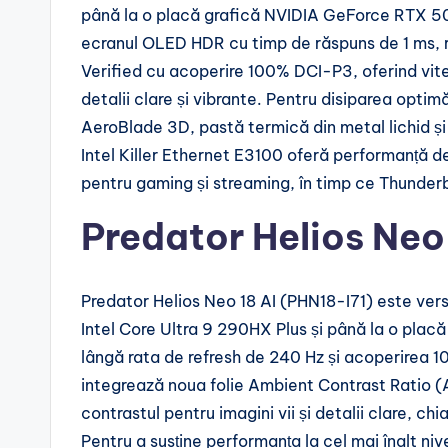
până la o placă grafică NVIDIA GeForce RTX 50
ecranul OLED HDR cu timp de răspuns de 1 ms,
Verified cu acoperire 100% DCI-P3, oferind vite
detalii clare și vibrante. Pentru disiparea optim
AeroBlade 3D, pastă termică din metal lichid și 
Intel Killer Ethernet E3100 oferă performanță de r
pentru gaming și streaming, în timp ce Thunderb
Predator Helios Neo 
Predator Helios Neo 18 AI (PHN18-I71) este vers
Intel Core Ultra 9 290HX Plus și până la o pl
lângă rata de refresh de 240 Hz și acoperirea 
integrează noua folie Ambient Contrast Ratio (A
contrastul pentru imagini vii și detalii clare, chi
Pentru a susține performanța la cel mai înalt niv