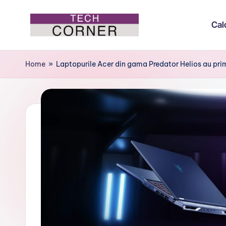
Cal
Skip
to
T
Colțul
content
de
e
Home
»
Laptopurile Acer din gama Predator Helios au pri
tehnologie
c
h
C
o
r
n
e