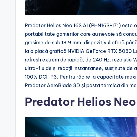
Predator Helios Neo 16S AI (PHN16S-I71) este o
portabilitate gamerilor care au nevoie să concur
grosime de sub 18,9 mm, dispozitivul oferă până
la o placă grafică NVIDIA GeForce RTX 5080 L
refresh extrem de rapidă, de 240 Hz, rezoluție 
ultra-fluide și reacții instantanee, susținute d
100% DCI-P3. Pentru răcire la capacitate maxim
Predator AeroBlade 3D și pastă termică din meta
Predator Helios Neo