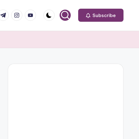
om
r.com
.me
instagram.com
youtube.com
Subscribe