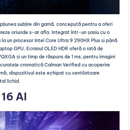
pțiunea subțire din gamă, concepută pentru a oferi
eze oriunde s-ar afla. Integrat într-un șasiu cu o
 la un procesor Intel Core Ultra 9 290HX Plus și până
aptop GPU. Ecranul OLED HDR oferă o rată de
WQXGA și un timp de răspuns de 1 ms, pentru imagini
e acuratețe cromatică Calman Verified cu acoperire
ă, dispozitivul este echipat cu ventilatoare
l lichid.
 16 AI