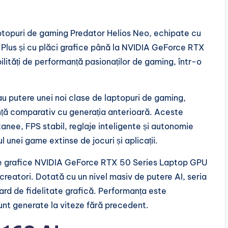
ptopuri de gaming Predator Helios Neo, echipate cu
 Plus și cu plăci grafice până la NVIDIA GeForce RTX
tăți de performanță pasionaților de gaming, într-o
u putere unei noi clase de laptopuri de gaming,
nță comparativ cu generația anterioară. Aceste
tanee, FPS stabil, reglaje inteligente și autonomie
l unei game extinse de jocuri și aplicații.
ile grafice NVIDIA GeForce RTX 50 Series Laptop GPU
 creatori. Dotată cu un nivel masiv de putere AI, seria
rd de fidelitate grafică. Performanța este
unt generate la viteze fără precedent.