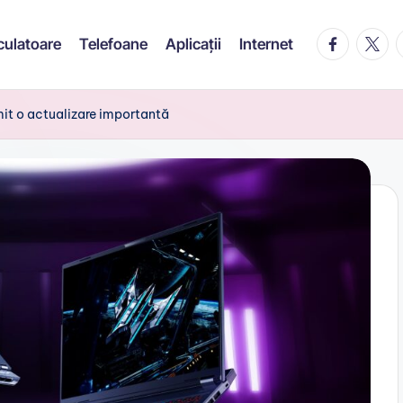
facebook.c
twitte
t
culatoare
Telefoane
Aplicații
Internet
mit o actualizare importantă