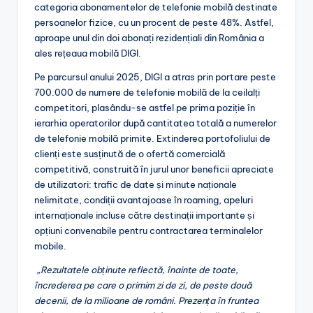
categoria abonamentelor de telefonie mobilă destinate
persoanelor fizice, cu un procent de peste 48%. Astfel,
aproape unul din doi abonați rezidențiali din România a
ales rețeaua mobilă DIGI.
Pe parcursul anului 2025, DIGI a atras prin portare peste
700.000 de numere de telefonie mobilă de la ceilalți
competitori, plasându-se astfel pe prima poziție în
ierarhia operatorilor după cantitatea totală a numerelor
de telefonie mobilă primite. Extinderea portofoliului de
clienți este susținută de o ofertă comercială
competitivă, construită în jurul unor beneficii apreciate
de utilizatori: trafic de date și minute naționale
nelimitate, condiții avantajoase în roaming, apeluri
internaționale incluse către destinații importante și
opțiuni convenabile pentru contractarea terminalelor
mobile.
„Rezultatele obținute reflectă, înainte de toate,
încrederea pe care o primim zi de zi, de peste două
decenii, de la milioane de români. Prezența în fruntea