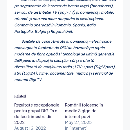
pe segmentele de internet de bandă largă (broadband),
servicii de distribuție TV (pay-TV) și
comunicații mobile,
oferind și cea mai mare acoperire la nivel național.
Compania operează în România, Spania, Italia,
Portugalia, Belgia și Regatul Unit.
Soluțiile de conectivitate și comunicații electronice
convergente furnizate de DIGI se bazează pe rețele
moderne de fibră optică și tehnologii de ultimă generație.
DIGI pune la dispoziția clienților săi și o ofertă
diversificată de conținuturi radio și TV: sport (Digi Sport),
știri (Digi24), filme, documentare, muzică și serviciul de
content Digi TV.
Related
Rezultate excepționale
Românii folosesc în
pentru grupul DIGI în al
medie 3 giga de
doilea trimestru din
internet pe zi
2022
May 27, 2025
August 16, 2022
In "Internet"