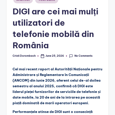
in
DIGI are cei mai mulți
utilizatori de
telefonie mobilă din
România
No Comments
Cristi Dorombach
June 25, 2026
Posted
by
Cel mai recent raport al Autorității Naționale pentru
Administrare și Reglementare în Comunicații
(ANCOM) din iunie 2026, aferent celui de-al doilea
semestru al anului 2025, confirmă că DIGI este
liderul pieței furnizorilor de serviciile de telefonie și
date mobile, la 20 de ani de la intrarea pe această
piață dominată de marii operatori europeni.
Performanțele atinse de DIGI sunt o consecință