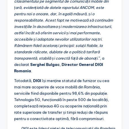
clasamentului pe segmentul de comunicații mobile din
țară, evidențiată de datele raportului ANCOM, este
pentru noi o onoare, dar, în egală măsură, și o
responsabilitate. Acest fapt ne motivează să continuăm
investițiile în dezvoltarea și modernizarea infrastructurii,
astfel încât să oferim servicii și mai performante,
accesibile și adaptate nevoilor utilizatorilor noștri.
Rămânem fideli acelorași principii
:
soluții fiabile, la
standarde ridicate, dublate de o politică tarifară
transparentă, stabilă și corectă față de abonați.
”, a
declarat
Serghei Bulgac
,
Director General DIGI
Romania
.
Totodată,
DIGI
își menține statutul de furnizor cu cea
mai mare acoperire de voce mobilă din România,
serviciile fiind disponibile pentru 98,6% din populație.
Tehnologia 5G, funcțională în peste 500 de localități,
completează rețeaua 4G cu acoperire națională prin
rate superioare de transfer și timpi reduși de răspuns
pentru o conectivitate optimă, fără compromisuri.
DIGI este liderul pieței de telecomunicații din România