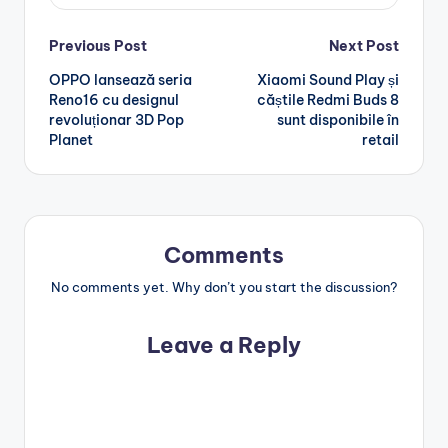
Post
Previous Post
Next Post
OPPO lansează seria
Xiaomi Sound Play și
navigation
Reno16 cu designul
căștile Redmi Buds 8
revoluționar 3D Pop
sunt disponibile în
Planet
retail
Comments
No comments yet. Why don’t you start the discussion?
Leave a Reply