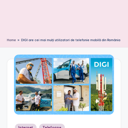
Home
»
DIGI are cei mai mulți utilizatori de telefonie mobilă din România
Posted
Internet
Telefoane