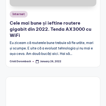
Posted
Internet
in
Cele mai bune și ieftine routere
gigabit din 2022. Tenda AX3000 cu
WiFi
Eu ziceam că routerele bune trebuie să fie urâte, mari
și scumpe. E uite că a evoluat tehnologia și nu mai e
așa ceva. Am două bucăți aici. Hai să…
Cristi Dorombach
January 26, 2022
Posted
by