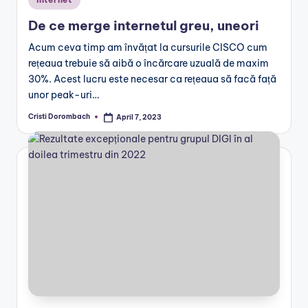
in
De ce merge internetul greu, uneori
Acum ceva timp am învățat la cursurile CISCO cum
rețeaua trebuie să aibă o încărcare uzuală de maxim
30%. Acest lucru este necesar ca rețeaua să facă față
unor peak-uri…
Cristi Dorombach
April 7, 2023
Posted
by