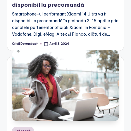
disponibil la precomandă
Smartphone-ul performant Xiaomi 14 Ultra va fi
disponibil la precomandă în perioada 3-16 aprilie prin
canalele partenerilor oficiali Xiaomi în România –
Vodafone, Digi, eMag, Altex și Flanco, alături de…
Cristi Dorombach
April 3, 2024
Posted
by
Posted
Internet