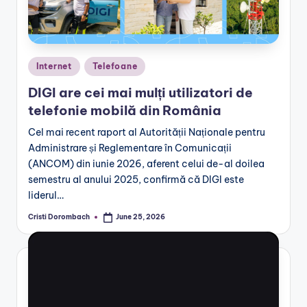
Posted
Internet
Telefoane
in
DIGI are cei mai mulți utilizatori de
telefonie mobilă din România
Cel mai recent raport al Autorității Naționale pentru
Administrare și Reglementare în Comunicații
(ANCOM) din iunie 2026, aferent celui de-al doilea
semestru al anului 2025, confirmă că DIGI este
liderul…
Cristi Dorombach
June 25, 2026
Posted
by