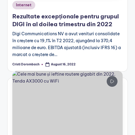
Posted
Internet
in
Rezultate excepționale pentru grupul
DIGI în al doilea trimestru din 2022
Digi Communications NV a avut venituri consolidate
în creștere cu 19,1% în T2 2022, ajungând la 370,4
milioane de euro. EBITDA ajustată (inclusiv IFRS 16) a
marcat o creștere de…
Cristi Dorombach
August 16, 2022
Posted
by