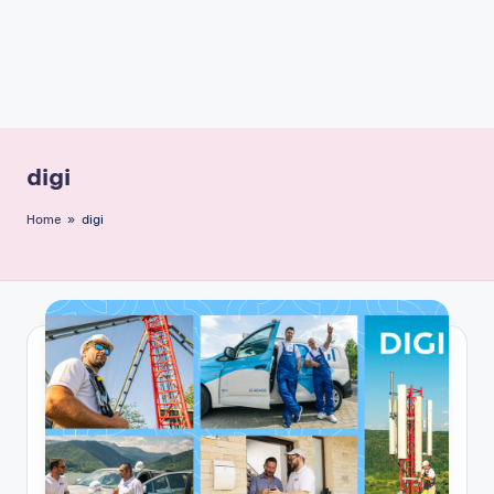
digi
Home
»
digi