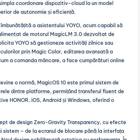
simpla coordonare dispozitiv–cloud la un model
perior de autonomie și eficiență.
i îmbunătățită a asistentului YOYO, acum capabil să
 alimentat de motorul MagicLM 3.0 dezvoltat de
olicita YOYO să gestioneze activități zilnice sau
a culorilor prin Magic Color, editarea avansată a
recum a comanda mâncare, a face cumpărături online
 devine o normă, MagicOS 10 este primul sistem de
rele dintre platforme, permițând transferul fluent de
zitive HONOR, iOS, Android și Windows, oferind o
.
pt de design Zero-Gravity Transparency, cu efecte
ui sistem – de la ecranul de blocare până la interfața
. Noul design echilibrează estetica cu performanța. În