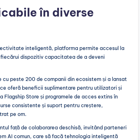
icabile în diverse
nectivitate inteligentă, platforma permite accesul la
nd fiecărui dispozitiv capacitatea de a deveni
 cu peste 200 de companii din ecosistem și a lansat
e oferă beneficii suplimentare pentru utilizatori și
a Flagship Store și programele de acces extins în
surse consistente și suport pentru creștere,
trat pe om.
ntul față de colaborarea deschisă, invitând parteneri
stem AI comun, care să facă tehnologia inteligentă