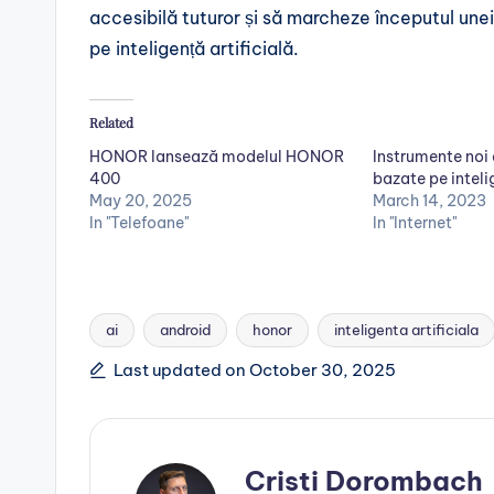
accesibilă tuturor și să marcheze începutul une
pe inteligență artificială.
Related
HONOR lansează modelul HONOR
Instrumente noi
400
bazate pe inteli
May 20, 2025
March 14, 2023
In "Telefoane"
In "Internet"
ai
android
honor
inteligenta artificiala
Tags:
Last updated on October 30, 2025
Cristi Dorombach