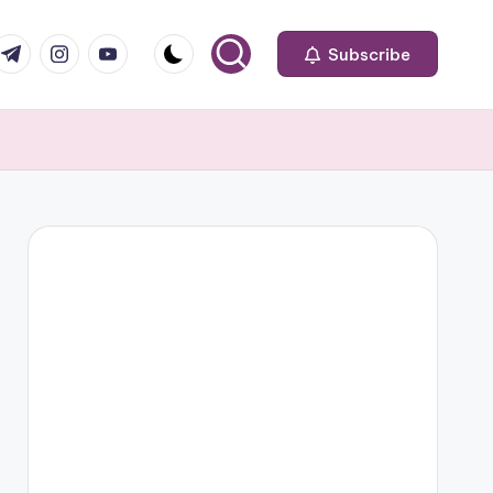
om
r.com
.me
instagram.com
youtube.com
Subscribe