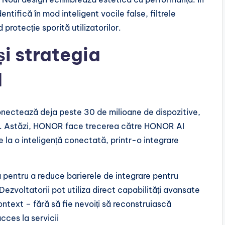
tifică în mod inteligent vocile false, filtrele
protecție sporită utilizatorilor.
i strategia
N
ectează deja peste 30 de milioane de dispozitive,
te. Astăzi, HONOR face trecerea către HONOR AI
 la o inteligență conectată, printr-o integrare
entru a reduce barierele de integrare pentru
Dezvoltatorii pot utiliza direct capabilități avansate
ntext – fără să fie nevoiți să reconstruiască
ces la servicii