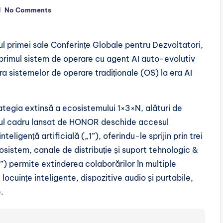
No Comments
 primei sale Conferințe Globale pentru Dezvoltatori,
 primul sistem de operare cu agent AI auto-evolutiv
era sistemelor de operare tradiționale (OS) la era AI
tegia extinsă a ecosistemului 1×3×N, alături de
ul cadru lansat de HONOR deschide accesul
teligență artificială („1”), oferindu-le sprijin prin trei
cosistem, canale de distribuție și suport tehnologic &
) permite extinderea colaborărilor în multiple
locuințe inteligente, dispozitive audio și purtabile,
.