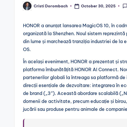
October 30, 2025
Cristi Dorombach
Posted
by
HONOR a anunțat lansarea MagicOS 10, în cadrul
organizată la Shenzhen. Noul sistem reprezintă
din lume și marchează tranziția industriei de la 
OS.
În același eveniment, HONOR a prezentat și stra
platforma îmbunătățită HONOR AI Connect. No
partenerilor globali la întreaga sa platformă de in
direcții esențiale de dezvoltare: integrarea în e
de brand („3”). Această abordare scalabilă („N”
domenii de activitate, precum educație și birou, 
jucării sau produse pentru animale de companie