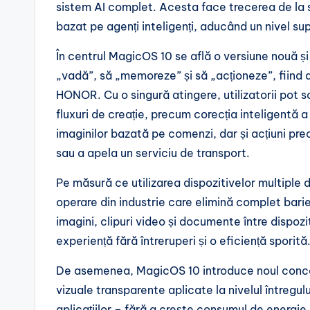
sistem AI complet. Acesta face trecerea de la 
bazat pe agenți inteligenți, aducând un nivel su
În centrul MagicOS 10 se află o versiune nouă ș
„vadă”, să „memoreze” și să „acționeze”, fiind
HONOR. Cu o singură atingere, utilizatorii pot s
fluxuri de creație, precum corecția inteligentă 
imaginilor bazată pe comenzi, dar și acțiuni p
sau a apela un serviciu de transport.
Pe măsură ce utilizarea dispozitivelor multiple
operare din industrie care elimină complet barie
imagini, clipuri video și documente între dispo
experiență fără întreruperi și o eficiență sporită
De asemenea, MagicOS 10 introduce noul conce
vizuale transparente aplicate la nivelul întregul
aplicațiilor – fără a crește consumul de energie