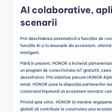
AI colaborative, apl
scenarii
Prin deschiderea sistematică a funcțiilor de co
funcțiile AI și la resursele din ecosistem, oferi
inteligent.
Până în prezent, HONOR a încheiat parteneriate
un program de conectivitate IoT gratuită, ceea c
dezvoltatori. Prin inițiative precum HONOR Alph
retail, HONOR pune la dispoziția partenerilor re
construind împreună un ecosistem inovator cen
Privind spre viitor, HONOR își menține angajame
globali să contribuie la construirea unui ecosi