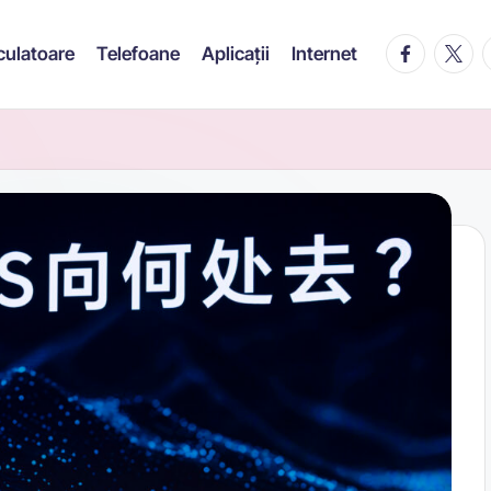
facebook.c
twitte
t
culatoare
Telefoane
Aplicații
Internet