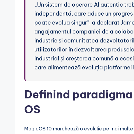
„Un sistem de operare AI autentic treb
independentă, care aduce un progres r
poate evolua singur”, a declarat Jam
angajamentul companiei de a colabora s
industrie și comunitatea dezvoltatorilo
utilizatorilor în dezvoltarea produsel
industrial și creșterea comună a ecos
care alimentează evoluția platformei
Definind paradigma A
OS
MagicOS 10 marchează o evoluție pe mai multe p