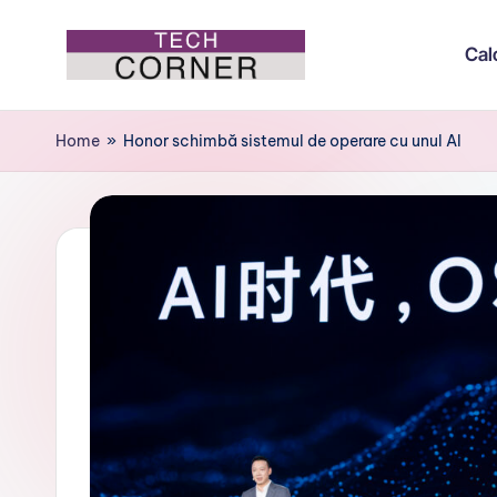
Cal
Skip
to
T
Colțul
content
de
e
Home
»
Honor schimbă sistemul de operare cu unul AI
tehnologie
c
h
C
o
r
n
e