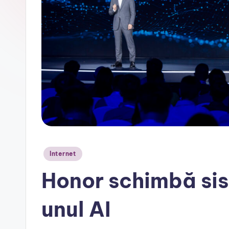
r
Posted
Internet
in
Honor schimbă sis
unul AI