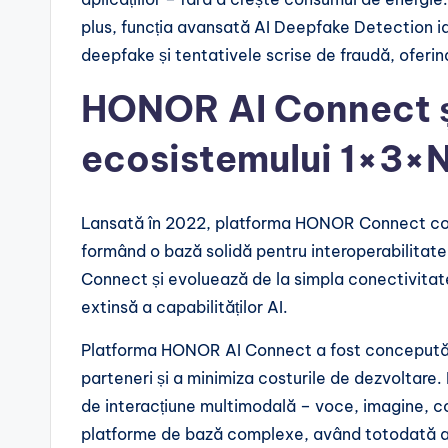
plus, funcția avansată AI Deepfake Detection iden
deepfake și tentativele scrise de fraudă, oferind 
HONOR AI Connect ș
ecosistemului 1×3×
Lansată în 2022, platforma HONOR Connect con
formând o bază solidă pentru interoperabilita
Connect și evoluează de la simpla conectivitate
extinsă a capabilităților AI.
Platforma HONOR AI Connect a fost concepută p
parteneri și a minimiza costurile de dezvoltare. 
de interacțiune multimodală – voce, imagine, co
platforme de bază complexe, având totodată ac