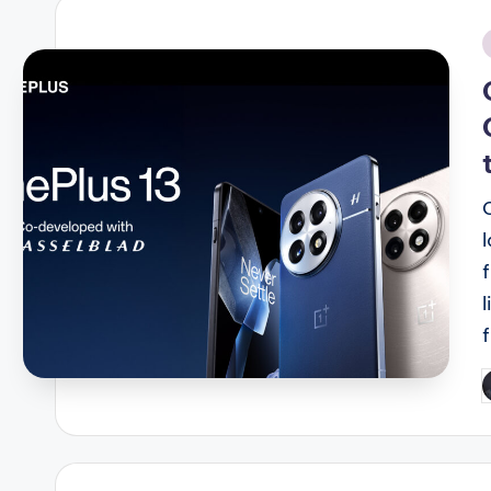
i
O
P
b