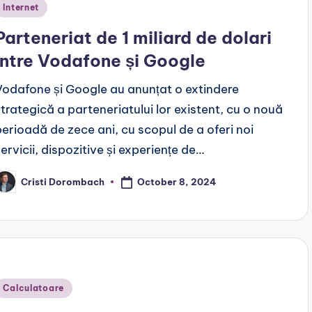
Posted
Internet
n
Parteneriat de 1 miliard de dolari
între Vodafone și Google
Vodafone și Google au anunțat o extindere
strategică a parteneriatului lor existent, cu o nouă
perioadă de zece ani, cu scopul de a oferi noi
servicii, dispozitive și experiențe de…
October 8, 2024
Cristi Dorombach
osted
y
Posted
Calculatoare
n