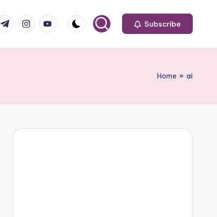
om
r.com
.me
instagram.com
youtube.com
Subscribe
Home
»
ai