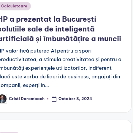
Posted
Calculatoare
n
HP a prezentat la București
soluțiile sale de inteligentă
artificială și îmbunătățire a muncii
HP valorifică puterea AI pentru a spori
productivitatea, a stimula creativitatea și pentru a
îmbunătăți experiențele utilizatorilor, indiferent
dacă este vorba de lideri de business, angajați din
companii, experți în…
October 8, 2024
Cristi Dorombach
osted
y