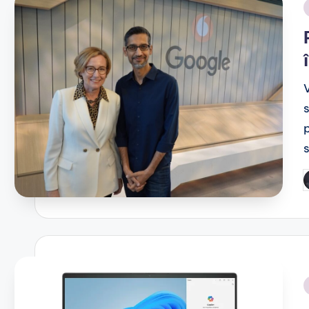
i
P
b
i