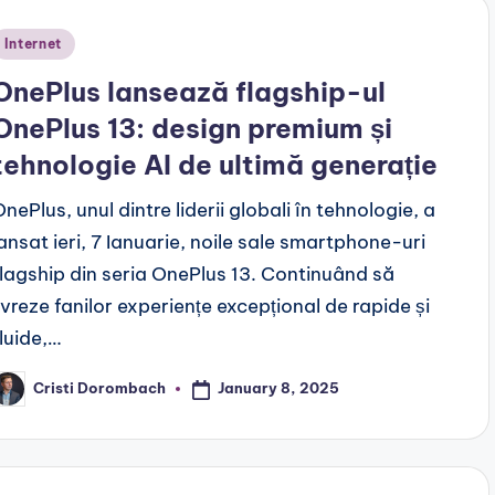
Posted
Internet
n
OnePlus lansează flagship-ul
OnePlus 13: design premium și
tehnologie AI de ultimă generație
nePlus, unul dintre liderii globali în tehnologie, a
lansat ieri, 7 Ianuarie, noile sale smartphone-uri
flagship din seria OnePlus 13. Continuând să
livreze fanilor experiențe excepțional de rapide și
fluide,…
January 8, 2025
Cristi Dorombach
osted
y