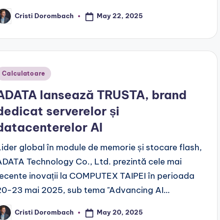
May 22, 2025
Cristi Dorombach
osted
y
Posted
Calculatoare
n
ADATA lansează TRUSTA, brand
dedicat serverelor și
datacenterelor AI
Lider global în module de memorie și stocare flash,
ADATA Technology Co., Ltd. prezintă cele mai
recente inovații la COMPUTEX TAIPEI în perioada
20-23 mai 2025, sub tema "Advancing AI…
May 20, 2025
Cristi Dorombach
osted