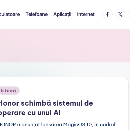
facebook.c
twitte
t
culatoare
Telefoane
Aplicații
Internet
Posted
Internet
n
Honor schimbă sistemul de
operare cu unul AI
HONOR a anunțat lansarea MagicOS 10, în cadrul