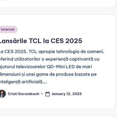
y
Posted
Internet
n
Lansările TCL la CES 2025
La CES 2025, TCL apropie tehnologia de oameni,
oferind utilizatorilor o experiență captivantă cu
ajutorul televizoarelor QD-Mini LED de mari
dimensiuni și unei game de produse bazate pe
nteligență artificială,…
January 12, 2025
Cristi Dorombach
osted
y