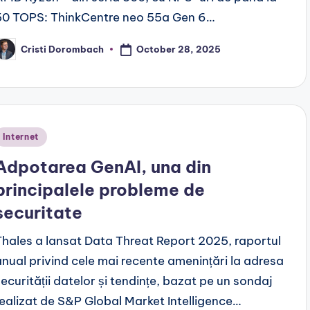
50 TOPS: ThinkCentre neo 55a Gen 6…
October 28, 2025
Cristi Dorombach
osted
y
Posted
Internet
n
Adpotarea GenAI, una din
principalele probleme de
securitate
Thales a lansat Data Threat Report 2025, raportul
anual privind cele mai recente amenințări la adresa
securității datelor și tendințe, bazat pe un sondaj
realizat de S&P Global Market Intelligence…