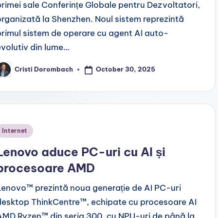
primei sale Conferințe Globale pentru Dezvoltatori,
organizată la Shenzhen. Noul sistem reprezintă
primul sistem de operare cu agent AI auto-
evolutiv din lume…
October 30, 2025
Cristi Dorombach
osted
y
Posted
Internet
n
Lenovo aduce PC-uri cu AI și
procesoare AMD
Lenovo™ prezintă noua generație de AI PC-uri
desktop ThinkCentre™, echipate cu procesoare AI
AMD Ryzen™ din seria 300, cu NPU-uri de până la