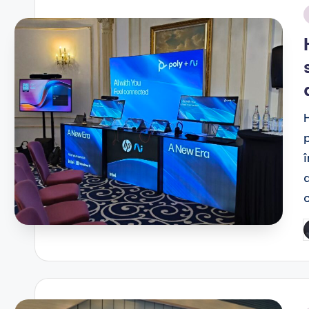
i
P
b