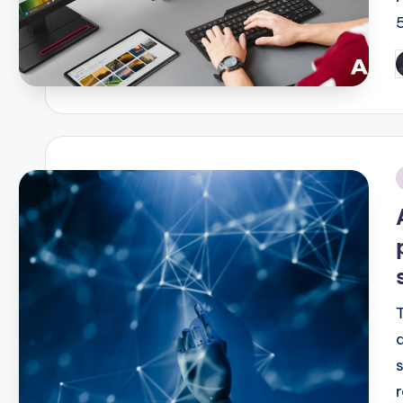
P
b
i