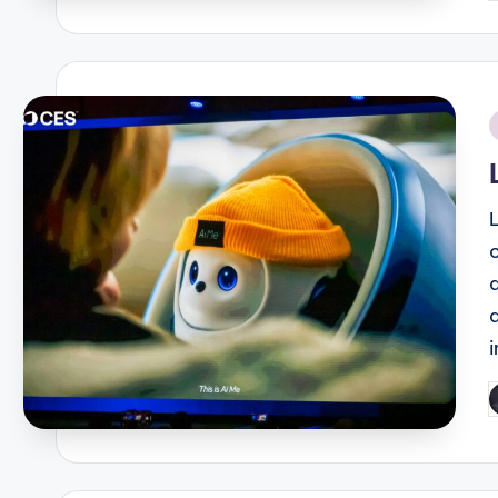
b
i
i
P
b