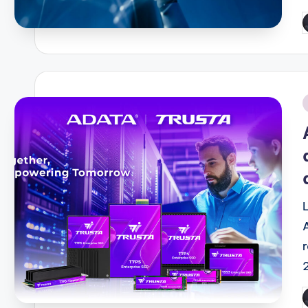
P
b
i
P